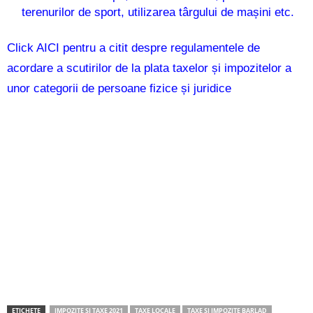
terenurilor de sport, utilizarea târgului de mașini etc.
Click AICI pentru a citit despre regulamentele de
acordare a scutirilor de la plata taxelor și impozitelor a
unor categorii de persoane fizice și juridice
ETICHETE
IMPOZITE SI TAXE 2021
TAXE LOCALE
TAXE SI IMPOZITE BARLAD