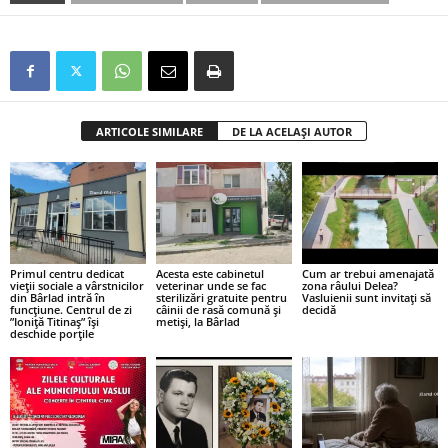
ARTICOLE SIMILARE
DE LA ACELAȘI AUTOR
Primul centru dedicat
Acesta este cabinetul
Cum ar trebui amenajată
vieții sociale a vârstnicilor
veterinar unde se fac
zona râului Delea?
din Bârlad intră în
sterilizări gratuite pentru
Vasluienii sunt invitați să
funcțiune. Centrul de zi
câinii de rasă comună și
decidă
”Ioniță Titinaș” își
metiși, la Bârlad
deschide porțile