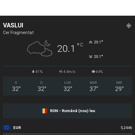
VASLUI
Cer Fragmentat
°
20.1
°
C
20.1
°
20.1
81%
4.4m/s
64%
S
D
LUN
MAR
MIE
32
°
32
°
32
°
37
°
29
°
RON - Română (nou) leu
EUR
5,2446