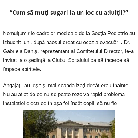
”
Cum să muți sugari la un loc cu adulții?”
Nemulțumirile cadrelor medicale de la Secția Pediatrie au
izbucnit luni, după haosul creat cu ocazia evacuării. Dr.
Gabriela Daniș, reprezentant al Comitetului Director, le-a
invitat la o ședință la Clubul Spitalului ca să încerce să
împace spiritele.
Angajații au ieșit și mai scandalizați decât erau înainte.
Nu au aflat de ce nu se poate rezolva rapid problema
instalației electrice în așa fel încât copiii să nu fie