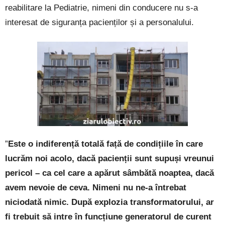
reabilitare la Pediatrie, nimeni din conducere nu s-a
interesat de siguranța pacienților și a personalului.
”
Este o indiferență totală față de
condiții
le în care
lucrăm noi acolo, dacă pacienții sunt supuși vreunui
pericol – ca cel care a apărut sâmbătă noaptea, dacă
avem nevoie de ceva. Nimeni nu ne-a întrebat
niciodată nimic. După explozia transformatorului, ar
fi trebuit să intre în funcțiune generatorul de curent