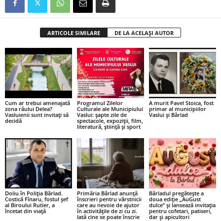
ARTICOLE SIMILARE
DE LA ACELAȘI AUTOR
Cum ar trebui amenajată
Programul Zilelor
A murit Pavel Stoica, fost
zona râului Delea?
Culturale ale Municipiului
primar al municipiilor
Vasluienii sunt invitați să
Vaslui: șapte zile de
Vaslui și Bârlad
decidă
spectacole, expoziții, film,
literatură, știință și sport
Doliu în Poliția Bârlad.
Primăria Bârlad anunță
Bârladul pregătește a
Costică Fînaru, fostul șef
înscrieri pentru vârstnicii
doua ediție „AuGust
al Biroului Rutier, a
care au nevoie de ajutor
dulce” și lansează invitația
încetat din viață
în activitățile de zi cu zi.
pentru cofetari, patiseri,
Iată cine se poate înscrie
dar și apicultori