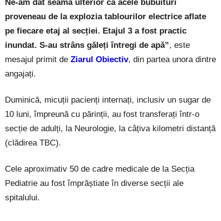
Ne-am dat seama ulterior că acele bubuituri
proveneau de la explozia tablourilor electrice aflate
pe fiecare etaj al secției. Etajul 3 a fost practic
inundat. S-au strâns găleți întregi de apă”
, este
mesajul primit de
Ziarul Obiectiv
, din partea unora dintre
angajați.
Duminică, micuții pacienți internați, inclusiv un sugar de
10 luni, împreună cu părinții, au fost transferați într-o
secție de adulți, la Neurologie, la câțiva kilometri distanță
(clădirea TBC).
Cele aproximativ 50 de cadre medicale de la Secția
Pediatrie au fost împrăștiate în diverse secții ale
spitalului.