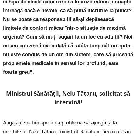
echipă de electricieni care sa lucreze intens o noapte
întreagă dacă e nevoie, ca să pună lucrurile la punct?
Nu se poate ca responsabilii să-și depășească
limitele de confort măcar într-o situație de maximă
urgență? Cum să muți sugari la un loc cu adulții? Noi
ne-am convins încă o dată că, atâta timp cât un spital
nu este condus de un om din sistem, care să priceapă
problemele medicale în sensul lor profund, este
foarte greu”.
Ministrul Sănătății, Nelu Tătaru, solicitat să
intervină!
Angajații secției speră ca problema să ajungă și la
urechile lui Nelu Tătaru, ministrul Sănătății, pentru că au