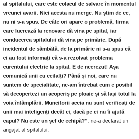
al spitalului, care este colacul de salvare în momentul
vreunei avarii. Nici acesta nu merge. Nu știm de ce,
nu ni s-a spus. De câte ori apare o problemă, firma
care lucrează la renovare dă vina pe spital, iar
conducerea spitalului dă vina pe primărie. După
incidentul de sâmbătă, de la primărie ni s-a spus că
ei au fost informați că s-a rezolvat problema
curentului electric la spital. E de necrezut! Așa
comunică unii cu ceilalți? Până și noi, care nu
suntem de specialitate, ne-am întrebat cum e posibil
să decopertezi un acoperiș pe ploaie și să lași totul la
voia întâmplării. Muncitorii aceia nu sunt verificați de
unii mai inteligenți decât ei, dacă pe ei nu îi ajută
capul? Nu este un șef de echipă?”
, ne-a declarat un
angajat al spitalului.