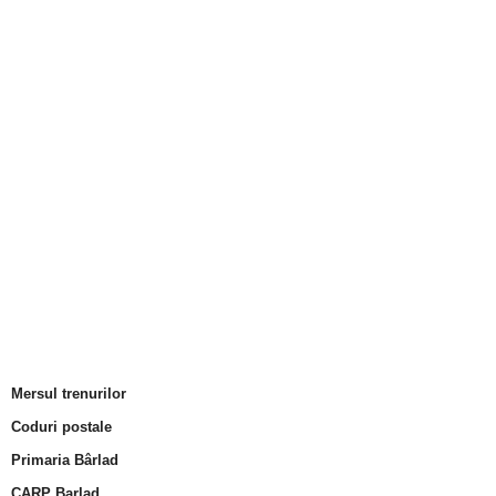
Mersul trenurilor
Coduri postale
Primaria Bârlad
CARP Barlad