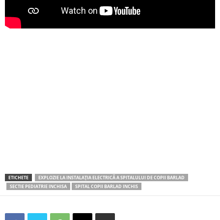
ETICHETE
EXPLOZIE LA INSTALAȚIA ELECTRICĂ A SPITALULUI DE COPII BARLAD
SECTIE PEDIATRIE INCHISA
SPITAL COPII BARLAD INCHIS