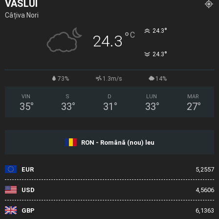
VASLUI
Câțiva Nori
°
24.3
°
C
24.3
°
24.3
73%
1.3m/s
14%
VIN
S
D
LUN
MAR
35
°
33
°
31
°
33
°
27
°
RON - Română (nou) leu
EUR
5,2557
USD
4,5606
GBP
6,1363