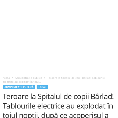
Acasă
Administrație publică
Teroare la Spitalul de copii Bârlad! Tablourile
electrice au explodat în toiul...
ADMINISTRAȚIE PUBLICĂ
LOCAL
Teroare la Spitalul de copii Bârlad!
Tablourile electrice au explodat în
toiul nopții, după ce acoperișul a