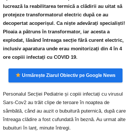
lucrează la reabilitarea termică a clădirii au uitat să
protejeze transformatorul electric după ce au
decopertat acoperișul. Ca niște adevărați specialiști!
Ploaia a pătruns în transformator, iar acesta a
explodat, lăsând întreaga secție fără curent electric,
inclusiv aparatura unde erau monitorizați din 4 în 4
ore copiii infectați cu COVID 19.
Urmărește Ziarul Obiectiv pe Google News
Personalul Secției Pediatrie și copiii infectați cu virusul
Sars-Cov2 au trăit clipe de teroare în noaptea de
sâmbătă, când au auzit o bubuitură puternică, după care
întreaga clădire a fost cufundată în beznă. Au urmat alte
bubuituri în lanț, minute întregi.