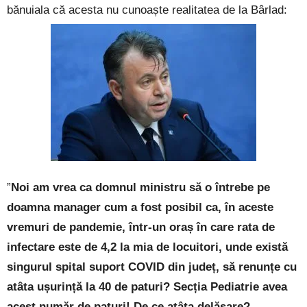
bănuiala că acesta nu cunoaște realitatea de la Bârlad:
”
Noi am vrea ca domnul ministru să o întrebe pe
doamna manager cum a fost posibil ca, în aceste
vremuri de pandemie, într-un oraș în care rata de
infectare este de 4,2 la mia de locuitori, unde există
singurul spital suport COVID din județ, să renunțe cu
atâta ușurință la 40 de paturi? Secția Pediatrie avea
acest număr de paturi! De ce atâta delăsare?