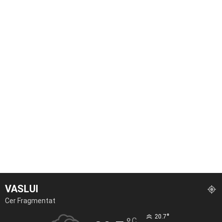
VASLUI
Cer Fragmentat
°
20.7
C