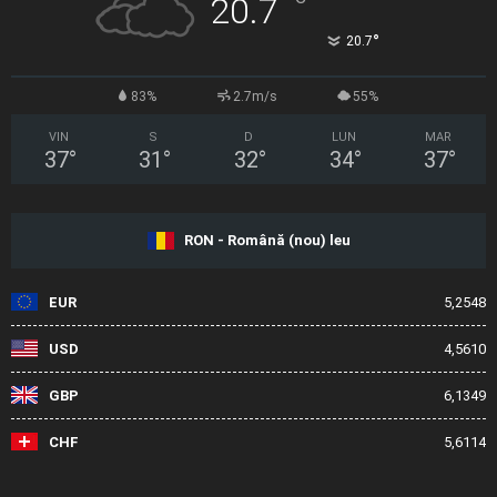
°
20.7
°
20.7
83%
2.7m/s
55%
VIN
S
D
LUN
MAR
37
°
31
°
32
°
34
°
37
°
RON - Română (nou) leu
EUR
5,2548
USD
4,5610
GBP
6,1349
CHF
5,6114