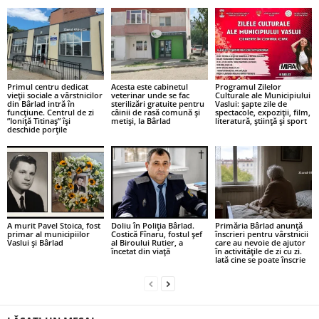
Primul centru dedicat
Acesta este cabinetul
Programul Zilelor
vieții sociale a vârstnicilor
veterinar unde se fac
Culturale ale Municipiului
din Bârlad intră în
sterilizări gratuite pentru
Vaslui: șapte zile de
funcțiune. Centrul de zi
câinii de rasă comună și
spectacole, expoziții, film,
”Ioniță Titinaș” își
metiși, la Bârlad
literatură, știință și sport
deschide porțile
A murit Pavel Stoica, fost
Doliu în Poliția Bârlad.
Primăria Bârlad anunță
primar al municipiilor
Costică Fînaru, fostul șef
înscrieri pentru vârstnicii
Vaslui și Bârlad
al Biroului Rutier, a
care au nevoie de ajutor
încetat din viață
în activitățile de zi cu zi.
Iată cine se poate înscrie