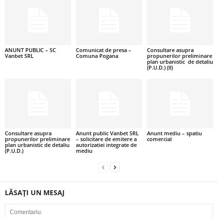
ANUNT PUBLIC – SC
Comunicat de presa –
Consultare asupra
Vanbet SRL
Comuna Pogana
propunerilor preliminare
plan urbanistic de detaliu
(P.U.D.) (II)
Consultare asupra
Anunt public Vanbet SRL
Anunt mediu – spatiu
propunerilor preliminare
– solicitare de emitere a
comercial
plan urbanistic de detaliu
autorizatiei integrate de
(P.U.D.)
mediu
LĂSAȚI UN MESAJ