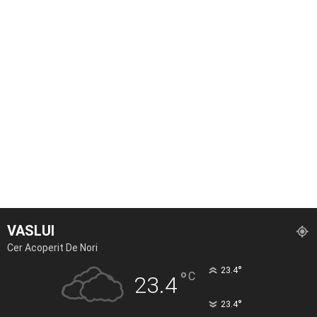
VASLUI
Cer Acoperit De Nori
°
23.4
°
C
23.4
°
23.4