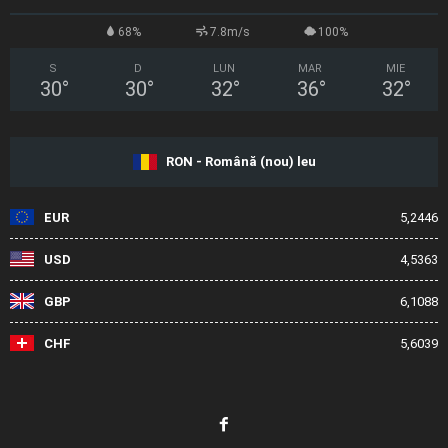
68%
7.8m/s
100%
S
D
LUN
MAR
MIE
30
°
30
°
32
°
36
°
32
°
RON - Română (nou) leu
EUR
5,2446
USD
4,5363
GBP
6,1088
CHF
5,6039