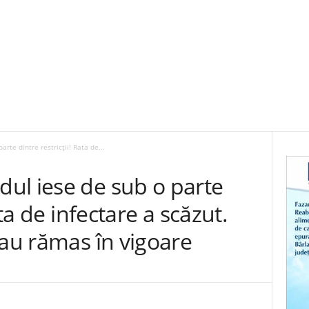
rte dintre restricții! Rata de...
ul iese de sub o parte
ata de infectare a scăzut.
 au rămas în vigoare