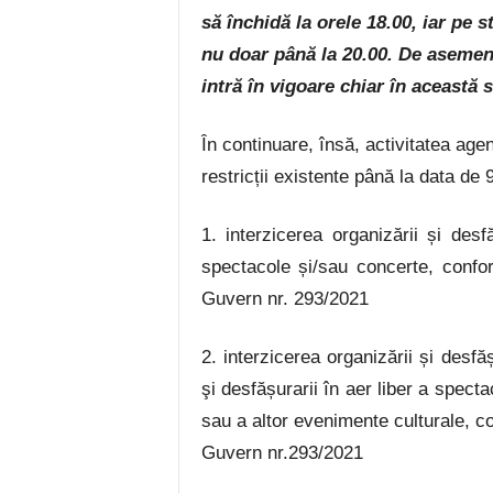
să închidă la orele 18.00, iar pe s
nu doar până la 20.00.
De asemenea
intră în vigoare chiar în această 
În continuare, însă, activitatea ag
restricții existente până la data de 
1. interzicerea organizării și desfăș
spectacole și/sau concerte, confo
Guvern nr. 293/2021
2. interzicerea organizării și desfăș
şi desfășurarii în aer liber a spectac
sau a altor evenimente culturale, co
Guvern nr.293/2021