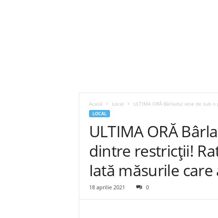
Acasă
Local
ULTIMA ORĂ Bârladul iese de sub o pa
LOCAL
ULTIMA ORĂ Bârlad
dintre restricții! R
Iată măsurile care
18 aprilie 2021
0