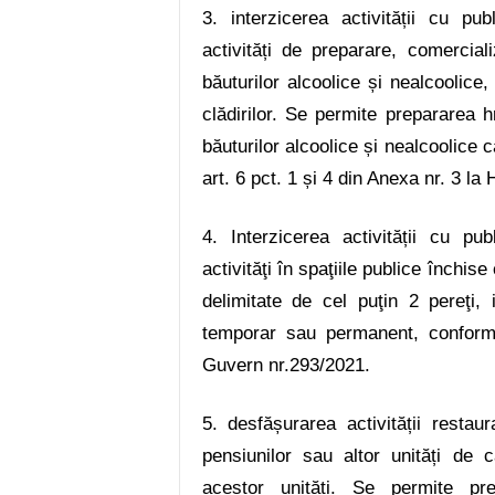
3. interzicerea
activității cu pu
activități de preparare, comercia
băuturilor alcoolice și nealcoolice, 
clădirilor. Se permite prepararea 
băuturilor alcoolice și nealcoolice
art. 6
pct. 1 și 4 din Anexa nr. 3 la
4. Interzicerea activității cu pu
activităţi în spaţiile publice închi
delimitate de cel puţin 2 pereţi,
temporar sau permanent, conform
Guvern nr.293/2021
.
5. desfășurarea activității restaura
pensiunilor sau altor unități de
acestor unități. Se permite pre