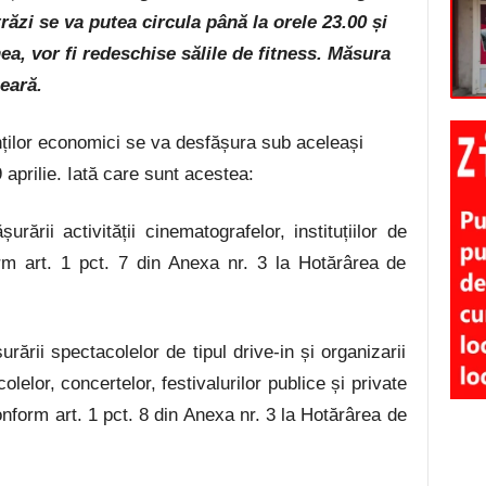
trăzi se va putea circula până la orele 23.00 și
, vor fi redeschise sălile de fitness.
Măsura
seară.
enților economici se va desfășura sub aceleași
9 aprilie. Iată care sunt acestea:
urării activității cinematografelor, instituțiilor de
rm art. 1 pct. 7 din Anexa nr. 3 la Hotărârea de
urării spectacolelor de tipul drive-in și organizarii
olelor, concertelor, festivalurilor publice și private
nform art. 1 pct. 8 din Anexa nr. 3 la Hotărârea de