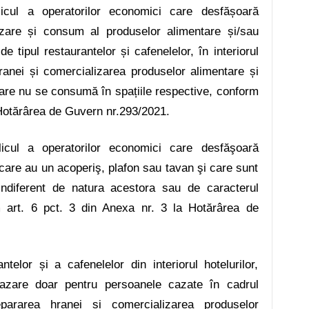
blicul a operatorilor economici care desfășoară
lizare și consum al produselor alimentare și/sau
de tipul restaurantelor și cafenelelor, în interiorul
hranei și comercializarea produselor alimentare și
 care nu se consumă în spațiile respective, conform
 Hotărârea de Guvern nr.293/2021
.
blicul a operatorilor economici care desfăşoară
se care au un acoperiş, plafon sau tavan şi care sunt
 indiferent de natura acestora sau de caracterul
 art. 6
pct. 3 din Anexa nr. 3 la Hotărârea de
ntelor și a cafenelelor din interiorul hotelurilor,
 cazare doar pentru persoanele cazate în cadrul
pararea hranei și comercializarea produselor