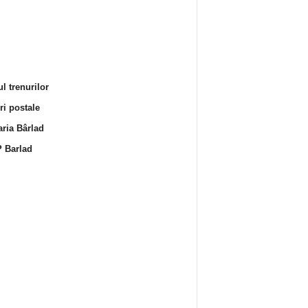
l trenurilor
i postale
ria Bârlad
 Barlad