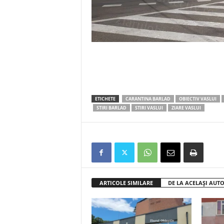
ETICHETE
CARANTINA BARLAD
OBIECTIV VASLUI
STIRI BARLAD
STIRI VASLUI
ZIARE VASLUI
ARTICOLE SIMILARE
DE LA ACELAȘI AUT