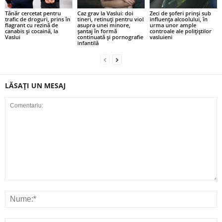
Tânăr cercetat pentru
Caz grav la Vaslui: doi
Zeci de șoferi prinși sub
trafic de droguri, prins în
tineri, retinuți pentru viol
influența alcoolului, în
flagrant cu rezină de
asupra unei minore,
urma unor ample
canabis și cocaină, la
șantaj în formă
controale ale polițiștilor
Vaslui
continuată și pornografie
vasluieni
infantilă
LĂSAȚI UN MESAJ