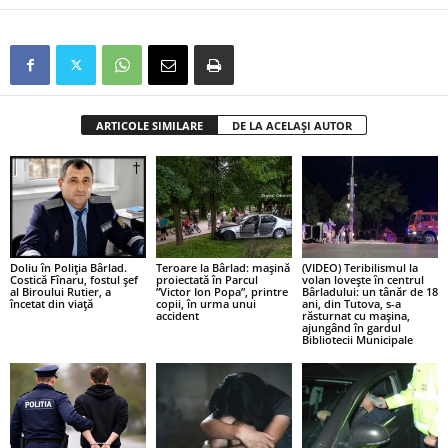
ARTICOLE SIMILARE
DE LA ACELAȘI AUTOR
Doliu în Poliția Bârlad.
Teroare la Bârlad: mașină
(VIDEO) Teribilismul la
Costică Fînaru, fostul șef
proiectată în Parcul
volan lovește în centrul
al Biroului Rutier, a
”Victor Ion Popa”, printre
Bârladului: un tânăr de 18
încetat din viață
copii, în urma unui
ani, din Tutova, s-a
accident
răsturnat cu mașina,
ajungând în gardul
Bibliotecii Municipale