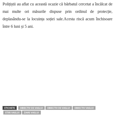
Polițiștii au aflat cu această ocazie că bărbatul cercetat a încălcat de
mai multe ori măsurile dispuse prin ordinul de protecție,
deplasându-se la locuința soției sale.Acesta
riscă acum închisoare
între 6 luni și 5 ani.
ETICHETE
OBIECTIV DE VASLUI
OBIECTIV DE VASLUI
OBIECTIV VASLUI
STIRI VASLUI
ZIARE VASLUI