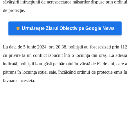
săvârşirii infracțiunii de nerespectarea măsurilor dispuse prin ordinul
de protecție.
Urmărește Ziarul Obiectiv pe Google News
La data de 5 iunie 2024, ora 20.38, polițiștii au fost sesizați prin 112
cu privire la un conflict izbucnit într-o locuință din oraș. La adresa
indicată, polițiștii l-au găsit pe bărbatul în vârstă de 62 de ani, care a
pătruns în locuința soției sale, încălcând ordinul de protecție emis în
favoarea acesteia.