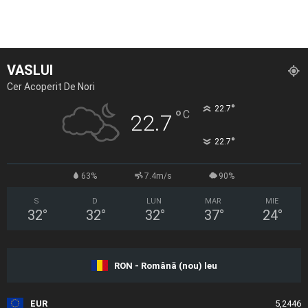
VASLUI
Cer Acoperit De Nori
°
22.7
°
C
22.7
°
22.7
63%
7.4m/s
90%
S
D
LUN
MAR
MIE
32
°
32
°
32
°
37
°
24
°
RON - Română (nou) leu
EUR
5,2446