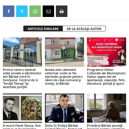
ARTICOLE SIMILARE
DE LA ACELAȘI AUTOR
Primul centru dedicat
Acesta este cabinetul
Programul Zilelor
vieții sociale a vârstnicilor
veterinar unde se fac
Culturale ale Municipiului
din Bârlad intră în
sterilizări gratuite pentru
Vaslui: șapte zile de
funcțiune. Centrul de zi
câinii de rasă comună și
spectacole, expoziții, film,
”Ioniță Titinaș” își
metiși, la Bârlad
literatură, știință și sport
deschide porțile
A murit Pavel Stoica, fost
Doliu în Poliția Bârlad.
Primăria Bârlad anunță
primar al municipiilor
Costică Fînaru, fostul șef
înscrieri pentru vârstnicii