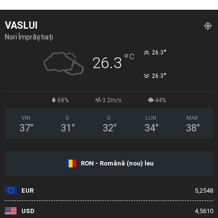
VASLUI
Nori Împrăștiați
°
26.3
°
C
26.3
°
26.3
68%
3.2m/s
44%
VIN
S
D
LUN
MAR
37
°
31
°
32
°
34
°
38
°
RON - Română (nou) leu
EUR
5,2548
USD
4,5610