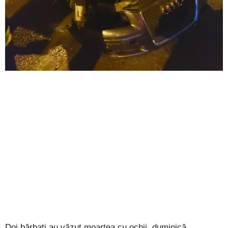
Doi bărbați au văzut moartea cu ochii, duminică