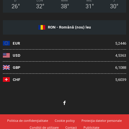
D
LUN
MAR
MIE
J
26
°
32
°
38
°
31
°
30
°
RON - Română (nou) leu
EUR
5,2446
USD
4,5363
GBP
6,1088
CHF
5,6039
Politica de confidențialitate
Cookie policy
Protecția datelor personale
Condiții de utilizare
Contact
Publicitate