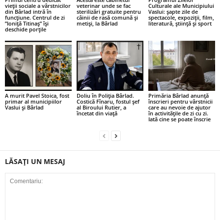
vieții sociale a vârstnicilor
veterinar unde se fac
Culturale ale Municipiului
din Bârlad intră în
sterilizări gratuite pentru
Vaslui: șapte zile de
funcțiune. Centrul de zi
câinii de rasă comună și
spectacole, expoziții, film,
”Ioniță Titinaș” își
metiși, la Bârlad
literatură, știință și sport
deschide porțile
A murit Pavel Stoica, fost
Doliu în Poliția Bârlad.
Primăria Bârlad anunță
primar al municipiilor
Costică Fînaru, fostul șef
înscrieri pentru vârstnicii
Vaslui și Bârlad
al Biroului Rutier, a
care au nevoie de ajutor
încetat din viață
în activitățile de zi cu zi.
Iată cine se poate înscrie
LĂSAȚI UN MESAJ