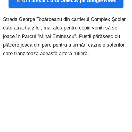
Urmărește Ziarul Obiectiv pe Google News
Strada George Topârceanu din cartierul Complex Școlar
este atracția zilei, mai ales pentru copiii veniți să se
joace în Parcul ”Mihai Eminescu”. Puștii părăsesc cu
plăcere joaca din parc pentru a urmări caznele șoferilor
care tranzitează această arteră rutieră.