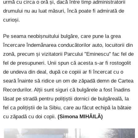
urmă cu circa o oră și, dacă între timp administratorii
drumului nu au luat măsuri, încă poate fi admirată de
curioși.
Pe seama neobișnuitului bulgăre, care pune la grea
încercare îndemânarea conducătorilor auto, locuitorii din
zonă, precum și vizitatorii Parcului ”Eminescu” fac fel de
fel de presupuneri. Unii spun că acesta s-ar fi rostogolit
de undeva din deal, după ce copiii ar fi încercat cu o
seară înainte să ridice un om de zăpadă demn de Cartea
Recordurilor. Alții sunt siguri că bulgărele a fost înadins
lăsat pe stradă pentru polițiștii dornici de bulgăreală, la
fel ca polițiștii de la Sibiu, care au făcut echipă la bătaie
cu zăpadă cu doi copii.
(Simona MIHĂILĂ)