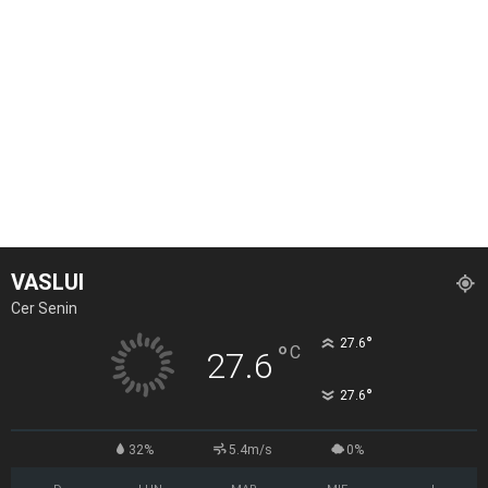
VASLUI
Cer Senin
°
27.6
°
C
27.6
°
27.6
32%
5.4m/s
0%