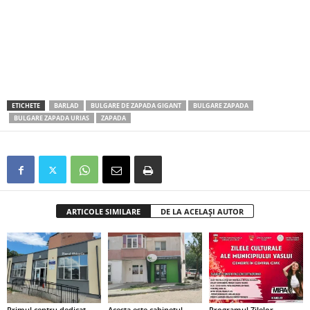
ETICHETE
BARLAD
BULGARE DE ZAPADA GIGANT
BULGARE ZAPADA
BULGARE ZAPADA URIAS
ZAPADA
ARTICOLE SIMILARE
DE LA ACELAȘI AUTOR
Primul centru dedicat
Acesta este cabinetul
Programul Zilelor