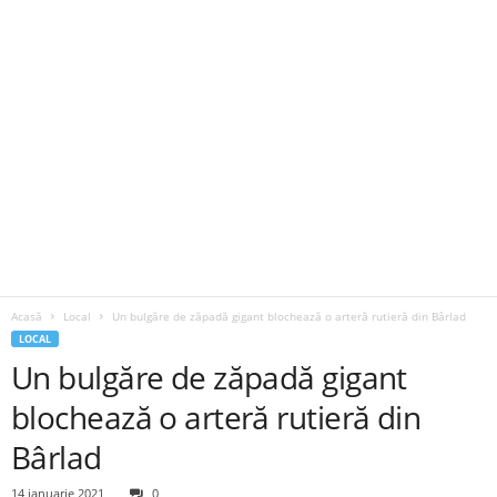
Acasă
Local
Un bulgăre de zăpadă gigant blochează o arteră rutieră din Bârlad
LOCAL
Un bulgăre de zăpadă gigant
blochează o arteră rutieră din
Bârlad
14 ianuarie 2021
0