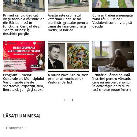
Primul centru dedicat
Acesta este cabinetul
Cum ar trebui amenajată
vieții sociale a vârstnicilor
veterinar unde se fac
zona râului Delea?
din Bârlad intră în
sterilizări gratuite pentru
Vasluienii sunt invitați să
funcțiune. Centrul de zi
câinii de rasă comună și
decidă
”Ioniță Titinaș” își
metiși, la Bârlad
deschide porțile
Programul Zilelor
A murit Pavel Stoica, fost
Primăria Bârlad anunță
Culturale ale Municipiului
primar al municipiilor
înscrieri pentru vârstnicii
Vaslui: șapte zile de
Vaslui și Bârlad
care au nevoie de ajutor
spectacole, expoziții, film,
în activitățile de zi cu zi.
literatură, știință și sport
Iată cine se poate înscrie
LĂSAȚI UN MESAJ