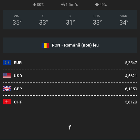
80%
1.5m/s
49%
VIN
S
D
LUN
MAR
35
°
33
°
31
°
33
°
34
°
RON - Română (nou) leu
EUR
5,2547
USD
4,5621
GBP
6,1359
CHF
5,6128