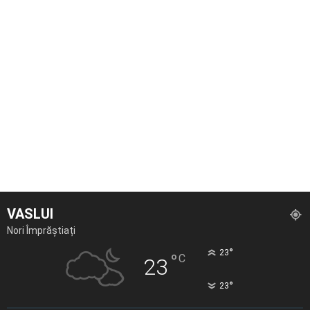
VASLUI
Nori Împrăștiați
°
23
°
C
23
°
23