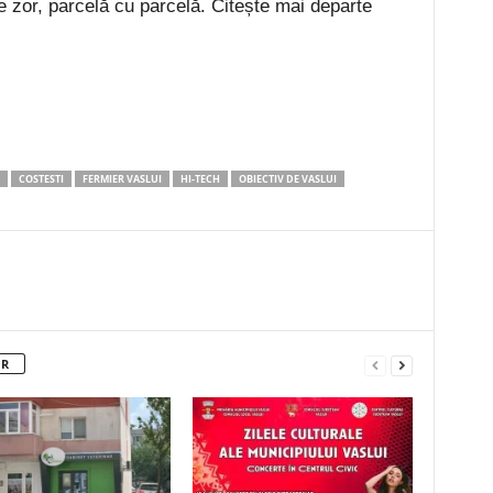
e zor, parcelă cu parcelă. Citește mai departe
COSTESTI
FERMIER VASLUI
HI-TECH
OBIECTIV DE VASLUI
OR