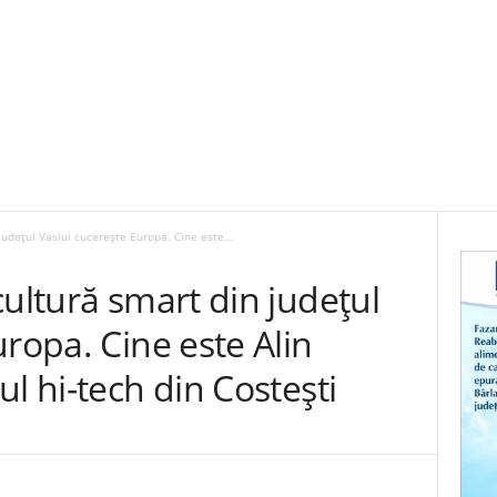
județul Vaslui cucerește Europa. Cine este...
cultură smart din județul
uropa. Cine este Alin
l hi-tech din Costești