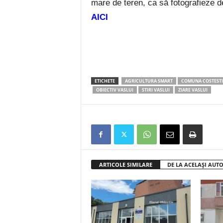
mare de teren, ca să fotografieze d
AICI
ETICHETE
AGRICULTURA SMART
COMUNA COSTESTI
OBIECTIV VASLUI
STIRI VASLUI
ZIARE VASLUI
ARTICOLE SIMILARE
DE LA ACELAȘI AUT