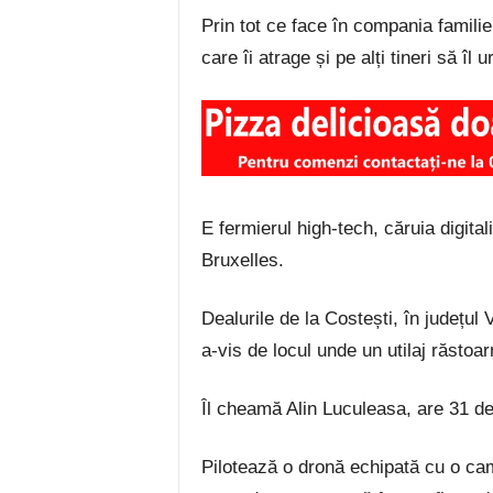
Prin tot ce face în compania familiei
care îi atrage și pe alți tineri să îl 
E fermierul high-tech, căruia digita
Bruxelles.
Dealurile de la Costești, în județul
a-vis de locul unde un utilaj răstoa
Îl cheamă Alin Luculeasa, are 31 de 
Pilotează o dronă echipată cu o cam