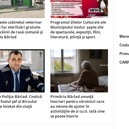
este cabinetul veterinar
Programul Zilelor Culturale ale
 fac sterilizări gratuite
Municipiului Vaslui: șapte zile
câinii de rasă comună și
de spectacole, expoziții, film,
 la Bârlad
literatură, știință și sport
Mersu
Codur
Prima
CARP
n Poliția Bârlad. Costică
Primăria Bârlad anunță
 fostul șef al Biroului
înscrieri pentru vârstnicii care
 a încetat din viață
au nevoie de ajutor în
activitățile de zi cu zi. Iată cine
se poate înscrie