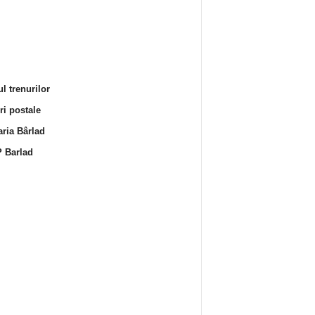
l trenurilor
i postale
ria Bârlad
 Barlad