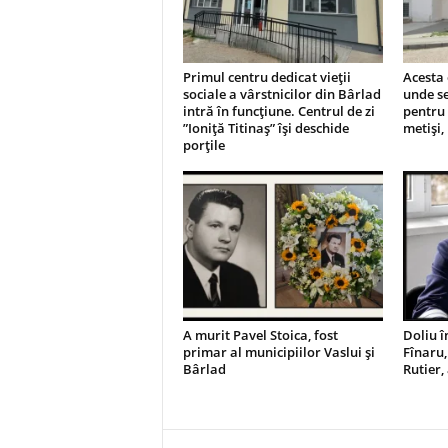
Primul centru dedicat vieții
Acesta 
sociale a vârstnicilor din Bârlad
unde se
intră în funcțiune. Centrul de zi
pentru 
”Ioniță Titinaș” își deschide
metiși,
porțile
A murit Pavel Stoica, fost
Doliu î
primar al municipiilor Vaslui și
Fînaru,
Bârlad
Rutier,