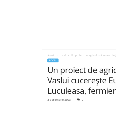
Acasă
Local
Un proiect de agricultură smart din 
LOCAL
Un proiect de agri
Vaslui cucerește E
Luculeasa, fermieru
3 decembrie 2023
0