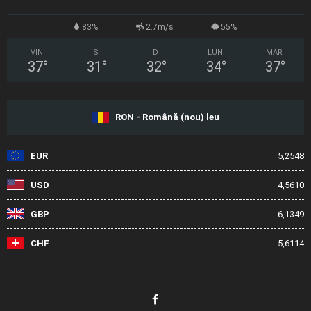
83%
2.7m/s
55%
VIN
S
D
LUN
MAR
37
°
31
°
32
°
34
°
37
°
RON - Română (nou) leu
EUR
5,2548
USD
4,5610
GBP
6,1349
CHF
5,6114