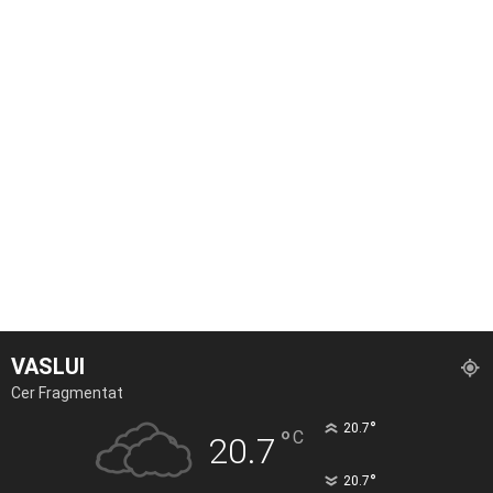
VASLUI
Cer Fragmentat
°
20.7
°
C
20.7
°
20.7