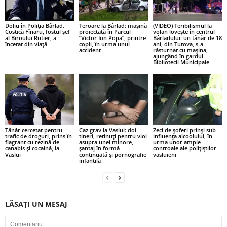
Doliu în Poliția Bârlad.
Teroare la Bârlad: mașină
(VIDEO) Teribilismul la
Costică Fînaru, fostul șef
proiectată în Parcul
volan lovește în centrul
al Biroului Rutier, a
”Victor Ion Popa”, printre
Bârladului: un tânăr de 18
încetat din viață
copii, în urma unui
ani, din Tutova, s-a
accident
răsturnat cu mașina,
ajungând în gardul
Bibliotecii Municipale
Tânăr cercetat pentru
Caz grav la Vaslui: doi
Zeci de șoferi prinși sub
trafic de droguri, prins în
tineri, retinuți pentru viol
influența alcoolului, în
flagrant cu rezină de
asupra unei minore,
urma unor ample
canabis și cocaină, la
șantaj în formă
controale ale polițiștilor
Vaslui
continuată și pornografie
vasluieni
infantilă
LĂSAȚI UN MESAJ