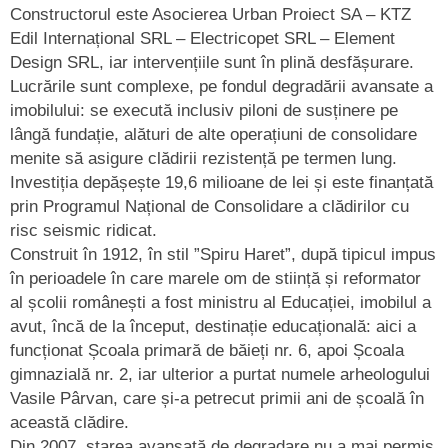
Constructorul este Asocierea Urban Proiect SA – KTZ
Edil Internațional SRL – Electricopet SRL – Element
Design SRL, iar intervențiile sunt în plină desfășurare.
Lucrările sunt complexe, pe fondul degradării avansate a
imobilului: se execută inclusiv piloni de susținere pe
lângă fundație, alături de alte operațiuni de consolidare
menite să asigure clădirii rezistență pe termen lung.
Investiția depășește 19,6 milioane de lei și este finanțată
prin Programul Național de Consolidare a clădirilor cu
risc seismic ridicat.
Construit în 1912, în stil ”Spiru Haret”, după tipicul impus
în perioadele în care marele om de stiință și reformator
al școlii românești a fost ministru al Educației, imobilul a
avut, încă de la început, destinație educațională: aici a
funcționat Școala primară de băieți nr. 6, apoi Școala
gimnazială nr. 2, iar ulterior a purtat numele arheologului
Vasile Pârvan, care și-a petrecut primii ani de școală în
această clădire.
Din 2007, starea avansată de degradare nu a mai permis