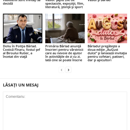
decidă
spectacole, expoziții, film,
literatură, știință și sport
Doliu în Poliția Bârlad.
Primăria Bârlad anunță
Bârladul pregătește a
Costică Fînaru, fostul șef
înscrieri pentru vârstnicii
doua ediție „AuGust
al Biroului Rutier, a
care au nevoie de ajutor
dulce” și lansează invitația
încetat din viață
în activitățile de zi cu zi.
pentru cofetari, patiseri,
Iată cine se poate înscrie
dar și apicultori
LĂSAȚI UN MESAJ