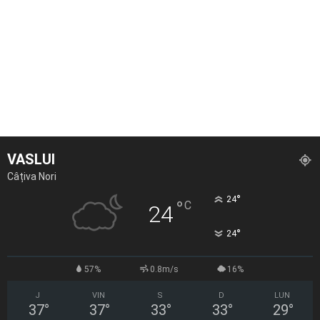
VASLUI
Câțiva Nori
°
24
°
C
24
°
24
57%
0.8m/s
16%
J
VIN
S
D
LUN
37
°
37
°
33
°
33
°
29
°