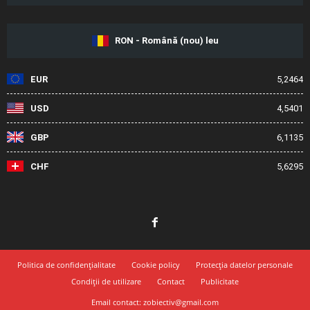
RON - Română (nou) leu
EUR
5,2464
USD
4,5401
GBP
6,1135
CHF
5,6295
Politica de confidențialitate
Cookie policy
Protecția datelor personale
Condiții de utilizare
Contact
Publicitate
Email contact: zobiectiv@gmail.com