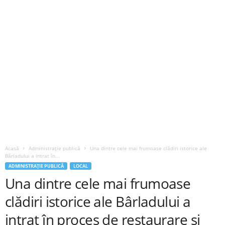
Acasă
Administrație publică
Una dintre cele mai frumoase clădiri istorice ale
Bârladului a intrat în...
ADMINISTRAȚIE PUBLICĂ
LOCAL
Una dintre cele mai frumoase
clădiri istorice ale Bârladului a
intrat în proces de restaurare și