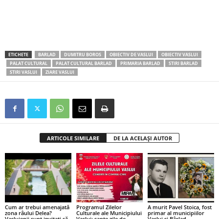
ETICHETE
BARLAD
DUMITRU BOROS
OBIECTIV DE VASLUI
OBIECTIV VASLUI
PALAT CULTURAL
PALAT CULTURAL BARLAD
PRIMARIA BARLAD
STIRI BARLAD
STIRI VASLUI
ZIARE VASLUI
ARTICOLE SIMILARE
DE LA ACELAȘI AUTOR
Cum ar trebui amenajată
Programul Zilelor
A murit Pavel Stoica, fost
zona râului Delea?
Culturale ale Municipiului
primar al municipiilor
Vasluienii sunt invitați să
Vaslui: șapte zile de
Vaslui și Bârlad