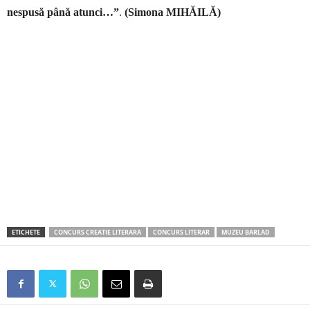
nespusă până atunci…”
.
(Simona MIHĂILĂ)
ETICHETE
CONCURS CREATIE LITERARA
CONCURS LITERAR
MUZEU BARLAD