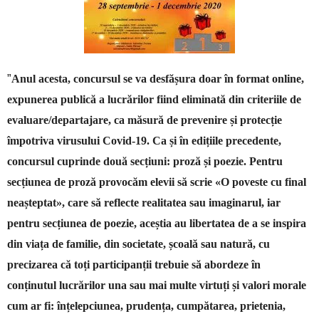
”
Anul acesta, concursul se va desfășura doar în format online,
expunerea publică a lucrărilor fiind eliminată din criteriile de
evaluare/departajare, ca măsură de prevenire și protecție
împotriva virusului Covid-19. Ca și în edițiile precedente,
concursul cuprinde două secțiuni: proză și poezie.
Pentru
secțiunea de proză provocăm elevii să scrie
«
O poveste cu final
neașteptat
»
, care să reflecte realitatea sau imaginarul, iar
pentru secțiunea de poezie, aceștia au libertatea de a se inspira
din viața de familie, din societate, școală sau natură, cu
precizarea că toți participanții trebuie să abordeze în
conținutul lucrărilor una sau mai multe virtuți și valori morale
cum ar fi: înțelepciunea, prudența, cumpătarea, prietenia,