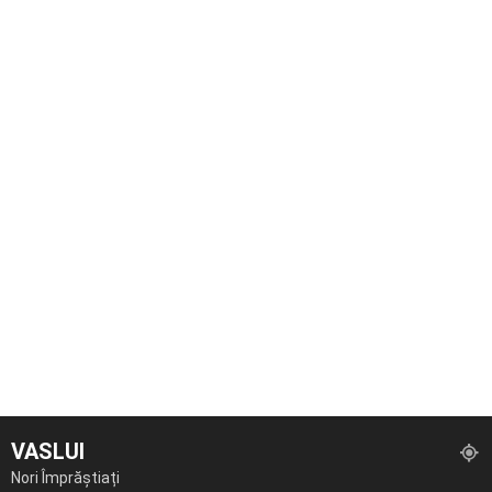
VASLUI
Nori Împrăștiați