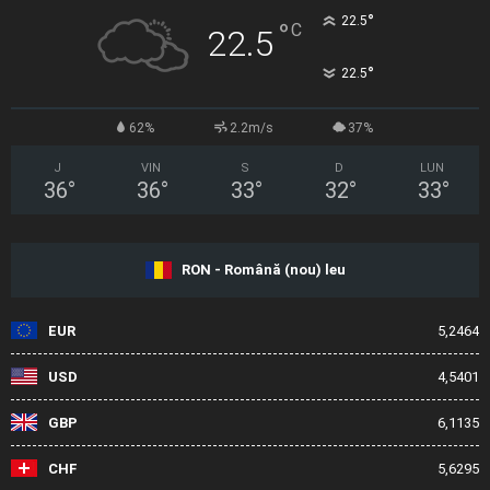
°
22.5
°
C
22.5
°
22.5
62%
2.2m/s
37%
J
VIN
S
D
LUN
36
°
36
°
33
°
32
°
33
°
RON - Română (nou) leu
EUR
5,2464
USD
4,5401
GBP
6,1135
CHF
5,6295