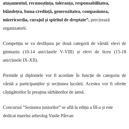
atașamentul, recunoștința, toleranța, responsabilitatea,
blândețea, buna-credință, generozitatea, compasiunea,
mizericordia, curajul și spiritul de dreptate
”
,
precizează
organizatorii.
Competiția se va desfășura pe două categorii de vârstă: elevi de
gimnaziu (10-14 ani/clasele V-VIII) și elevi de liceu (15-18
ani/clasele IX-XII).
Premiile și diplomele vor fi acordate în funcție de categoria de
vârstă a participanților și secțiunea lucrării. Acestea vor fi oferite
câștigătorilor în preajma sărbătorilor de iarnă.
Concursul ”Sesiunea juniorilor” se află la ediția a III-a și este
dedicat
marelui arheolog Vasile Pârvan