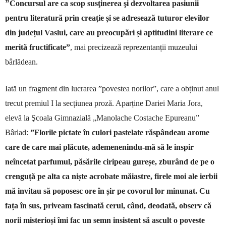
”
Concursul are ca scop susţinerea şi dezvoltarea pasiunii
pentru literatură prin creație și se adresează tuturor elevilor
din județul Vaslui, care au preocupări și aptitudini literare ce
merită fructificate”
, mai precizează reprezentanții muzeului
bârlădean.
Iată un fragment din lucrarea ”povestea norilor”, care a obținut anul
trecut premiul I la secțiunea proză. Aparține Dariei Maria Jora,
elevă la
Şcoala Gimnazială „Manolache Costache Epureanu”
Bârlad:
”
Florile pictate în culori pastelate răspândeau arome
care de care mai plăcute, ademenenindu-mă să le inspir
neîncetat parfumul, păsările ciripeau gureșe, zburând de pe o
crenguță pe alta ca niște acrobate măiastre, firele moi ale ierbii
mă invitau să poposesc ore în șir pe covorul lor minunat. Cu
fața în sus, priveam fascinată cerul, când, deodată, observ că
norii misterioși îmi fac un semn insistent să ascult o poveste