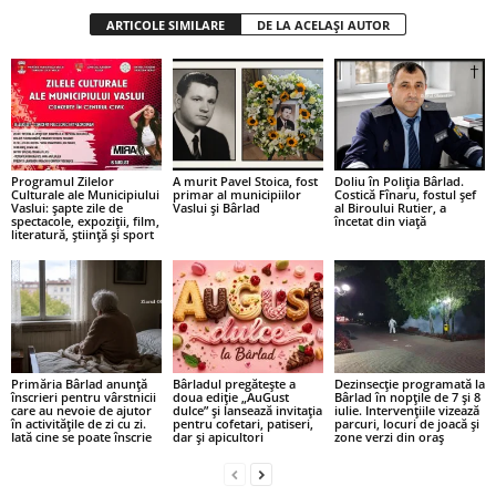
ARTICOLE SIMILARE
DE LA ACELAȘI AUTOR
Programul Zilelor
A murit Pavel Stoica, fost
Doliu în Poliția Bârlad.
Culturale ale Municipiului
primar al municipiilor
Costică Fînaru, fostul șef
Vaslui: șapte zile de
Vaslui și Bârlad
al Biroului Rutier, a
spectacole, expoziții, film,
încetat din viață
literatură, știință și sport
Primăria Bârlad anunță
Bârladul pregătește a
Dezinsecție programată la
înscrieri pentru vârstnicii
doua ediție „AuGust
Bârlad în nopțile de 7 și 8
care au nevoie de ajutor
dulce” și lansează invitația
iulie. Intervențiile vizează
în activitățile de zi cu zi.
pentru cofetari, patiseri,
parcuri, locuri de joacă și
Iată cine se poate înscrie
dar și apicultori
zone verzi din oraș