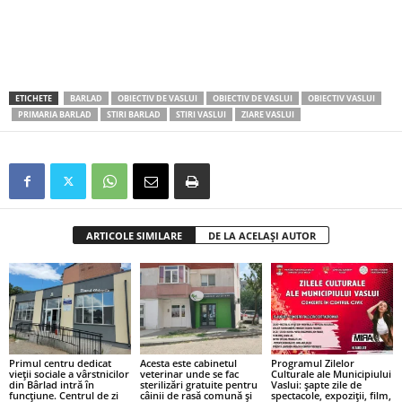
ETICHETE
BARLAD
OBIECTIV DE VASLUI
OBIECTIV DE VASLUI
OBIECTIV VASLUI
PRIMARIA BARLAD
STIRI BARLAD
STIRI VASLUI
ZIARE VASLUI
ARTICOLE SIMILARE
DE LA ACELAȘI AUTOR
Primul centru dedicat
Acesta este cabinetul
Programul Zilelor
vieții sociale a vârstnicilor
veterinar unde se fac
Culturale ale Municipiului
din Bârlad intră în
sterilizări gratuite pentru
Vaslui: șapte zile de
funcțiune. Centrul de zi
câinii de rasă comună și
spectacole, expoziții, film,