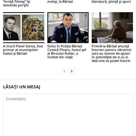
”Ioniță Titinaș” își
metiși, la Bârlad
literatură, știință și sport
deschide porțile
A murit Pavel Stoica, fost
Doliu în Poliția Bârlad.
Primăria Bârlad anunță
primar al municipiilor
Costică Fînaru, fostul șef
înscrieri pentru vârstnicii
Vaslui și Bârlad
al Biroului Rutier, a
care au nevoie de ajutor
încetat din viață
în activitățile de zi cu zi.
Iată cine se poate înscrie
LĂSAȚI UN MESAJ