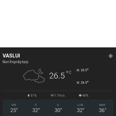
VASLUI
Nori Împrăștiați
°
26.5
°
C
26.5
°
26.5
51%
1.7m/s
40%
VIN
S
D
LUN
MAR
25
°
32
°
30
°
32
°
36
°