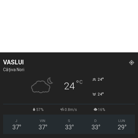
VASLUI
Câțiva Nori
°
24
°
C
24
°
24
57%
0.8m/s
16%
J
VIN
S
D
LUN
37
°
37
°
33
°
33
°
29
°