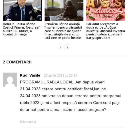
Doliu în Poliția Bârlad.
Primăria Bârlad anunță
Bârladul pregătește a
Costică Fînaru, fostul șef
înscrieri pentru vârstnicii
doua ediție „AuGust
al Biroului Rutier, a
care au nevoie de ajutor
dulce” și lansează invitația
încetat din viață
în activitățile de zi cu zi.
pentru cofetari, patiseri,
Iată cine se poate înscrie
dar și apicultori
2 COMENTARII
Rudi Vasile
27 aprilie 2023 La 23:24
PROGRAMUL RABLA LOCAL. Am depus vineri
21.04.2023 cerere pentru certificat fiscal,luni pe
24.04.2023 am vrut sa depun cererea pentru programul
rabla 2023 și mi-a fost respinsă cererea.Care sunt pașii
de urmat pentru a ma inscrie in acest program?
Răspundeți