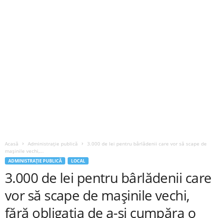
Acasă
Administrație publică
3.000 de lei pentru bârlădenii care vor să scape de
mașinile vechi,...
ADMINISTRAȚIE PUBLICĂ
LOCAL
3.000 de lei pentru bârlădenii care
vor să scape de mașinile vechi,
fără obligația de a-și cumpăra o