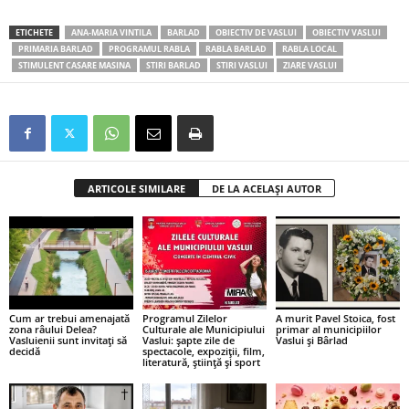
ETICHETE
ANA-MARIA VINTILA
BARLAD
OBIECTIV DE VASLUI
OBIECTIV VASLUI
PRIMARIA BARLAD
PROGRAMUL RABLA
RABLA BARLAD
RABLA LOCAL
STIMULENT CASARE MASINA
STIRI BARLAD
STIRI VASLUI
ZIARE VASLUI
ARTICOLE SIMILARE
DE LA ACELAȘI AUTOR
Cum ar trebui amenajată
Programul Zilelor
A murit Pavel Stoica, fost
zona râului Delea?
Culturale ale Municipiului
primar al municipiilor
Vasluienii sunt invitați să
Vaslui: șapte zile de
Vaslui și Bârlad
decidă
spectacole, expoziții, film,
literatură, știință și sport