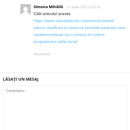
Simona Mihăilă
27 aprilie 2023 La 23:29
Cititi articolul acesta:
https://www.ziarulobiectiv.ro/primaria-barlad-
aduce-clarificari-in-ceea-ce-priveste-pasii-pe-care-
cetatenii-trebuie-sa-i-urmeze-in-cadrul-
programului-rabla-local/
Răspundeți
LĂSAȚI UN MESAJ