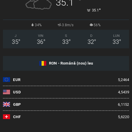
°
35.1
°
35.1
34%
3.8m/s
56%
J
VIN
S
D
LUN
35
°
36
°
33
°
32
°
33
°
RON - Română (nou) leu
EUR
5,2464
USD
4,5439
GBP
6,1152
CHF
5,6220