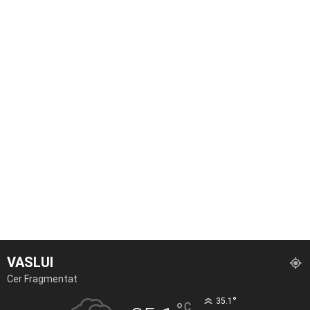
VASLUI
Cer Fragmentat
°
35.1
C