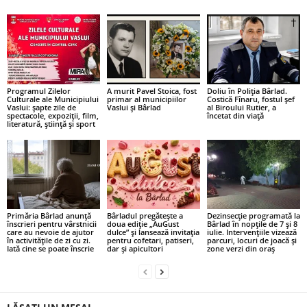
Programul Zilelor
A murit Pavel Stoica, fost
Doliu în Poliția Bârlad.
Culturale ale Municipiului
primar al municipiilor
Costică Fînaru, fostul șef
Vaslui: șapte zile de
Vaslui și Bârlad
al Biroului Rutier, a
spectacole, expoziții, film,
încetat din viață
literatură, știință și sport
Primăria Bârlad anunță
Bârladul pregătește a
Dezinsecție programată la
înscrieri pentru vârstnicii
doua ediție „AuGust
Bârlad în nopțile de 7 și 8
care au nevoie de ajutor
dulce” și lansează invitația
iulie. Intervențiile vizează
în activitățile de zi cu zi.
pentru cofetari, patiseri,
parcuri, locuri de joacă și
Iată cine se poate înscrie
dar și apicultori
zone verzi din oraș