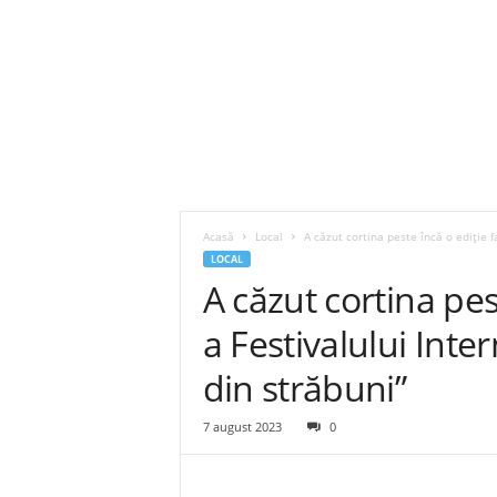
Acasă
Local
A căzut cortina peste încă o ediție f
LOCAL
A căzut cortina pes
a Festivalului Inte
din străbuni”
7 august 2023
0