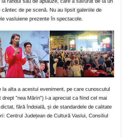
 la rândul său de aplauze, care a savurat de la un
e cântec de pe scenă. Nu au lipsit galeriile de
ele vasluiene prezente în spectacole.
e la alta a acestui eveniment, pe care cunoscutul
drept ”nea Mărin”) l-a apreciat ca fiind cel mai
dictat, fără îndoială, și de standardele de calitate
ori: Centrul Județean de Cultură Vaslui, Consiliul