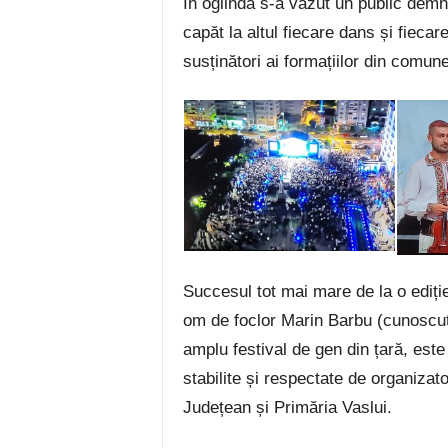
În oglindă s-a văzut un public demn
capăt la altul fiecare dans și fiecar
susținători ai formațiilor din comun
Succesul tot mai mare de la o ediți
om de foclor Marin Barbu (cunoscut 
amplu festival de gen din țară, este 
stabilite și respectate de organizat
Județean și Primăria Vaslui.