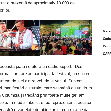
strat o prezență de aproximativ 10.000 de
orilor.
Mersu
Codur
Prima
CARP
 această piață ne oferă un cadru superb. Deși
ormațiilor care au participat la festival, nu suntem
suntem de aici dintre voi, de la Vaslui. Suntem
stei manifestări culturale, care seamănă cu un drum
 Columbia și trecând prin foarte multe țări am
olo, în mod simbolic, și pe reprezentanții acestor
oastră o varietate de obiceiuri și pentru a ne da