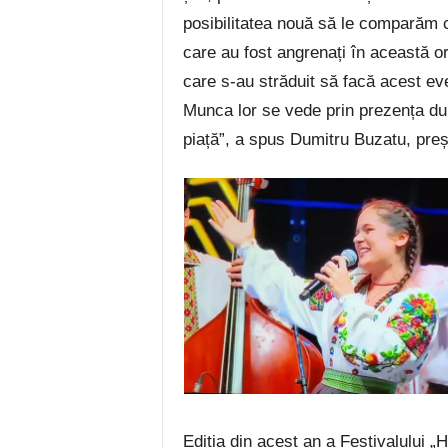
posibilitatea nouă să le comparăm 
care au fost angrenați în această o
care s-au străduit să facă acest eve
Munca lor se vede prin prezența d
piață”, a spus Dumitru Buzatu, preș
Ediția din acest an a Festivalului „