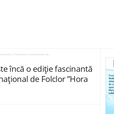
ascinantă a Festivalului Internațional de...
te încă o ediție fascinantă
rnațional de Folclor ”Hora