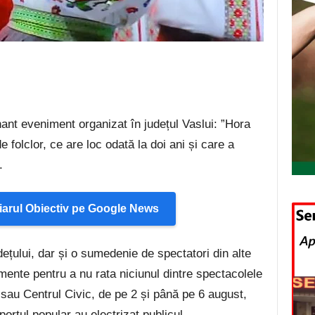
nant eveniment organizat în județul Vaslui: ”Hora
de folclor, ce are loc odată la doi ani și care a
.
arul Obiectiv pe Google News
dețului, dar și o sumedenie de spectatori din alte
mente pentru a nu rata niciunul dintre spectacolele
 sau Centrul Civic, de pe 2 și până pe 6 august,
ortul popular au electrizat publicul.