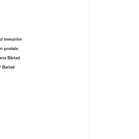
l trenurilor
i postale
ria Bârlad
 Barlad