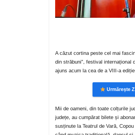
A căzut cortina peste cel mai fasci
din străbuni”, festival internațional 
ajuns acum la cea de a VIII-a ediție
Urmărește Zi
Mii de oameni, din toate colțurile ju
județe, au cumpărat bilete și abona
susținute la Teatrul de Vară, Copou
când muzica tradițională, dansul și p