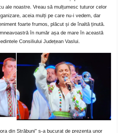
cu ale noastre. Vreau să mulțumesc tuturor celor
rganizare, aceia mulți pe care nu-i vedem, dar
niment foarte frumos, plăcut și de înaltă ținută.
umneavoastră în număr așa de mare în această
edintele Consiliului Județean Vaslui.
Hora din Străbuni” s-a bucurat de prezența unor