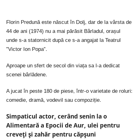
Florin Predună este născut în Dolj, dar de la vârsta de
44 de ani (1974) nu a mai părăsit Bârladul, orașul
unde s-a statornicit după ce s-a angajat la Teatrul
”Victor Ion Popa”.
Aproape un sfert de secol din viața sa l-a dedicat
scenei bârlădene.
A jucat în peste 180 de piese, într-o varietate de roluri:
comedie, dramă, vodevil sau compoziție.
Simpaticul actor, cerând senin la o
Alimentară a Epocii de Aur, ulei pentru
creveți și zahăr pentru căpșuni