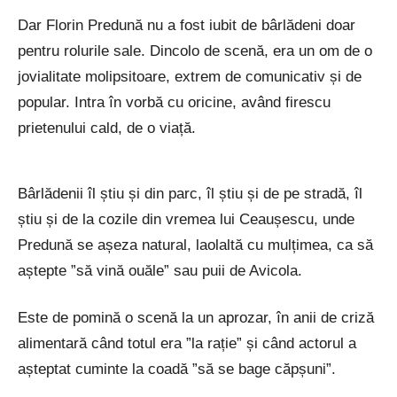
Dar Florin Predună nu a fost iubit de bârlădeni doar
pentru rolurile sale. Dincolo de scenă, era un om de o
jovialitate molipsitoare, extrem de comunicativ și de
popular. Intra în vorbă cu oricine, având firescu
prietenului cald, de o viață.
Bârlădenii îl știu și din parc, îl știu și de pe stradă, îl
știu și de la cozile din vremea lui Ceaușescu, unde
Predună se așeza natural, laolaltă cu mulțimea, ca să
aștepte ”să vină ouăle” sau puii de Avicola.
Este de pomină o scenă la un aprozar, în anii de criză
alimentară când totul era ”la rație” și când actorul a
așteptat cuminte la coadă ”să se bage căpșuni”.