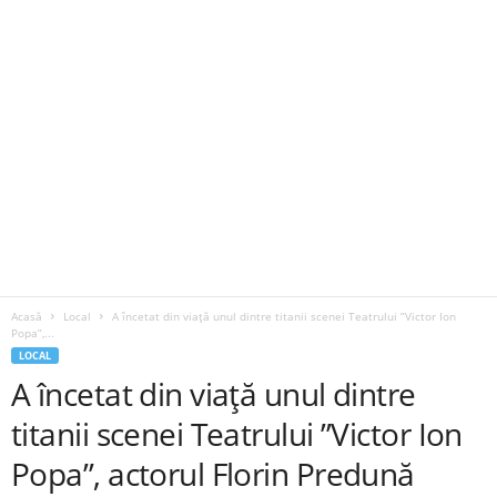
Acasă
Local
A încetat din viață unul dintre titanii scenei Teatrului ”Victor Ion
Popa”,...
LOCAL
A încetat din viață unul dintre
titanii scenei Teatrului ”Victor Ion
Popa”, actorul Florin Predună