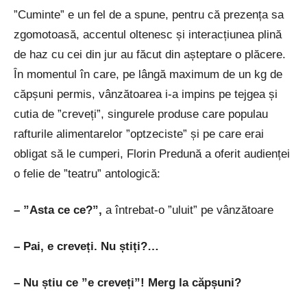
”Cuminte” e un fel de a spune, pentru că prezența sa
zgomotoasă, accentul oltenesc și interacțiunea plină
de haz cu cei din jur au făcut din așteptare o plăcere.
În momentul în care, pe lângă maximum de un kg de
căpșuni permis, vânzătoarea i-a impins pe tejgea și
cutia de ”creveți”, singurele produse care populau
rafturile alimentarelor ”optzeciste” și pe care erai
obligat să le cumperi, Florin Predună a oferit audienței
o felie de ”teatru” antologică:
– ”Asta ce ce?”,
a întrebat-o ”uluit” pe vânzătoare
– Pai, e creveți. Nu știți?…
– Nu știu ce ”e creveți”! Merg la căpșuni?