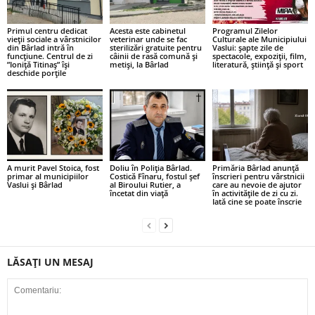
Primul centru dedicat
Acesta este cabinetul
Programul Zilelor
vieții sociale a vârstnicilor
veterinar unde se fac
Culturale ale Municipiului
din Bârlad intră în
sterilizări gratuite pentru
Vaslui: șapte zile de
funcțiune. Centrul de zi
câinii de rasă comună și
spectacole, expoziții, film,
”Ioniță Titinaș” își
metiși, la Bârlad
literatură, știință și sport
deschide porțile
A murit Pavel Stoica, fost
Doliu în Poliția Bârlad.
Primăria Bârlad anunță
primar al municipiilor
Costică Fînaru, fostul șef
înscrieri pentru vârstnicii
Vaslui și Bârlad
al Biroului Rutier, a
care au nevoie de ajutor
încetat din viață
în activitățile de zi cu zi.
Iată cine se poate înscrie
LĂSAȚI UN MESAJ