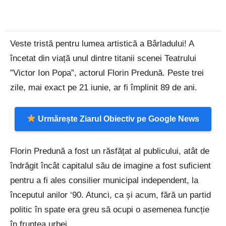
Veste tristă pentru lumea artistică a Bârladului! A
încetat din viață unul dintre titanii scenei Teatrului
”Victor Ion Popa”, actorul Florin Predună. Peste trei
zile, mai exact pe 21 iunie, ar fi împlinit 89 de ani.
Urmărește Ziarul Obiectiv pe Google News
Florin Predună a fost un răsfățat al publicului, atât de
îndrăgit încât capitalul său de imagine a fost suficient
pentru a fi ales consilier municipal independent, la
începutul anilor ‘90. Atunci, ca și acum, fără un partid
politic în spate era greu să ocupi o asemenea funcție
în fruntea urbei.