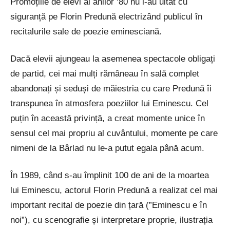
Promoțiile de elevi ai anilor ‘80 nu l-au uitat cu
siguranță pe Florin Predună electrizând publicul în
recitalurile sale de poezie eminesciană.
Dacă elevii ajungeau la asemenea spectacole obligați
de partid, cei mai mulți rămâneau în sală complet
abandonați și seduși de măiestria cu care Predună îi
transpunea în atmosfera poeziilor lui Eminescu. Cel
puțin în această privință, a creat momente unice în
sensul cel mai propriu al cuvântului, momente pe care
nimeni de la Bârlad nu le-a putut egala până acum.
În 1989, când s-au împlinit 100 de ani de la moartea
lui Eminescu, actorul Florin Predună a realizat cel mai
important recital de poezie din țară (”Eminescu e în
noi”), cu scenografie și interpretare proprie, ilustrația