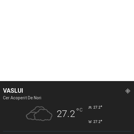
VASLUI
Cer Acoperit De Nori
°
27.2
°
C
27.2
°
27.2