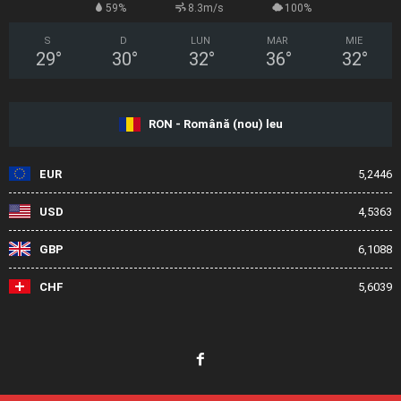
59%
8.3m/s
100%
S
D
LUN
MAR
MIE
29
°
30
°
32
°
36
°
32
°
RON - Română (nou) leu
EUR
5,2446
USD
4,5363
GBP
6,1088
CHF
5,6039