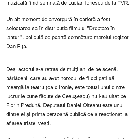
muzicală fiind semnată de Lucian Ionescu de la TVR.
Un alt moment de anvergură în carieră a fost
selectarea sa în distribuția filmului ”Dreptate în
lanțuri”, peliculă ce poartă semnătura marelui regizor
Dan Pița.
Deși actorul s-a retras de mulți ani de pe scenă,
bârlădenii care au avut norocul de fi obligați să
meargă la teatru (ca o ironie, este totuși unul dintre
lucrurile bune făcute de Ceaușescu) nu l-au uitat pe
Florin Predună. Deputatul Daniel Olteanu este unul
dintre ei și prima persoană publică ce a reacționat la
aflarea tristei vești.