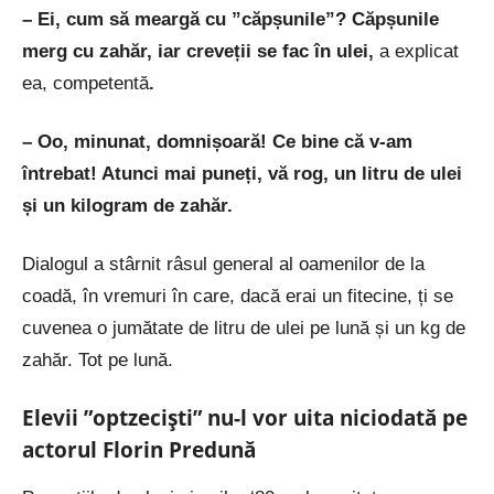
– Ei, cum să meargă cu ”căpșunile”?
Căpșunile
merg cu zahăr, iar creveții se fac în ulei,
a explicat
ea, competentă
.
– Oo, minunat, domnișoară! Ce bine că v-am
întrebat! Atunci mai puneți, vă rog, un litru de ulei
și un kilogram de zahăr.
Dialogul a stârnit râsul general al oamenilor de la
coadă, în vremuri în care, dacă erai un fitecine, ți se
cuvenea o jumătate de litru de ulei pe lună și un kg de
zahăr. Tot pe lună.
Elevii ”optzeciști” nu-l vor uita niciodată pe
actorul Florin Predună