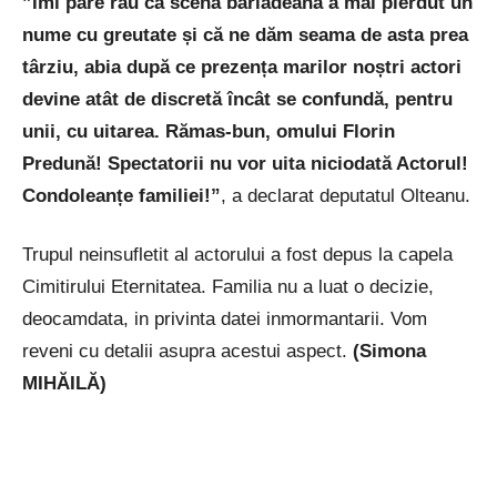
”Îmi pare rău că scena bârlădeană a mai pierdut un
nume cu greutate și că ne dăm seama de asta prea
târziu, abia după ce prezența marilor noștri actori
devine atât de discretă încât se confundă, pentru
unii, cu uitarea. Rămas-bun, omului Florin
Predună! Spectatorii nu vor uita niciodată Actorul!
Condoleanțe familiei!”
, a declarat deputatul Olteanu.
Trupul neinsufletit al actorului a fost depus la capela
Cimitirului Eternitatea. Familia nu a luat o decizie,
deocamdata, in privinta datei inmormantarii. Vom
reveni cu detalii asupra acestui aspect.
(Simona
MIHĂILĂ)