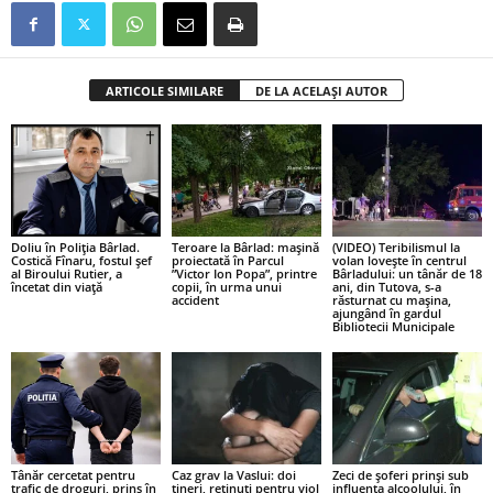
ARTICOLE SIMILARE
DE LA ACELAȘI AUTOR
Doliu în Poliția Bârlad.
Teroare la Bârlad: mașină
(VIDEO) Teribilismul la
Costică Fînaru, fostul șef
proiectată în Parcul
volan lovește în centrul
al Biroului Rutier, a
”Victor Ion Popa”, printre
Bârladului: un tânăr de 18
încetat din viață
copii, în urma unui
ani, din Tutova, s-a
accident
răsturnat cu mașina,
ajungând în gardul
Bibliotecii Municipale
Tânăr cercetat pentru
Caz grav la Vaslui: doi
Zeci de șoferi prinși sub
trafic de droguri, prins în
tineri, retinuți pentru viol
influența alcoolului, în