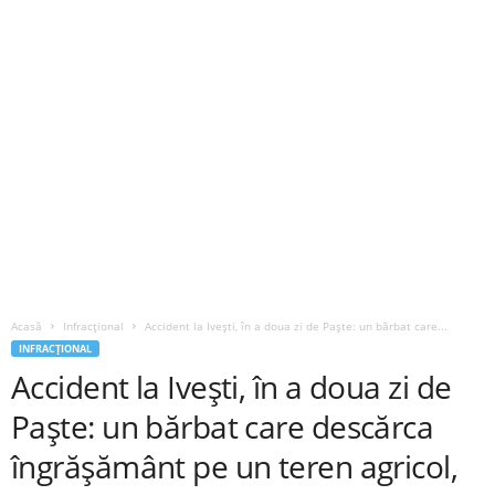
Acasă
Infracțional
Accident la Ivești, în a doua zi de Paște: un bărbat care...
INFRACȚIONAL
Accident la Ivești, în a doua zi de
Paște: un bărbat care descărca
îngrășământ pe un teren agricol,