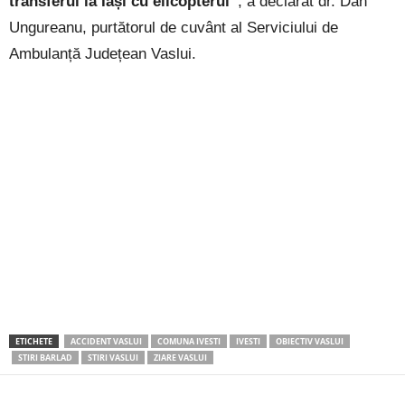
transferul la Iași cu elicopterul”
, a declarat dr. Dan
Ungureanu, purtătorul de cuvânt al Serviciului de
Ambulanță Județean Vaslui.
ETICHETE
ACCIDENT VASLUI
COMUNA IVESTI
IVESTI
OBIECTIV VASLUI
STIRI BARLAD
STIRI VASLUI
ZIARE VASLUI