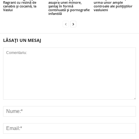
flagrant cu rezină de
asupra unei minore,
urma unor ample
canabis și cocaină, la
șantaj în formă
controale ale polițiștilor
Vaslui
continuată și pornografie
vasluieni
infantilă
LĂSAȚI UN MESAJ