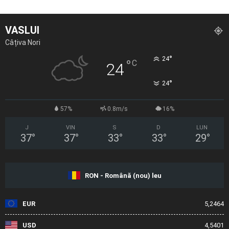
VASLUI
Câțiva Nori
°
24
°
C
24
°
24
57%
0.8m/s
16%
J
VIN
S
D
LUN
37
°
37
°
33
°
33
°
29
°
RON - Română (nou) leu
EUR
5,2464
USD
4,5401