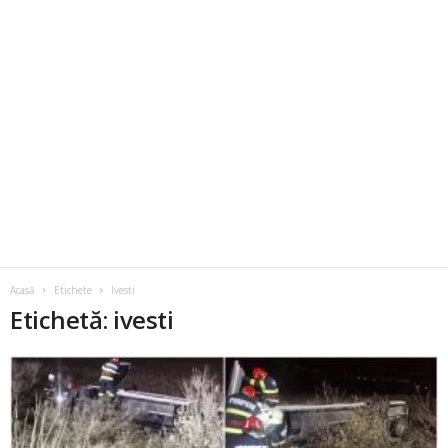
Acasă
Etichete
Ivesti
Etichetă: ivesti