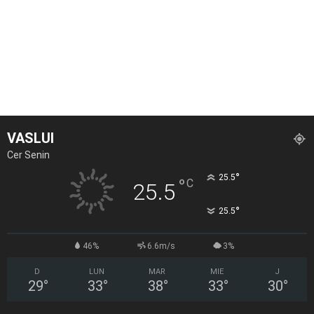
VASLUI
Cer Senin
°
25.5
°
C
25.5
°
25.5
46%
6.6m/s
3%
D
LUN
MAR
MIE
J
29
°
33
°
38
°
33
°
30
°