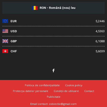
RON - Română (nou) leu
EUR
5,2446
USD
4,5363
GBP
6,1088
CHF
5,6039
Politica de confidențialitate
Cookie policy
Protecția datelor personale
Condiții de utilizare
Contact
Publicitate
Email contact: zobiectiv@gmail.com