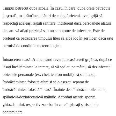
Timpul petrecut după școală. În cazul în care, după orele petrecute
la școală, mai rămâneți alături de colegi/prieteni, aveți grijă să
respectați aceleași reguli sanitare, indiferent dacă persoanele alături
de care vă aflați prezintă sau nu simptome de infectare. Este de
preferat ca petrecerea timpului liber să aibă loc în aer liber, dacă este
permisă de condițiile meteorologice.
Întoarcerea acasă. Atunci când reveniți acasă aveți grijă ca, după ce
lăsați încălțămintea la intrare, să vă spălați pe mâini, să dezinfectați
obiectele personale (ex: chei, telefon mobil), să schimbați
îmbrăcămintea folosită afară și să o așezați separat de
îmbrăcămintea folosită în casă. Înainte de a îmbrăca noile haine,
spălați-vă/dezinfectați-vă mâinile. Acordați atenție sporită
ghiozdanului, respectiv zonelor în care îl plasați și riscul de
contaminare.