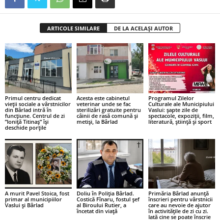
ARTICOLE SIMILARE
DE LA ACELAȘI AUTOR
Primul centru dedicat
Acesta este cabinetul
Programul Zilelor
vieții sociale a vârstnicilor
veterinar unde se fac
Culturale ale Municipiului
din Bârlad intră în
sterilizări gratuite pentru
Vaslui: șapte zile de
funcțiune. Centrul de zi
câinii de rasă comună și
spectacole, expoziții, film,
”Ioniță Titinaș” își
metiși, la Bârlad
literatură, știință și sport
deschide porțile
A murit Pavel Stoica, fost
Doliu în Poliția Bârlad.
Primăria Bârlad anunță
primar al municipiilor
Costică Fînaru, fostul șef
înscrieri pentru vârstnicii
Vaslui și Bârlad
al Biroului Rutier, a
care au nevoie de ajutor
încetat din viață
în activitățile de zi cu zi.
Iată cine se poate înscrie