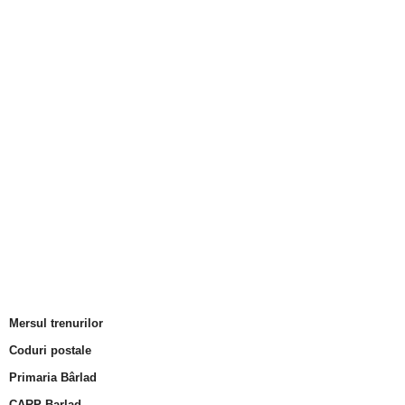
Mersul trenurilor
Coduri postale
Primaria Bârlad
CARP Barlad