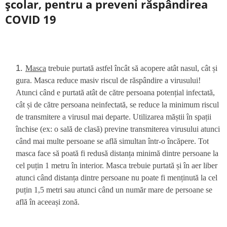
școlar, pentru a preveni răspândirea
COVID 19
Masca
trebuie purtată astfel încât să acopere atât nasul, cât și
gura. Masca reduce masiv riscul de răspândire a virusului!
Atunci când e purtată atât de către persoana potențial infectată,
cât și de către persoana neinfectată, se reduce la minimum riscul
de transmitere a virusul mai departe. Utilizarea măștii în spații
închise (ex: o sală de clasă) previne transmiterea virusului atunci
când mai multe persoane se află simultan într-o încăpere. Tot
masca face să poată fi redusă distanța minimă dintre persoane la
cel puțin 1 metru în interior. Masca trebuie purtată și în aer liber
atunci când distanța dintre persoane nu poate fi menținută la cel
puțin 1,5 metri sau atunci când un număr mare de persoane se
află în aceeași zonă.