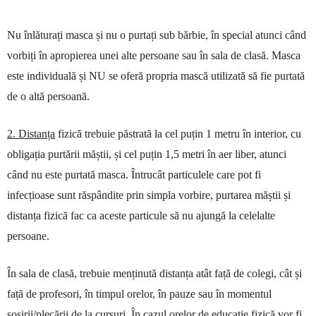
Nu înlăturați masca și nu o purtați sub bărbie, în special atunci când
vorbiți în apropierea unei alte persoane sau în sala de clasă. Masca
este individuală și NU se oferă propria mască utilizată să fie purtată
de o altă persoană.
2. Distanța
fizică trebuie păstrată la cel puțin 1 metru în interior, cu
obligația purtării măștii, și cel puțin 1,5 metri în aer liber, atunci
când nu este purtată masca.
În
trucât particulele care pot fi
infecțioase sunt răspândite prin simpla vorbire, purtarea măștii și
distanța fizică fac ca aceste particule să nu ajungă la celelalte
persoane.
În sala de clasă, trebuie menținută distanța atât față de colegi, cât și
față de profesori, în timpul orelor, în pauze sau în momentul
sosirii/plecării de la cursuri. În cazul orelor de educație fizică vor fi