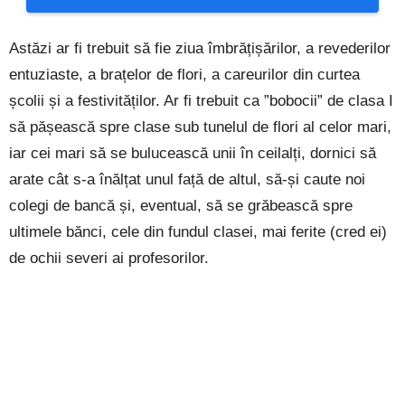
Astăzi ar fi trebuit să fie ziua îmbrățișărilor, a revederilor
entuziaste, a brațelor de flori, a careurilor din curtea
școlii și a festivităților. Ar fi trebuit ca ”bobocii” de clasa I
să pășească spre clase sub tunelul de flori al celor mari,
iar cei mari să se bulucească unii în ceilalți, dornici să
arate cât s-a înălțat unul față de altul, să-și caute noi
colegi de bancă și, eventual, să se grăbească spre
ultimele bănci, cele din fundul clasei, mai ferite (cred ei)
de ochii severi ai profesorilor.