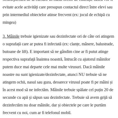
evitate acele activități care presupun contactul direct între elevi sau
prin intermediul obiectelor atinse frecvent (ex: jocul de echipă cu
mingea)
3. Mâinile
trebuie igienizate sau dezinfectate ori de câte ori atingem
o suprafață care ar putea fi infectată (ex: clanțe, mânere, balustrade,
butoane de lift). E important să ne gândim cine ar fi putut atinge
respectiva suprafață înaintea noastră, întrucât cu ajutorul mâinilor
putem duce mai departe cele mai multe virusuri. Dacă mâinile
noastre nu sunt igienizate/dezinfectate, atunci NU trebuie să ne
atingem ochii, nasul sau gura, deoarece virusul poate fi pe mâini și
în acest mod să ne infectăm. Mâinile trebuie spălate cel puțin 20 de
secunde cu apă și săpun sau dezinfectate. Trebuie să avem grijă să
dezinfectăm nu doar mâinile, dar și obiectele pe care le purtăm
frecvent cu noi, cum ar fi telefonul mobil.