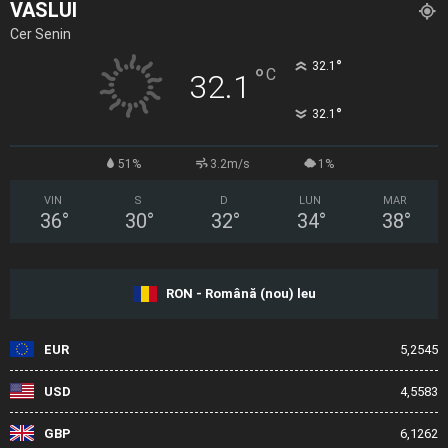
VASLUI
Cer Senin
°
32.1
°
C
32.1
°
32.1
51%
3.2m/s
1%
VIN
S
D
LUN
MAR
36
°
30
°
32
°
34
°
38
°
RON - Română (nou) leu
EUR
5,2545
USD
4,5583
GBP
6,1262