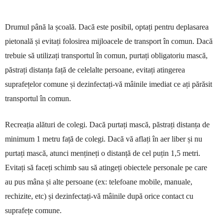
Drumul până la școală. Dacă este posibil, optați pentru deplasarea
pietonală și evitați folosirea mijloacele de transport în comun. Dacă
trebuie să utilizați transportul în comun, purtați obligatoriu mască,
păstrați distanța față de celelalte persoane, evitați atingerea
suprafețelor comune și dezinfectați-vă mâinile imediat ce ați părăsit
transportul în comun.
Recreația alături de colegi. Dacă purtați mască, păstrați distanța de
minimum 1 metru față de colegi. Dacă vă aflați în aer liber și nu
purtați mască, atunci mențineți o distanță de cel puțin 1,5 metri.
Evitați să faceți schimb sau să atingeți obiectele personale pe care
au pus mâna și alte persoane (ex: telefoane mobile, manuale,
rechizite, etc) și dezinfectați-vă mâinile după orice contact cu
suprafețe comune.