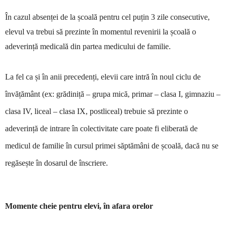
În cazul absenței de la școală pentru cel puțin 3 zile consecutive,
elevul va trebui să prezinte în momentul revenirii la școală o
adeverință medicală din partea medicului de familie.
La fel ca și în anii precedenți, elevii care intră în noul ciclu de
învățământ (ex: grădiniță – grupa mică, primar – clasa I, gimnaziu –
clasa IV, liceal – clasa IX, postliceal) trebuie să prezinte o
adeverință de intrare în colectivitate care poate fi eliberată de
medicul de familie în cursul primei săptămâni de școală, dacă nu se
regăsește în dosarul de înscrier
e.
Momente cheie pentru elevi, în afara orelor