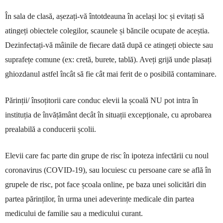
În sala de clasă, așezați-vă întotdeauna în același loc și evitați să
atingeți obiectele colegilor, scaunele și băncile ocupate de aceștia.
Dezinfectați-vă mâinile de fiecare dată după ce atingeți obiecte sau
suprafețe comune (ex: cretă, burete, tablă). Aveți grijă unde plasați
ghiozdanul astfel încât să fie cât mai ferit de o posibilă contaminare.
Părinții/ însoțitorii care conduc elevii la școală NU pot intra în
instituția de învățământ decât în situații excepționale, cu aprobarea
prealabilă a conducerii școlii.
Elevii care fac parte din grupe de risc în ipoteza infectării cu noul
coronavirus (COVID-19), sau locuiesc cu persoane care se află în
grupele de risc, pot face școala online, pe baza unei solicitări din
partea părinților, în urma unei adeverințe medicale din partea
medicului de familie sau a medicului curant.