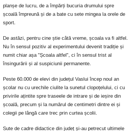
planșe de lucru, de a împărți bucuria drumului spre
școală împreună și de a bate cu sete mingea la orele de
sport.
De astăzi, pentru cine știe câtă vreme, școala va fi altfel.
Nu în sensul pozitiv al experimentului devenit tradiție și
numit chiar așa ”Școala altfel”, ci în sensul trist al
însingurării și al suspiciunii permanente.
Peste 60.000 de elevi din județul Vaslui încep noul an
școlar nu cu urechile ciulite la sunetul clopoțelului, ci cu
privirile ațintite spre traseele de intrare și de ieșire din
școală, precum și la numărul de centimetri dintre ei și
colegii pe lângă care trec prin curtea școlii.
Sute de cadre didactice din județ și-au petrecut ultimele