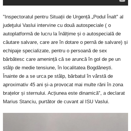
”Inspectoratul pentru Situații de Urgență „Podul Înalt” al
judeţului Vaslui intervine cu două autospeciale ( o
autoplatformă de lucru la înălțime și o autospecială de
căutare salvare, care are în dotare o pernă de salvare) și
echipaje specializate, pentru o persoană de sex
bărbătesc care amenință că se aruncă în gol de pe un
stâlp de medie tensiune, în localitatea Bogdănești.
Înainte de a se urca pe stâlp, bărbatul în vârstă de
aproximativ 45 ani și-a provocat mai multe răni în zona
brațelor și sternului. Acțiunea este dinamică”, a declarat
Marius Stanciu, purtător de cuvant al ISU Vaslui.