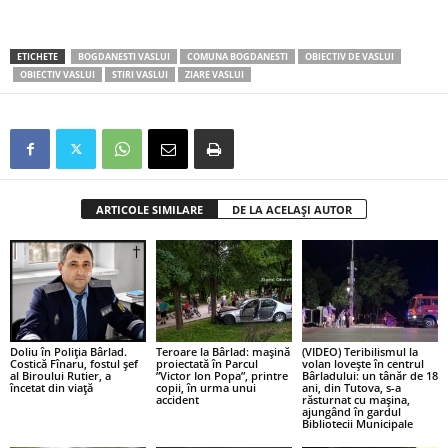
ETICHETE
BOGDANESTI VASLUI
COMUNA BOGDANESTI
OBIECTIV DE VASLUI
OBIECTIV VASLUI
STIRI VASLUI
ZIARE VASLUI
ARTICOLE SIMILARE
DE LA ACELAȘI AUTOR
Doliu în Poliția Bârlad.
Teroare la Bârlad: mașină
(VIDEO) Teribilismul la
Costică Fînaru, fostul șef
proiectată în Parcul
volan lovește în centrul
al Biroului Rutier, a
”Victor Ion Popa”, printre
Bârladului: un tânăr de 18
încetat din viață
copii, în urma unui
ani, din Tutova, s-a
accident
răsturnat cu mașina,
ajungând în gardul
Bibliotecii Municipale