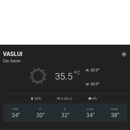
VASLUI
Cer Senin
°
35.5
°
C
35.5
°
35.5
38%
4.4m/s
4%
VIN
S
D
LUN
MAR
34
°
30
°
32
°
34
°
38
°