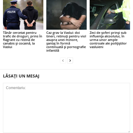
Tânăr cercetat pentru
Caz grav la Vaslui: doi
Zeci de șoferi prinși sub
trafic de droguri, prins în
tineri, retinuți pentru viol
influența alcoolului, în
flagrant cu rezină de
asupra unei minore,
urma unor ample
canabis și cocaină, la
șantaj în formă
controale ale polițiștilor
Vaslui
continuată și pornografie
vasluieni
infantilă
LĂSAȚI UN MESAJ