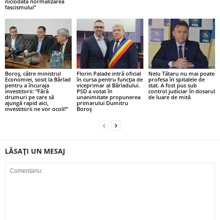
niciodată normalizarea
fascismului”
Boroș, către ministrul
Florin Palade intră oficial
Nelu Tătaru nu mai poate
Economiei, sosit la Bârlad
în cursa pentru funcția de
profesa în spitalele de
pentru a încuraja
viceprimar al Bârladului.
stat. A fost pus sub
investitorii: ”Fără
PSD a votat în
control judiciar în dosarul
drumuri pe care să
unanimitate propunerea
de luare de mită
ajungă rapid aici,
primarului Dumitru
investitorii ne vor ocoli!”
Boroș
LĂSAȚI UN MESAJ