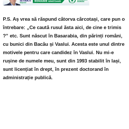
P.S. Aș vrea să răspund câtorva cârcotași, care pun o
întrebare: „Ce caută rusul ăsta aici, de cine e trimis
?” etc. Sunt născut în Basarabia, din părinți români,
cu bunici din Bacău și Vaslui. Acesta este unul dintre
motivele pentru care candidez în Vaslui. Nu mi-e
rușine de numele meu, sunt din 1993 stabilit în Iași,
sunt licențiat în drept, în prezent doctorand în
administrație publică.