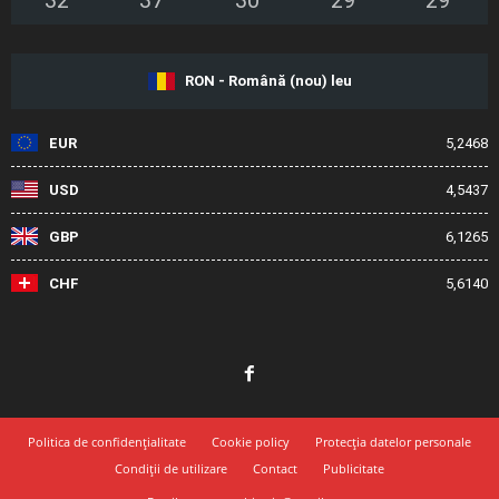
32
°
37
°
30
°
29
°
29
°
RON - Română (nou) leu
EUR
5,2468
USD
4,5437
GBP
6,1265
CHF
5,6140
Politica de confidențialitate
Cookie policy
Protecția datelor personale
Condiții de utilizare
Contact
Publicitate