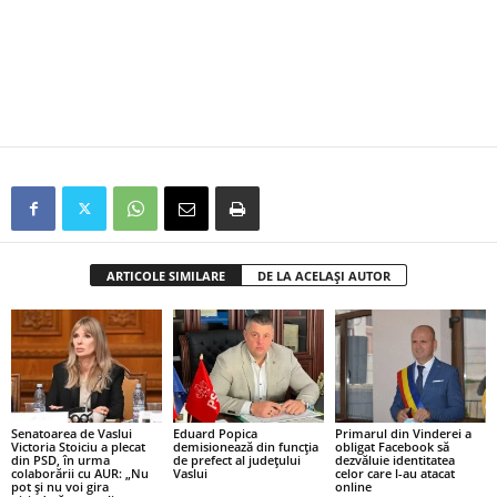
ARTICOLE SIMILARE
DE LA ACELAȘI AUTOR
Senatoarea de Vaslui
Eduard Popica
Primarul din Vinderei a
Victoria Stoiciu a plecat
demisionează din funcția
obligat Facebook să
din PSD, în urma
de prefect al județului
dezvăluie identitatea
colaborării cu AUR: „Nu
Vaslui
celor care l-au atacat
pot și nu voi gira
online