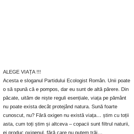
ALEGE VIAȚA !!!
Acesta e sloganul Partidului Ecologist Român. Unii poate
o să spună că e pompos, dar eu sunt de altă părere. Din
păcate, uităm de niște reguli esențiale, viața pe pământ
nu poate exista decât protejând natura. Sună foarte
cunoscut, nu? Fără oxigen nu există viața… știm cu toții
asta, cum toți știm și altceva – copacii sunt filtrul naturii,
ei produc oxigenul, fără care nu putem trăi…