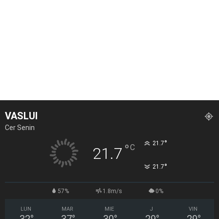
VASLUI
Cer Senin
°
21.7
°
C
21.7
°
21.7
57%
1.8m/s
0%
LUN
MAR
MIE
J
VIN