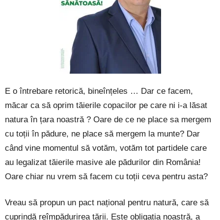
E o întrebare retorică, bineînțeles … Dar ce facem,
măcar ca să oprim tăierile copacilor pe care ni i-a lăsat
natura în țara noastră ? Oare de ce ne place sa mergem
cu toții în pădure, ne place să mergem la munte? Dar
când vine momentul să votăm, votăm tot partidele care
au legalizat tăierile masive ale pădurilor din România!
Oare chiar nu vrem să facem cu toții ceva pentru asta?
Vreau să propun un pact național pentru natură, care să
cuprindă reîmpădurirea țării. Este obligația noastră, a