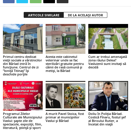
ARTICOLE SIMILARE
DE LA ACELAȘI AUTOR
Primul centru dedicat
Acesta este cabinetul
Cum ar trebui amenajată
vieții sociale a vârstnicilor
veterinar unde se fac
zona râului Delea?
din Bârlad intră în
sterilizări gratuite pentru
Vasluienii sunt invitați să
funcțiune. Centrul de zi
câinii de rasă comună și
decidă
”Ioniță Titinaș” își
metiși, la Bârlad
deschide porțile
Programul Zilelor
A murit Pavel Stoica, fost
Doliu în Poliția Bârlad.
Culturale ale Municipiului
primar al municipiilor
Costică Fînaru, fostul șef
Vaslui: șapte zile de
Vaslui și Bârlad
al Biroului Rutier, a
spectacole, expoziții, film,
încetat din viață
literatură, știință și sport