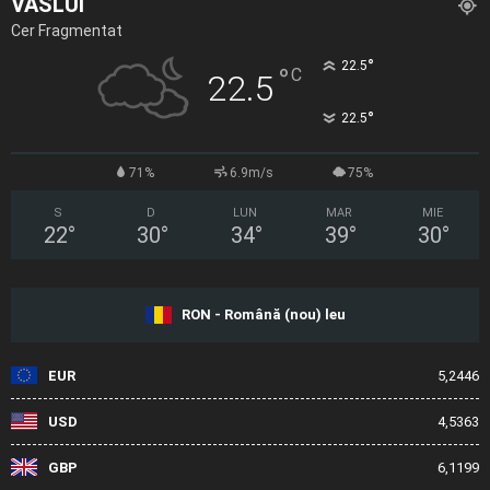
VASLUI
Cer Fragmentat
°
22.5
°
C
22.5
°
22.5
71%
6.9m/s
75%
S
D
LUN
MAR
MIE
22
°
30
°
34
°
39
°
30
°
RON - Română (nou) leu
EUR
5,2446
USD
4,5363
GBP
6,1199