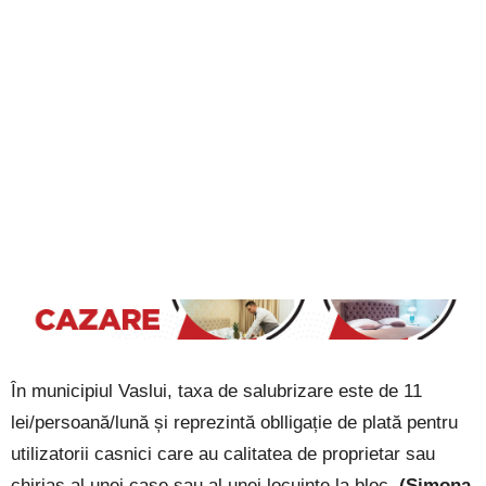
În municipiul Vaslui, taxa de salubrizare este de 11
lei/persoană/lună și reprezintă oblligație de plată pentru
utilizatorii casnici care au calitatea de proprietar sau
chiriaș al unei case sau al unei locuințe la bloc.
(Simona