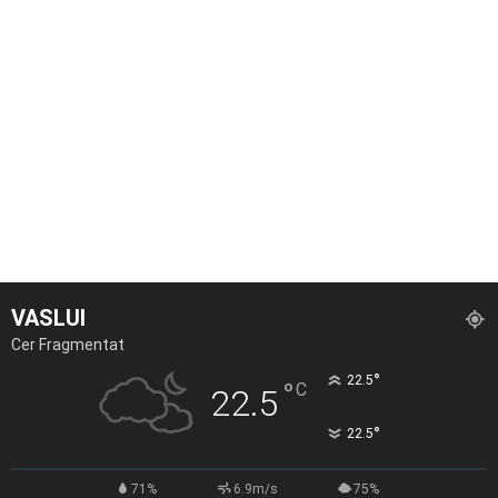
VASLUI
Cer Fragmentat
°
22.5
°
C
22.5
°
22.5
71%
6.9m/s
75%