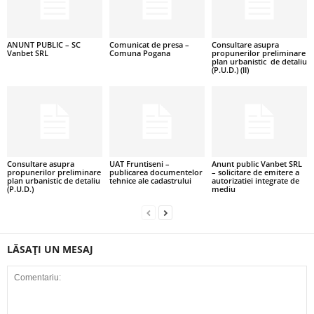
ANUNT PUBLIC – SC
Comunicat de presa –
Consultare asupra
Vanbet SRL
Comuna Pogana
propunerilor preliminare
plan urbanistic de detaliu
(P.U.D.) (II)
Consultare asupra
UAT Fruntiseni –
Anunt public Vanbet SRL
propunerilor preliminare
publicarea documentelor
– solicitare de emitere a
plan urbanistic de detaliu
tehnice ale cadastrului
autorizatiei integrate de
(P.U.D.)
mediu
LĂSAȚI UN MESAJ