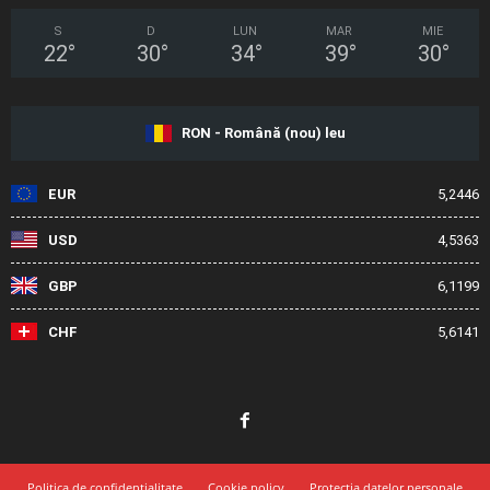
S
D
LUN
MAR
MIE
22
°
30
°
34
°
39
°
30
°
RON - Română (nou) leu
EUR
5,2446
USD
4,5363
GBP
6,1199
CHF
5,6141
Politica de confidențialitate
Cookie policy
Protecția datelor personale