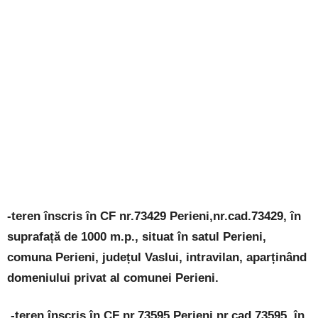
-teren înscris în CF nr.73429 Perieni,nr.cad.73429, în
suprafață de 1000 m.p., situat în satul Perieni,
comuna Perieni, județul Vaslui, intravilan, aparținând
domeniului privat al comunei Perieni.
-teren înscris în CF nr.73595 Perieni,nr.cad.73595, în