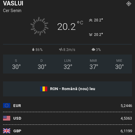
VASLUI
Cer Senin
°
20.2
°
C
20.2
°
20.2
86%
8.2m/s
3%
S
D
LUN
MAR
MIE
30
°
30
°
32
°
37
°
30
°
RON - Română (nou) leu
EUR
5,2446
USD
4,5363
GBP
6,1199