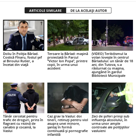
ARTICOLE SIMILARE
DE LA ACELAȘI AUTOR
Doliu în Poliția Bârlad.
Teroare la Bârlad: mașină
(VIDEO) Teribilismul la
Costică Fînaru, fostul șef
proiectată în Parcul
volan lovește în centrul
al Biroului Rutier, a
”Victor Ion Popa”, printre
Bârladului: un tânăr de 18
încetat din viață
copii, în urma unui
ani, din Tutova, s-a
accident
răsturnat cu mașina,
ajungând în gardul
Bibliotecii Municipale
Tânăr cercetat pentru
Caz grav la Vaslui: doi
Zeci de șoferi prinși sub
trafic de droguri, prins în
tineri, retinuți pentru viol
influența alcoolului, în
flagrant cu rezină de
asupra unei minore,
urma unor ample
canabis și cocaină, la
șantaj în formă
controale ale polițiștilor
Vaslui
continuată și pornografie
vasluieni
infantilă