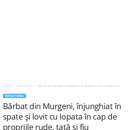
Acasă
Infracțional
Bărbat din Murgeni, înjunghiat în spate și lovit cu lopata în
cap...
INFRACȚIONAL
Bărbat din Murgeni, înjunghiat în
spate și lovit cu lopata în cap de
propriile rude, tată și fiu