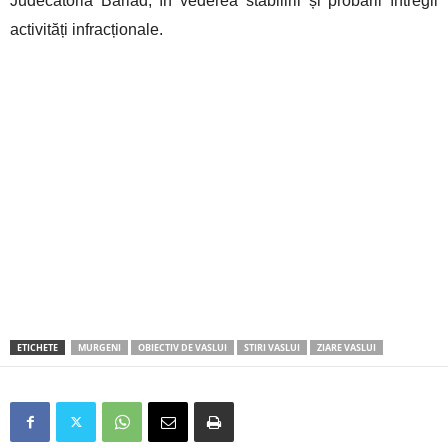
Judecătoria Bârlad, în vederea stabilirii și probării întregii
activități infracționale.
ETICHETE
MURGENI
OBIECTIV DE VASLUI
STIRI VASLUI
ZIARE VASLUI