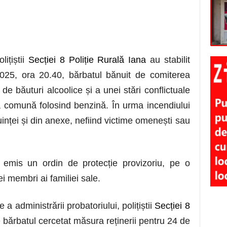
lițiștii
Secției 8 Poliție Rurală Iana
au stabilit
2025, ora 20.40, bărbatul bănuit de comiterea
 de băuturi alcoolice și a unei stări conflictuale
nța comună folosind benzină. În urma incendiului
uinței și din anexe, nefiind victime omenești sau
 emis un ordin de protecție provizoriu, pe o
ei membri ai familiei sale.
a administrării probatoriului, polițiștii
Secției 8
 bărbatul cercetat măsura reținerii pentru 24 de