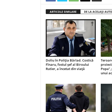
ARTICOLE SIMILARE
DE LA ACELAȘI AUT
Doliu în Poliția Bârlad. Costică
Teroar
Fînaru, fostul șef al Biroului
proiect
Rutier, a încetat din viață
Popa”, 
unui ac