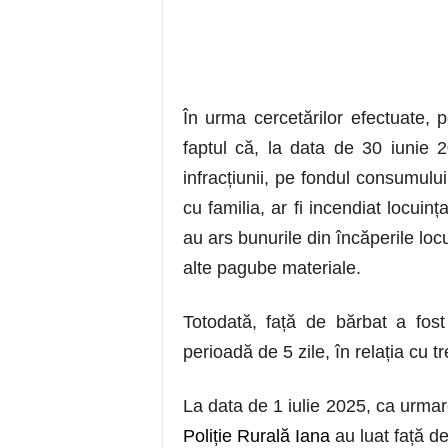
În urma cercetărilor efectuate, po
faptul că, la data de 30 iunie 
infracțiunii, pe fondul consumului
cu familia, ar fi incendiat locui
au ars bunurile din încăperile loc
alte pagube materiale.
Totodată, față de bărbat a fost
perioadă de 5 zile, în relația cu tr
La data de 1 iulie 2025, ca urmare 
Poliție Rurală Iana
au luat față de