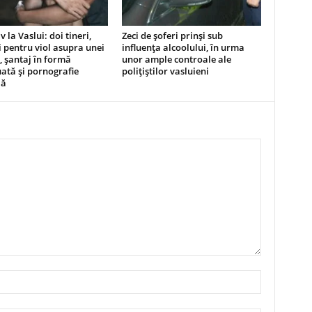
 la Vaslui: doi tineri,
Zeci de șoferi prinși sub
i pentru viol asupra unei
influența alcoolului, în urma
 șantaj în formă
unor ample controale ale
ată și pornografie
polițiștilor vasluieni
lă