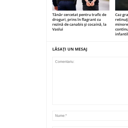
Tânăr cercetat pentru trafic de
Caz grav
droguri, prins în flagrant cu
retinuț
rezină de canabis și cocaină, la
minore,
Vaslui
continu
infanti
LĂSAȚI UN MESAJ