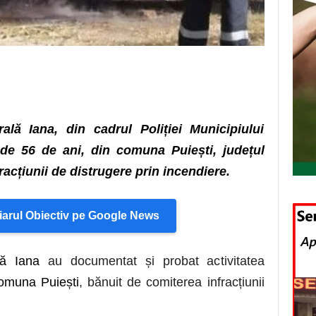
urală Iana, din cadrul Poliției Municipiului
 de 56 de ani, din comuna Puiești, județul
racțiunii de distrugere prin incendiere.
arul Obiectiv pe Google News
lă Iana
au documentat și probat activitatea
omuna Puiești
, bănuit de comiterea infracțiunii