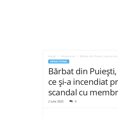
Acasă
Infracțional
Bărbat din Puiești, reținut de 
INFRACȚIONAL
Bărbat din Puiești, 
ce și-a incendiat 
scandal cu membrii
2 iulie 2025
0