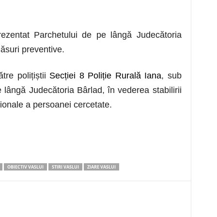
rezentat Parchetului de pe lângă Judecătoria
ăsuri preventive.
tre polițiștii
Secției 8 Poliție Rurală Iana
, sub
lângă Judecătoria Bârlad, în vederea stabilirii
racționale a persoanei cercetate.
OBIECTIV VASLUI
STIRI VASLUI
ZIARE VASLUI