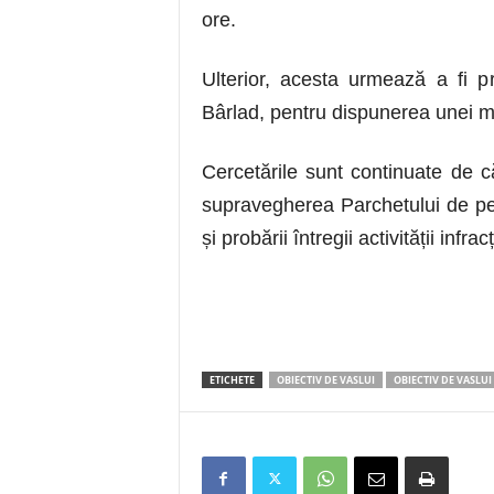
ore.
Ulterior, acesta urmează a fi p
Bârlad, pentru dispunerea unei m
Cercetările sunt continuate de că
supravegherea Parchetului de pe 
și probării întregii activității inf
ETICHETE
OBIECTIV DE VASLUI
OBIECTIV DE VASLUI