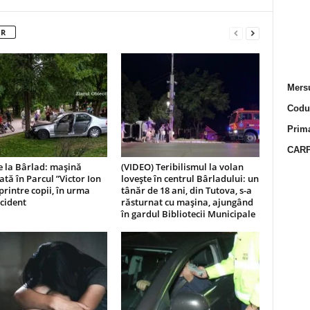
OR
Mersu
Codur
Prima
CARP
e la Bârlad: mașină
(VIDEO) Teribilismul la volan
ată în Parcul ”Victor Ion
lovește în centrul Bârladului: un
printre copii, în urma
tânăr de 18 ani, din Tutova, s-a
cident
răsturnat cu mașina, ajungând
în gardul Bibliotecii Municipale