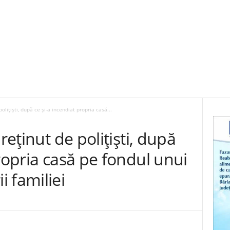
polițiști, după ce și-a incendiat propria casă...
reținut de polițiști, după
propria casă pe fondul unui
 familiei