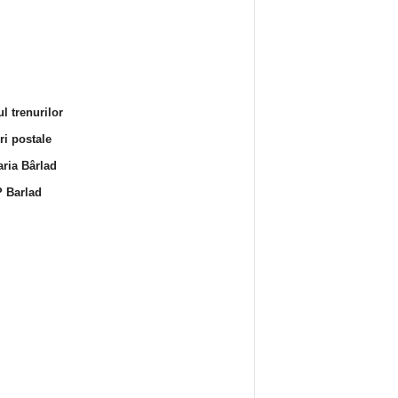
l trenurilor
i postale
ria Bârlad
 Barlad