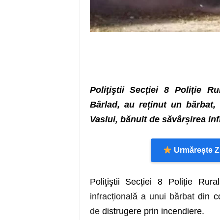
Poliţiştii Secției 8 Poliție R
Bârlad, au reținut un bărbat,
Vaslui, bănuit de săvârșirea inf
Urmărește Zi
Poliţiştii Secției 8 Poliție Rura
infracțională a unui bărbat
din c
de
distrugere prin incendiere.