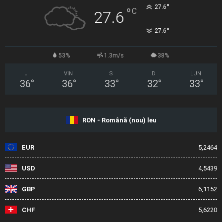
°
27.6
°
C
27.6
°
27.6
53%
1.3m/s
38%
J
VIN
S
D
LUN
36
°
36
°
33
°
32
°
33
°
RON - Română (nou) leu
EUR
5,2464
USD
4,5439
GBP
6,1152
CHF
5,6220