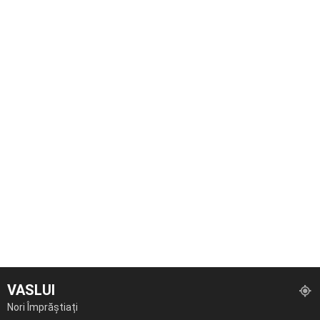
VASLUI
Nori Împrăștiați