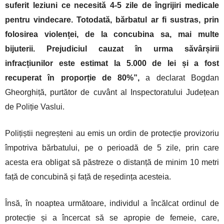
suferit leziuni ce necesită 4-5 zile de îngrijiri medicale
pentru vindecare. Totodată, bărbatul ar fi sustras, prin
folosirea violenței, de la concubina sa, mai multe
bijuterii. Prejudiciul cauzat în urma săvârșirii
infracțiunilor este estimat la 5.000 de lei și a fost
recuperat în proporție de 80%”,
a declarat Bogdan
Gheorghiță, purtător de cuvânt al Inspectoratului Județean
de Poliție Vaslui.
Polițiștii negreșteni au emis un ordin de protecție provizoriu
împotriva bărbatului, pe o perioadă de 5 zile, prin care
acesta era obligat să păstreze o distanță de minim 10 metri
față de concubină și față de reședința acesteia.
Însă, în noaptea următoare, individul a încălcat ordinul de
protecție și a încercat să se apropie de femeie, care,