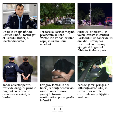
Doliu în Poliția Bârlad.
Teroare la Bârlad: mașină
(VIDEO) Teribilismul la
Costică Fînaru, fostul șef
proiectată în Parcul
volan lovește în centrul
al Biroului Rutier, a
”Victor Ion Popa”, printre
Bârladului: un tânăr de 18
încetat din viață
copii, în urma unui
ani, din Tutova, s-a
accident
răsturnat cu mașina,
ajungând în gardul
Bibliotecii Municipale
Tânăr cercetat pentru
Caz grav la Vaslui: doi
Zeci de șoferi prinși sub
trafic de droguri, prins în
tineri, retinuți pentru viol
influența alcoolului, în
flagrant cu rezină de
asupra unei minore,
urma unor ample
canabis și cocaină, la
șantaj în formă
controale ale polițiștilor
Vaslui
continuată și pornografie
vasluieni
infantilă