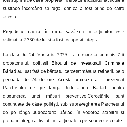
fost suprins de către proprietar, bărbatul a abandonat sculele
sustrase încercând să fugă, dar că a fost prins de către
acesta.
Prejudiciul cauzat în urma săvârșirii infracțiunilor este
estimat la 2.330 de lei și a fost recuperat integral.
La data de 24 februarie 2025, ca urmare a administrării
probatoriului, polițiștii
Biroului de Investigatii Criminale
Bârlad
au luat față de bărbatul cercetat măsura reținerii, pe o
perioadă de 24 de ore. Acesta urmează a fi prezentat
Parchetului de pe lângă Judecătoria
Bârlad
, pentru
dispunerea unei măsuri preventive.Cercetările sunt
continuate de către polițiști, sub supravegherea Parchetului
de pe lângă Judecătoria
Bârlad
, în vederea stabilirii și
probării întregii activității infracționale a persoanei cercetate.