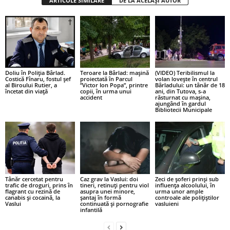
ARTICOLE SIMILARE
DE LA ACELAȘI AUTOR
Doliu în Poliția Bârlad.
Teroare la Bârlad: mașină
(VIDEO) Teribilismul la
Costică Fînaru, fostul șef
proiectată în Parcul
volan lovește în centrul
al Biroului Rutier, a
”Victor Ion Popa”, printre
Bârladului: un tânăr de 18
încetat din viață
copii, în urma unui
ani, din Tutova, s-a
accident
răsturnat cu mașina,
ajungând în gardul
Bibliotecii Municipale
Tânăr cercetat pentru
Caz grav la Vaslui: doi
Zeci de șoferi prinși sub
trafic de droguri, prins în
tineri, retinuți pentru viol
influența alcoolului, în
flagrant cu rezină de
asupra unei minore,
urma unor ample
canabis și cocaină, la
șantaj în formă
controale ale polițiștilor
Vaslui
continuată și pornografie
vasluieni
infantilă