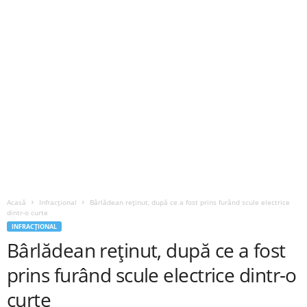
Acasă
Infracțional
Bârlădean reținut, după ce a fost prins furând scule electrice
dintr-o curte
INFRACȚIONAL
Bârlădean reținut, după ce a fost
prins furând scule electrice dintr-o
curte