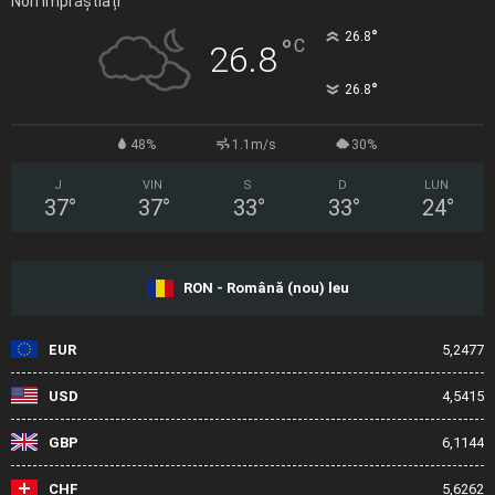
Nori Împrăștiați
°
26.8
°
C
26.8
°
26.8
48%
1.1m/s
30%
J
VIN
S
D
LUN
37
°
37
°
33
°
33
°
24
°
RON - Română (nou) leu
EUR
5,2477
USD
4,5415
GBP
6,1144
CHF
5,6262