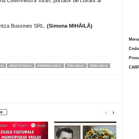
na Clitemnestra Tofan, purtător de cuvânt al
Hentza Bussines SRL.
(Simona MIHĂILĂ)
Mersu
Codur
Prima
LUI
OBIECTIV VASLUI
PRIMARIA VASLUI
STIRI VASLUI
ZIARE VASLUI
CARP
OR