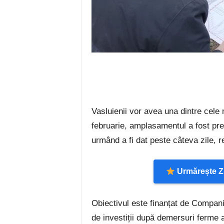
Vasluienii vor avea una dintre cele
februarie, amplasamentul a fost pred
urmând a fi dat peste câteva zile, r
Urmărește Zi
Obiectivul este finanțat de Compania 
de investiții după demersuri ferme a