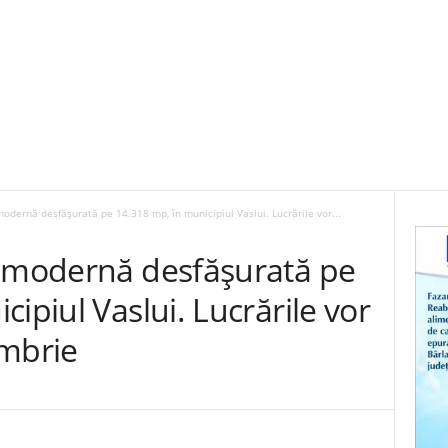
odernă desfășurată pe 14.318 mp, în municipiul Vaslui. Lucrările vor...
ramodernă desfășurată pe
ipiul Vaslui. Lucrările vor
embrie