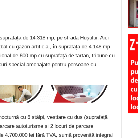
suprafață de 14.318 mp, pe strada Hușului. Aici
tbal cu gazon artificial, în suprafață de 4.148 mp
țional de 800 mp cu suprafață de tartan, tribune cu
ocuri special amenajate pentru persoane cu
 nocturnă cu 6 stâlpi, vestiare cu duș (suprafață
parcare autoturisme și 2 locuri de parcare
de 4.700.000 lei fără TVA, sumă provenită integral