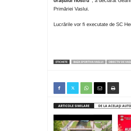
orașului nostru”
, a declarat Geani
Primăriei Vaslui.
Lucrările vor fi executate de SC 
ETICHETE
BAZA SPORTIVA VASLUI
OBIECTIV DE VAS
ARTICOLE SIMILARE
DE LA ACELAȘI AUT