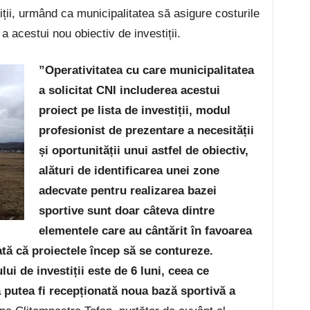
ții, urmând ca municipalitatea să asigure costurile
 a acestui nou obiectiv de investiții.
”Operativitatea cu care municipalitatea
a solicitat CNI includerea acestui
proiect pe lista de investiții, modul
profesionist de prezentare a necesității
și oportunității unui astfel de obiectiv,
alături de identificarea unei zone
adecvate pentru realizarea bazei
sportive sunt doar câteva dintre
elementele care au cântărit în favoarea
ată că proiectele încep să se contureze.
ui de investiții este de 6 luni, ceea ce
 putea fi recepționată noua bază sportivă a