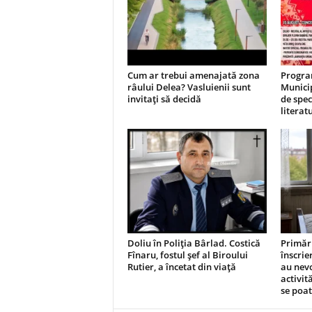
Cum ar trebui amenajată zona
Program
râului Delea? Vasluienii sunt
Municip
invitați să decidă
de spect
literatu
Doliu în Poliția Bârlad. Costică
Primăr
Fînaru, fostul șef al Biroului
înscrie
Rutier, a încetat din viață
au nevo
activită
se poat