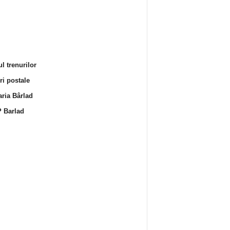
l trenurilor
i postale
ria Bârlad
 Barlad