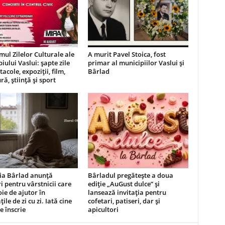
ul Zilelor Culturale ale
A murit Pavel Stoica, fost
iului Vaslui: șapte zile
primar al municipiilor Vaslui și
acole, expoziții, film,
Bârlad
ră, știință și sport
ia Bârlad anunță
Bârladul pregătește a doua
ri pentru vârstnicii care
ediție „AuGust dulce” și
ie de ajutor în
lansează invitația pentru
țile de zi cu zi. Iată cine
cofetari, patiseri, dar și
e înscrie
apicultori