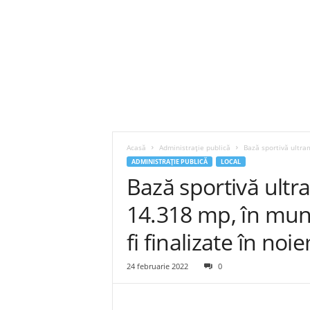
Acasă
Administrație publică
Bază sportivă ultram
ADMINISTRAȚIE PUBLICĂ
LOCAL
Bază sportivă ult
14.318 mp, în munic
fi finalizate în noi
24 februarie 2022
0