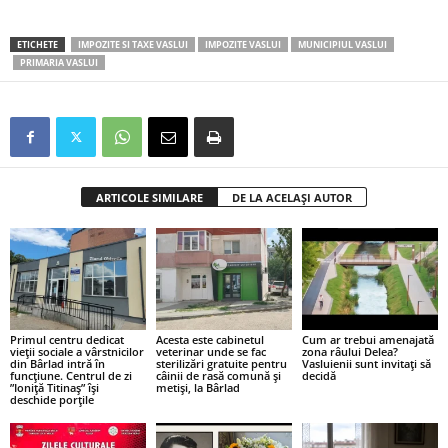
ETICHETE
IMPOZITE SI TAXE VASLUI
IMPOZITE VASLUI
MUNICIPIUL VASLUI
PRIMARIA VASLUI
ARTICOLE SIMILARE
DE LA ACELAȘI AUTOR
Primul centru dedicat
Acesta este cabinetul
Cum ar trebui amenajată
vieții sociale a vârstnicilor
veterinar unde se fac
zona râului Delea?
din Bârlad intră în
sterilizări gratuite pentru
Vasluienii sunt invitați să
funcțiune. Centrul de zi
câinii de rasă comună și
decidă
”Ioniță Titinaș” își
metiși, la Bârlad
deschide porțile