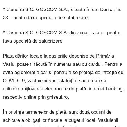
* Casieria S.C. GOSCOM S.A., situată în str. Donici, nr.
23 – pentru taxa specială de salubrizare;
* Casieria S.C. GOSCOM S.A. din zona Traian – pentru
taxa specială de salubrizare
Plata dărilor locale la casieriile deschise de Primăria
Vaslui poate fi făcută în numerar sau cu cardul. Pentru a
evita aglomerația dar și pentru a se proteja de infecția cu
COVID-19, vasluienii sunt sfătuiți de autorități să
utilizeze mijloacele electronice de plată: internet banking,
respectiv online prin ghiseul.ro.
În privința termenelor de plată, sunt două opțiuni de
achitare a obligațiilor fiscale la bugetul local. Vasluienii