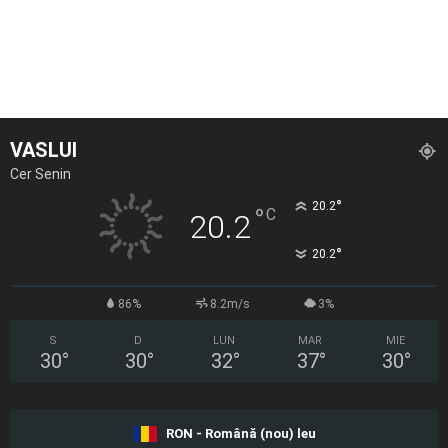
VASLUI
Cer Senin
°
20.2
°
C
20.2
°
20.2
86%
8.2m/s
3%
S
D
LUN
MAR
MIE
30
°
30
°
32
°
37
°
30
°
RON - Română (nou) leu