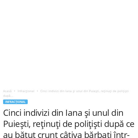
Acasă
Infracțional
Cinci indivizi din Iana și unul din Puiești, reținuți de polițiști
după...
INFRACȚIONAL
Cinci indivizi din Iana și unul din
Puiești, reținuți de polițiști după ce
au bătut crunt câțiva bărbați într-