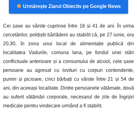
Urmărește Ziarul Obiectiv pe Google News
Cei șase au vârste cuprinse între 16 și 41 de ani. În urma
cercetărilor, polițiștii bârlădeni au stabilit că, pe 27 iunie, ora
20.30, în zona unui local de alimentație publică din
localitatea Vadurile, comuna Iana, pe fondul unei stări
conflictuale anterioare și a consumului de alcool, cele șase
persoane au agresat cu lovituri cu corpuri contondente,
pumni și picioare, cinci bărbați cu vârste între 21 și 54 de
ani, din aceeași localitate. Dintre persoanele vătămate, două
au suferit vătămări corporale, necesarul de zile de îngrijiri
medicale pentru vindecare urmând a fi stabilit.