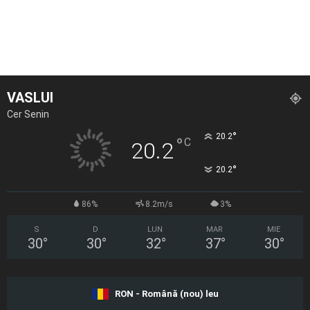
VASLUI
Cer Senin
°
20.2
°
C
20.2
°
20.2
86%
8.2m/s
3%
S
D
LUN
MAR
MIE
30
°
30
°
32
°
37
°
30
°
RON - Română (nou) leu