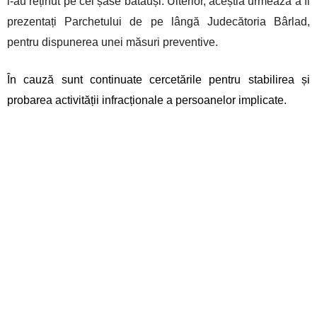
i-au reținut pe cei șase bătăuși. Ulterior, aceștia urmează a fi
prezentați Parchetului de pe lângă Judecătoria Bârlad,
pentru dispunerea unei măsuri preventive.
În cauză sunt continuate cercetările pentru stabilirea și
probarea activității infracționale a persoanelor implicate.