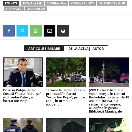
ETICHETE
BATAIE LA BAR
COMUNA IANA
COMUNA PUIESTI
OBIECTIV DE VASLUI
STIRI VASLUI
ZIARE VASLUI
ARTICOLE SIMILARE
DE LA ACELAȘI AUTOR
Doliu în Poliția Bârlad.
Teroare la Bârlad: mașină
(VIDEO) Teribilismul la
Costică Fînaru, fostul șef
proiectată în Parcul
volan lovește în centrul
al Biroului Rutier, a
”Victor Ion Popa”, printre
Bârladului: un tânăr de 18
încetat din viață
copii, în urma unui
ani, din Tutova, s-a
accident
răsturnat cu mașina,
ajungând în gardul
Bibliotecii Municipale