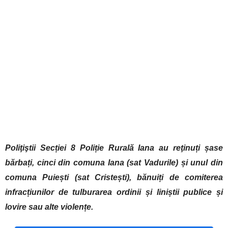
Poliţiştii Secției 8 Poliție Rurală Iana au reţinuți șase
bărbați, cinci din comuna Iana
(sat Vadurile)
și unul din
comuna Puiești
(sat Cristești)
, bănuiți de comiterea
infracțiunilor de tulburarea ordinii și liniștii publice și
lovire sau alte violențe.