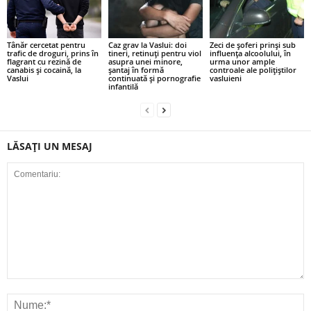
Tânăr cercetat pentru
Caz grav la Vaslui: doi
Zeci de șoferi prinși sub
trafic de droguri, prins în
tineri, retinuți pentru viol
influența alcoolului, în
flagrant cu rezină de
asupra unei minore,
urma unor ample
canabis și cocaină, la
șantaj în formă
controale ale polițiștilor
Vaslui
continuată și pornografie
vasluieni
infantilă
LĂSAȚI UN MESAJ