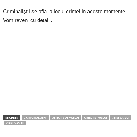
Criminaliștii se afla la locul crimei in aceste momente.
Vom reveni cu detalii.
ETICHETE
CRIMA MURGENI
OBIECTIV DE VASLUI
OBIECTIV VASLUI
STIRI VASLUI
ZIARE VASLUI