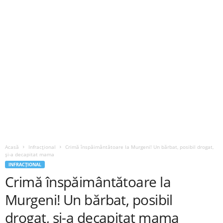
Acasă
Infracțional
Crimă înspăimântătoare la Murgeni! Un bărbat, posibil drogat,
și-a decapitat mama
INFRACȚIONAL
Crimă înspăimântătoare la
Murgeni! Un bărbat, posibil
drogat, și-a decapitat mama