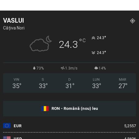
VASLUI
Câțiva Nori
°
24.3
°
C
24.3
°
24.3
73%
1.3m/s
14%
VIN
S
D
LUN
MAR
35
°
33
°
31
°
33
°
27
°
RON - Română (nou) leu
EUR
5,2557
USD
4,5606