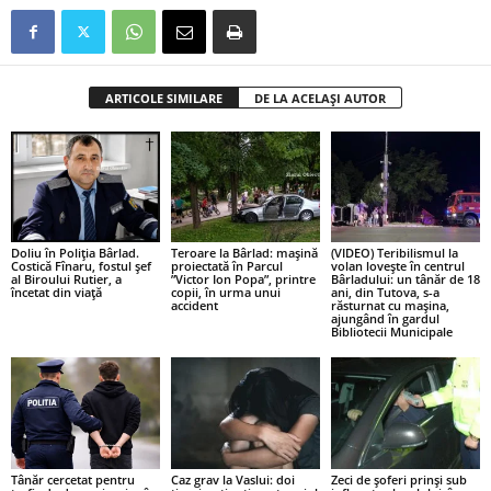
ARTICOLE SIMILARE
DE LA ACELAȘI AUTOR
Doliu în Poliția Bârlad.
Teroare la Bârlad: mașină
(VIDEO) Teribilismul la
Costică Fînaru, fostul șef
proiectată în Parcul
volan lovește în centrul
al Biroului Rutier, a
”Victor Ion Popa”, printre
Bârladului: un tânăr de 18
încetat din viață
copii, în urma unui
ani, din Tutova, s-a
accident
răsturnat cu mașina,
ajungând în gardul
Bibliotecii Municipale
Tânăr cercetat pentru
Caz grav la Vaslui: doi
Zeci de șoferi prinși sub