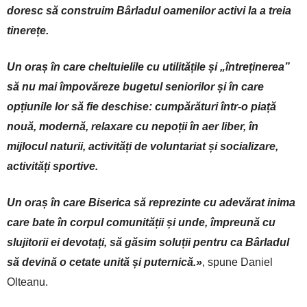
doresc să construim Bârladul oamenilor activi la a treia
tinerețe.
Un oraș în care cheltuielile cu utilitățile și „întreținerea”
să nu mai împovăreze bugetul seniorilor și în care
opțiunile lor să fie deschise: cumpărături într-o piață
nouă, modernă, relaxare cu nepoții în aer liber, în
mijlocul naturii, activități de voluntariat și socializare,
activități sportive.
Un oraș în care Biserica să reprezinte cu adevărat inima
care bate în corpul comunității și unde, împreună cu
slujitorii ei devotați, să găsim soluții pentru ca Bârladul
să devină o cetate unită și puternică.»
, spune Daniel
Olteanu.