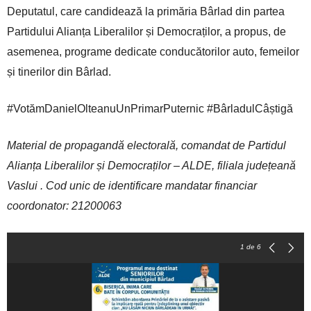
Deputatul, care candidează la primăria Bârlad din partea
Partidului Alianța Liberalilor și Democraților, a propus, de
asemenea, programe dedicate conducătorilor auto, femeilor
și tinerilor din Bârlad.
#VotămDanielOlteanuUnPrimarPuternic #BârladulCâștigă
Material de propagandă electorală, comandat de Partidul
Alianța Liberalilor și Democraților – ALDE, filiala județeană
Vaslui . Cod unic de identificare mandatar financiar
coordonator: 21200063
1
de 6