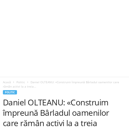
Acasă
Politic
Daniel OLTEANU: «Construim împreună Bârladul oamenilor care
rămân activi la a treia...
POLITIC
Daniel OLTEANU: «Construim
împreună Bârladul oamenilor
care rămân activi la a treia