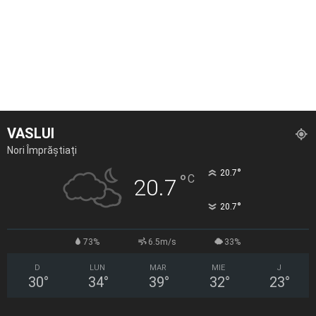
VASLUI
Nori Împrăștiați
°
20.7
°
C
20.7
°
20.7
73%
6.5m/s
33%
D
LUN
MAR
MIE
J
30
°
34
°
39
°
32
°
23
°