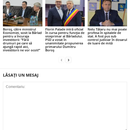
Boroș, către ministrul
Florin Palade intră oficial
Nelu Tătaru nu mai poate
Economiei, sosit la Bârlad
în cursa pentru funcția de
profesa în spitalele de
pentru a încuraja
viceprimar al Bârladului.
stat. A fost pus sub
investitorii: ”Fără
PSD a votat în
control judiciar în dosarul
drumuri pe care să
unanimitate propunerea
de luare de mită
ajungă rapid aici,
primarului Dumitru
investitorii ne vor ocoli!”
Boroș
LĂSAȚI UN MESAJ