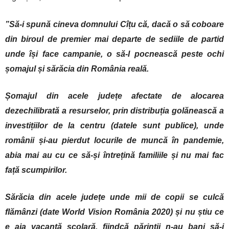
”Să-i spună cineva domnului Cîțu că, dacă o să coboare
din biroul de premier mai departe de sediile de partid
unde își face campanie, o să-l pocnească peste ochi
șomajul și sărăcia din România reală.
Șomajul din acele județe afectate de alocarea
dezechilibrată a resurselor, prin distribuția golănească a
investițiilor de la centru (datele sunt publice), unde
românii și-au pierdut locurile de muncă în pandemie,
abia mai au cu ce să-și întrețină familiile și nu mai fac
față scumpirilor.
Sărăcia din acele județe unde mii de copii se culcă
flămânzi (date World Vision România 2020) și nu știu ce
e aia vacanță școlară, fiindcă părinții n-au bani să-i