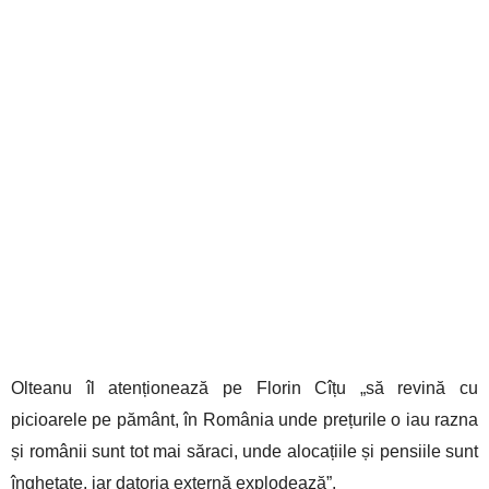
Olteanu îl atenționează pe Florin Cîțu „să revină cu
picioarele pe pământ, în România unde prețurile o iau razna
și românii sunt tot mai săraci, unde alocațiile și pensiile sunt
înghețate, iar datoria externă explodează”.