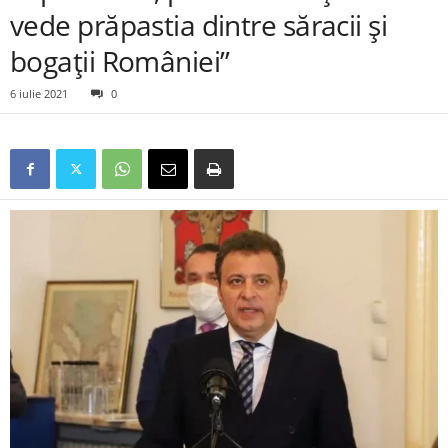
vede prăpastia dintre săracii și
bogații României”
6 iulie 2021
0