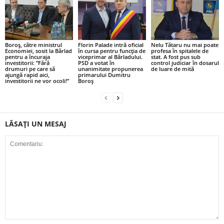
Boroș, către ministrul
Florin Palade intră oficial
Nelu Tătaru nu mai poate
Economiei, sosit la Bârlad
în cursa pentru funcția de
profesa în spitalele de
pentru a încuraja
viceprimar al Bârladului.
stat. A fost pus sub
investitorii: ”Fără
PSD a votat în
control judiciar în dosarul
drumuri pe care să
unanimitate propunerea
de luare de mită
ajungă rapid aici,
primarului Dumitru
investitorii ne vor ocoli!”
Boroș
LĂSAȚI UN MESAJ