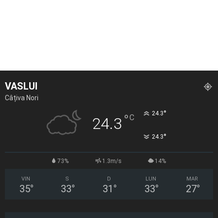
VASLUI
Câțiva Nori
°
24.3
°
C
24.3
°
24.3
73%
1.3m/s
14%
VIN
S
D
LUN
MAR
35
°
33
°
31
°
33
°
27
°