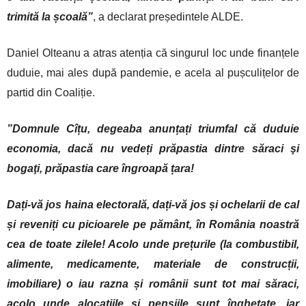
trimită la școală”
, a declarat președintele ALDE.
Daniel Olteanu a atras atenția că singurul loc unde finanțele
duduie, mai ales după pandemie, e acela al pușculițelor de
partid din Coaliție.
”Domnule Cîțu, degeaba anunțați triumfal că duduie
economia, dacă nu vedeți prăpastia dintre săraci şi
bogaţi, prăpastia care îngroapă țara!
Dați-vă jos haina electorală, dați-vă jos și ochelarii de cal
și reveniți cu picioarele pe pământ, în România noastră
cea de toate zilele! Acolo unde prețurile (la combustibil,
alimente, medicamente, materiale de construcții,
imobiliare) o iau razna și românii sunt tot mai săraci,
acolo unde alocațiile și pensiile sunt înghețate, iar