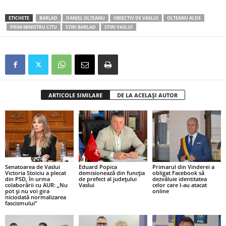
ETICHETE
BARLAD
DANIEL OLTEANU
OBIECTIV DE VASLUI
OLTEANU ALDE
PRIM-MINISTRU CITU
STIRI BARLAD
STIRI VASLUI
ARTICOLE SIMILARE
DE LA ACELAȘI AUTOR
Senatoarea de Vaslui
Eduard Popica
Primarul din Vinderei a
Victoria Stoiciu a plecat
demisionează din funcția
obligat Facebook să
din PSD, în urma
de prefect al județului
dezvăluie identitatea
colaborării cu AUR: „Nu
Vaslui
celor care l-au atacat
pot și nu voi gira
online
niciodată normalizarea
fascismului”