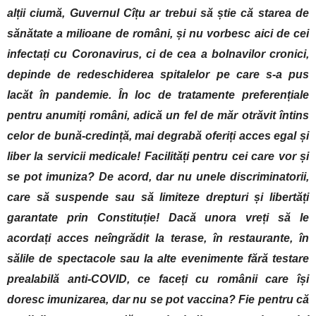
alții ciumă, Guvernul Cîțu ar trebui să știe că starea de
sănătate a milioane de români, și nu vorbesc aici de cei
infectați cu Coronavirus, ci de cea a bolnavilor cronici,
depinde de redeschiderea spitalelor pe care s-a pus
lacăt în pandemie. În loc de tratamente preferențiale
pentru anumiți români, adică un fel de măr otrăvit întins
celor de bună-credință, mai degrabă oferiți acces egal și
liber la servicii medicale! Facilități pentru cei care vor și
se pot imuniza? De acord, dar nu unele discriminatorii,
care să suspende sau să limiteze drepturi și libertăți
garantate prin Constituție! Dacă unora vreți să le
acordați acces neîngrădit la terase, în restaurante, în
sălile de spectacole sau la alte evenimente fără testare
prealabilă anti-COVID, ce faceți cu românii care își
doresc imunizarea, dar nu se pot vaccina? Fie pentru că