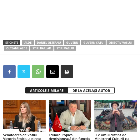
ETICHETE
ALDE
DANIEL OLTEANU
GUVERN
GUVERN CÂȚU
OBIECTIV VASLUI
OLTEANU ALDE
STIRI BARLAD
STIRI VASLUI
ARTICOLE SIMILARE
DE LA ACELAȘI AUTOR
Senatoarea de Vaslui
Eduard Popica
El e omul distins de
Victoria Stoiciu a plecat
demisionează din funcția
Ministerul Culturii cu