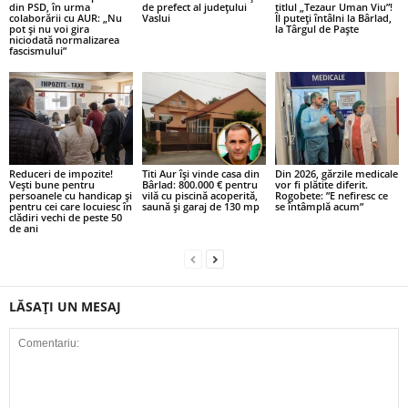
din PSD, în urma
de prefect al județului
titlul „Tezaur Uman Viu”!
colaborării cu AUR: „Nu
Vaslui
Îl puteți întâlni la Bârlad,
pot și nu voi gira
la Târgul de Paște
niciodată normalizarea
fascismului”
Reduceri de impozite!
Titi Aur își vinde casa din
Din 2026, gărzile medicale
Vești bune pentru
Bârlad: 800.000 € pentru
vor fi plătite diferit.
persoanele cu handicap și
vilă cu piscină acoperită,
Rogobete: ”E nefiresc ce
pentru cei care locuiesc în
saună și garaj de 130 mp
se întâmplă acum”
clădiri vechi de peste 50
de ani
LĂSAȚI UN MESAJ