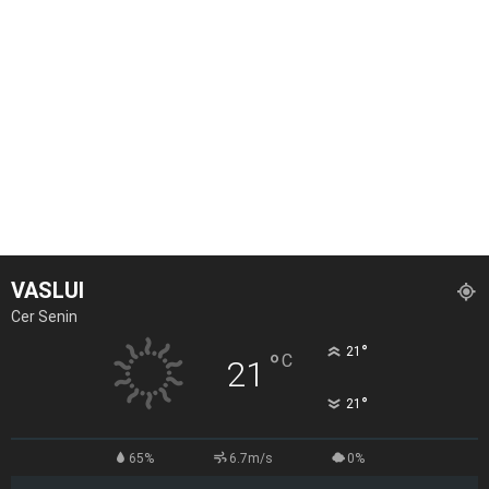
VASLUI
Cer Senin
°
21
°
C
21
°
21
65%
6.7m/s
0%