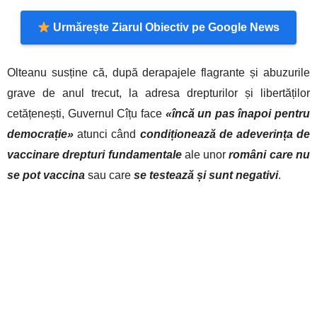
Urmărește Ziarul Obiectiv pe Google News
Olteanu susține că, după derapajele flagrante și abuzurile
grave de anul trecut, la adresa drepturilor și libertăților
cetățenești, Guvernul Cîțu face
«încă un pas înapoi pentru
democrație»
atunci când
condiționează de adeverința de
vaccinare drepturi fundamentale
ale unor
români care nu
se pot vaccina
sau care
se testează și sunt negativi
.