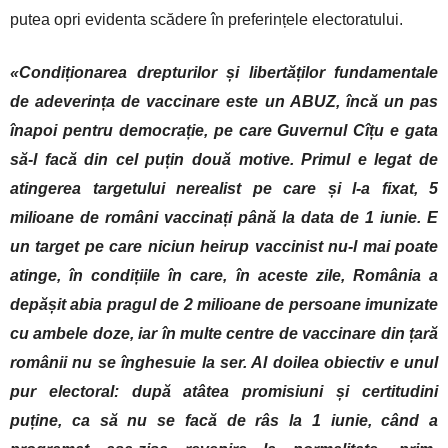
putea opri evidenta scădere în preferințele electoratului.
«Condiționarea drepturilor și libertăților fundamentale
de adeverința de vaccinare este un ABUZ, încă un pas
înapoi pentru democrație, pe care Guvernul Cîțu e gata
să-l facă din cel puțin două motive. Primul e legat de
atingerea targetului nerealist pe care și l-a fixat, 5
milioane de români vaccinați până la data de 1 iunie. E
un target pe care niciun heirup vaccinist nu-l mai poate
atinge, în condițiile în care, în aceste zile, România a
depășit abia pragul de 2 milioane de persoane imunizate
cu ambele doze, iar în multe centre de vaccinare din țară
românii nu se înghesuie la ser. Al doilea obiectiv e unul
pur electoral: după atâtea promisiuni și certitudini
puține, ca să nu se facă de râs la 1 iunie, când a