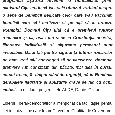
programat așa-zisa revenire la normalitate, prim-
ministrul Cîțu crede că își spală obrazul vorbind despre
o serie de beneficii dedicate celor care s-au vaccinat,
beneficii care să-i motiveze și pe alții să le urmeze
exemplul. Domnul Cîțu uită că e premierul tuturor
românilor și că, așa cum scrie în Constituția noastră,
libertatea individuală şi siguranţa persoanei sunt
inviolabile. Garantați pentru siguranța tuturor românilor
pe care vreți să-i convingeți să se vaccineze, domnule
premier? Am constatat, din păcate, mai ales în cursul
anului trecut, în timpul stării de urgență, că în România
derapajele flagrante și abuzurile grave se fac cu ochii
închiși»
, a declarat președintele ALDE, Daniel Olteanu.
Liderul liberal-democraților a menționat că facilitățile pentru
cei imunizați, pe care le are în vedere Coaliția de Guvernare,