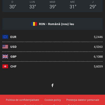
D
LUN
MAR
MIE
J
30
°
33
°
39
°
31
°
29
°
RON - Română (nou) leu
EUR
5,2446
USD
4,5363
GBP
6,1088
CHF
5,6039
Politica de confidențialitate
Cookie policy
Protecția datelor personale