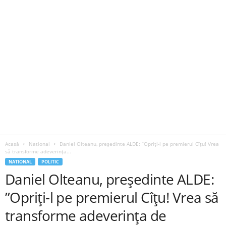
Acasă
National
Daniel Olteanu, președinte ALDE: ”Opriți-l pe premierul Cîțu! Vrea
să transforme adeverința...
NATIONAL
POLITIC
Daniel Olteanu, președinte ALDE:
”Opriți-l pe premierul Cîțu! Vrea să
transforme adeverința de