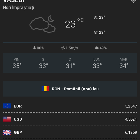
VASLUI
Nori Împrăștiați
°
23
°
C
23
°
23
80%
1.5m/s
49%
VIN
S
D
LUN
MAR
35
°
33
°
31
°
33
°
34
°
RON - Română (nou) leu
EUR
5,2547
USD
4,5621
GBP
6,1359