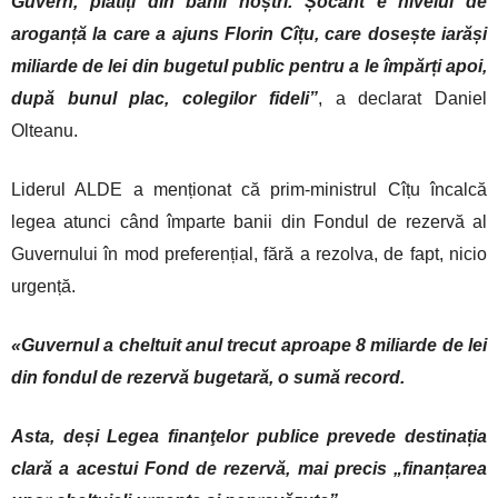
Guvern, plătiți din banii noștri. Șocant e nivelul de
aroganță la care a ajuns Florin Cîțu, care dosește iarăși
miliarde de lei din bugetul public pentru a le împărți apoi,
după bunul plac, colegilor fideli”
, a declarat Daniel
Olteanu.
Liderul ALDE a menționat că prim-ministrul Cîțu încalcă
legea atunci când împarte banii din Fondul de rezervă al
Guvernului în mod preferențial, fără a rezolva, de fapt, nicio
urgență.
«Guvernul a cheltuit anul trecut aproape 8 miliarde de lei
din fondul de rezervă bugetară, o sumă record.
Asta, deși Legea finanţelor publice prevede destinația
clară a acestui Fond de rezervă, mai precis „finanțarea