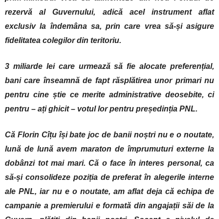
rezervă al Guvernului, adică acel instrument aflat
exclusiv la îndemâna sa, prin care vrea să-și asigure
fidelitatea colegilor din teritoriu.
3 miliarde lei care urmează să fie alocate preferențial,
bani care înseamnă de fapt răsplătirea unor primari nu
pentru cine știe ce merite administrative deosebite, ci
pentru – ați ghicit – votul lor pentru președinția PNL.
Că Florin Cîțu își bate joc de banii noștri nu e o noutate,
lună de lună avem maraton de împrumuturi externe la
dobânzi tot mai mari. Că o face în interes personal, ca
să-și consolideze poziția de preferat în alegerile interne
ale PNL, iar nu e o noutate, am aflat deja că echipa de
campanie a premierului e formată din angajații săi de la