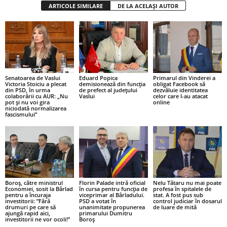
ARTICOLE SIMILARE
DE LA ACELAȘI AUTOR
Senatoarea de Vaslui
Eduard Popica
Primarul din Vinderei a
Victoria Stoiciu a plecat
demisionează din funcția
obligat Facebook să
din PSD, în urma
de prefect al județului
dezvăluie identitatea
colaborării cu AUR: „Nu
Vaslui
celor care l-au atacat
pot și nu voi gira
online
niciodată normalizarea
fascismului”
Boroș, către ministrul
Florin Palade intră oficial
Nelu Tătaru nu mai poate
Economiei, sosit la Bârlad
în cursa pentru funcția de
profesa în spitalele de
pentru a încuraja
viceprimar al Bârladului.
stat. A fost pus sub
investitorii: ”Fără
PSD a votat în
control judiciar în dosarul
drumuri pe care să
unanimitate propunerea
de luare de mită
ajungă rapid aici,
primarului Dumitru
investitorii ne vor ocoli!”
Boroș