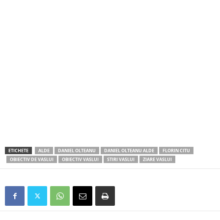
ETICHETE
ALDE
DANIEL OLTEANU
DANIEL OLTEANU ALDE
FLORIN CITU
OBIECTIV DE VASLUI
OBIECTIV VASLUI
STIRI VASLUI
ZIARE VASLUI