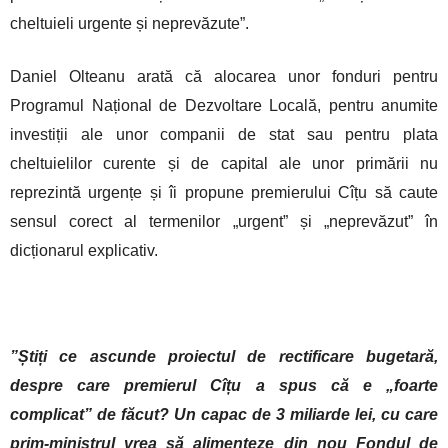
cheltuieli urgente și neprevăzute”.
Daniel Olteanu arată că alocarea unor fonduri pentru
Programul Național de Dezvoltare Locală, pentru anumite
investiții ale unor companii de stat sau pentru plata
cheltuielilor curente și de capital ale unor primării nu
reprezintă urgențe și îi propune premierului Cîțu să caute
sensul corect al termenilor „urgent” și „neprevăzut” în
dicționarul explicativ.
”Știți ce ascunde proiectul de rectificare bugetară,
despre care premierul Cîțu a spus că e „foarte
complicat” de făcut? Un capac de 3 miliarde lei, cu care
prim-ministrul vrea să alimenteze din nou Fondul de