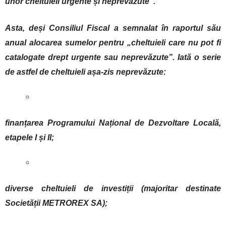
unor cheltuieli urgente și neprevăzute”.
Asta, deși Consiliul Fiscal a semnalat în raportul său
anual alocarea sumelor pentru „cheltuieli care nu pot fi
catalogate drept urgente sau neprevăzute”. Iată o serie
de astfel de cheltuieli așa-zis neprevăzute:
finanțarea Programului Național de Dezvoltare Locală,
etapele I și II;
diverse cheltuieli de investiții (majoritar destinate
Societății METROREX SA);