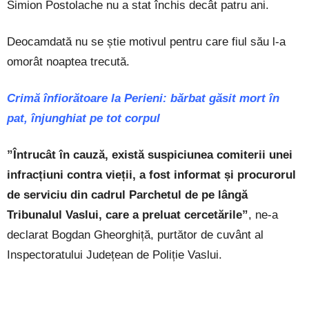
Simion Postolache nu a stat închis decât patru ani.
Deocamdată nu se știe motivul pentru care fiul său l-a
omorât noaptea trecută.
Crimă înfiorătoare la Perieni: bărbat găsit mort în
pat, înjunghiat pe tot corpul
”Întrucât în cauză, există suspiciunea comiterii unei
infracțiuni contra vieții, a fost informat și procurorul
de serviciu din cadrul Parchetul de pe lângă
Tribunalul Vaslui, care a preluat cercetările”
, ne-a
declarat Bogdan Gheorghiță, purtător de cuvânt al
Inspectoratului Județean de Poliție Vaslui.