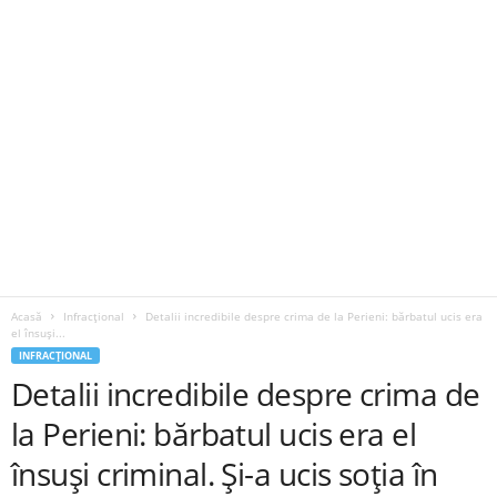
Acasă
Infracțional
Detalii incredibile despre crima de la Perieni: bărbatul ucis era
el însuși...
INFRACȚIONAL
Detalii incredibile despre crima de
la Perieni: bărbatul ucis era el
însuși criminal. Și-a ucis soția în