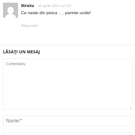
Strutu
30 aprilie 2021 La 5:24
Ce naste din pisica …. parinte ucide!
Răspundeți
LĂSAȚI UN MESAJ