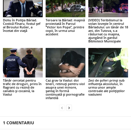
Doliu în Poliția Bârlad.
Teroare la Bârlad: mașină
(VIDEO) Teribilismul la
Costică Fînaru, fostul șef
proiectată în Parcul
volan lovește în centrul
al Biroului Rutier, a
”Victor Ion Popa”, printre
Bârladului: un tânăr de 18
încetat din viață
copii, în urma unui
ani, din Tutova, s-a
accident
răsturnat cu mașina,
ajungând în gardul
Bibliotecii Municipale
Tânăr cercetat pentru
Caz grav la Vaslui: doi
Zeci de șoferi prinși sub
trafic de droguri, prins în
tineri, retinuți pentru viol
influența alcoolului, în
flagrant cu rezină de
asupra unei minore,
urma unor ample
canabis și cocaină, la
șantaj în formă
controale ale polițiștilor
Vaslui
continuată și pornografie
vasluieni
infantilă
1 COMENTARIU