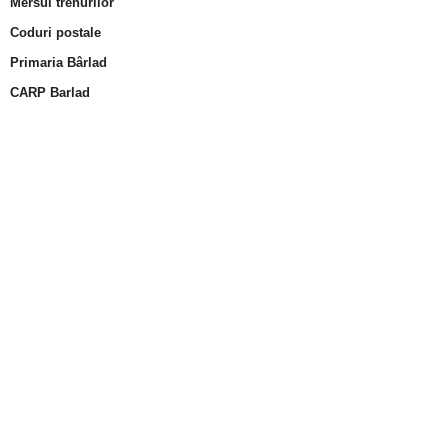
Mersul trenurilor
Coduri postale
Primaria Bârlad
CARP Barlad