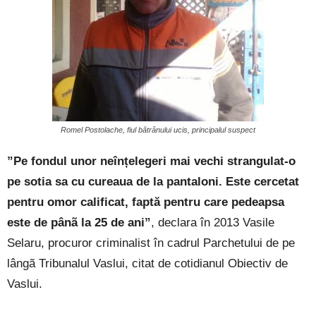
Romel Postolache, fiul bătrânului ucis, principalul suspect
”Pe fondul unor neînțelegeri mai vechi strangulat-o
pe sotia sa cu cureaua de la pantaloni. Este cercetat
pentru omor calificat, faptă pentru care pedeapsa
este de pânã la 25 de ani”
, declara în 2013 Vasile
Selaru, procuror criminalist în cadrul Parchetului de pe
lângã Tribunalul Vaslui, citat de cotidianul Obiectiv de
Vaslui.