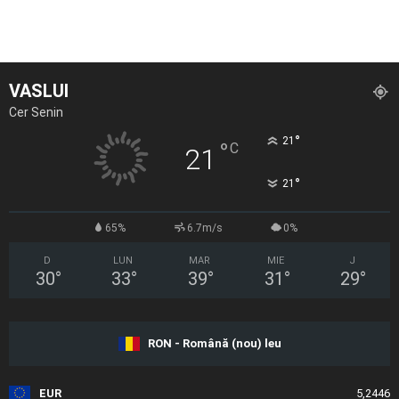
VASLUI
Cer Senin
°
21
°
C
21
°
21
65%
6.7m/s
0%
D
LUN
MAR
MIE
J
30
°
33
°
39
°
31
°
29
°
RON - Română (nou) leu
EUR
5,2446