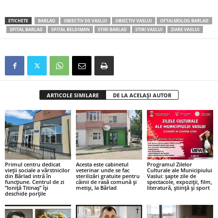
ETICHETE
BARLAD
OBIECTIV DE VASLUI
OBIECTIV VASLUI
OFTALMOLOG BARLAD
SPITAL BARLAD
SPITAL BELDIMAN
STIRI BARLAD
STIRI VASLUI
ZIARE VASLUI
ARTICOLE SIMILARE
DE LA ACELAȘI AUTOR
Primul centru dedicat
Acesta este cabinetul
Programul Zilelor
vieții sociale a vârstnicilor
veterinar unde se fac
Culturale ale Municipiului
din Bârlad intră în
sterilizări gratuite pentru
Vaslui: șapte zile de
funcțiune. Centrul de zi
câinii de rasă comună și
spectacole, expoziții, film,
”Ioniță Titinaș” își
metiși, la Bârlad
literatură, știință și sport
deschide porțile