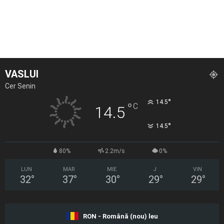
VASLUI
Cer Senin
°
14.5
°
C
14.5
°
14.5
80%
2.2m/s
0%
LUN
MAR
MIE
J
VIN
32
°
37
°
30
°
29
°
29
°
RON - Română (nou) leu