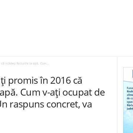
că scădeți facturile la apă. Cum...
i promis în 2016 că
a apă. Cum v-aţi ocupat de
n raspuns concret, va