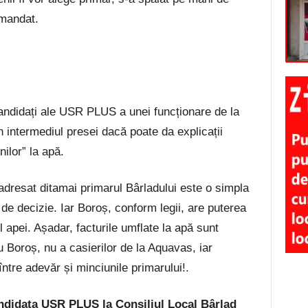
 mandat.
andidați ale USR PLUS a unei funcționare de la
 intermediul presei dacă poate da explicații
nilor” la apă.
dresat ditamai primarul Bârladului este o simpla
e de decizie. Iar Boroș, conform legii, are puterea
 apei. Așadar, facturile umflate la apă sunt
 Boroș, nu a casierilor de la Aquavas, iar
între adevăr și minciunile primarului!.
ndidata USR PLUS la Consiliul Local Bârlad