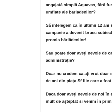
angajată simplă Aquavas, fără fun
umflate ale barladenilor?
Să intelegem ca în ultimii 12 ani 
campanie a devenit brusc subiectu
promis bârlădenilor!
Sau poate doar aveți nevoie de c
administrație?
Doar nu credem ca ați vrut doar 
de ani din piața Sf Ilie care a fos
Daca doar aveți nevoie de noi în ad
mult de aşteptat si venim în prim