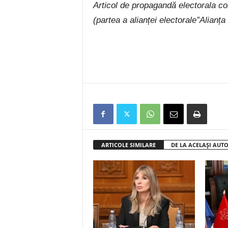
Articol de propagandă electorala c
(partea a alianței electorale”Alia
ARTICOLE SIMILARE
DE LA ACELAȘI AUT