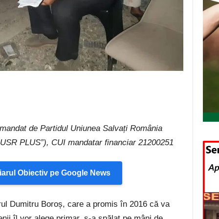
omandat de Partidul Uniunea Salvați România
nța USR PLUS”), CUI mandatar financiar 21200251
arul Obiectiv pe Google News
ul Dumitru Boroș, care a promis în 2016 că va
nii îl vor alege primar, s-a spălat pe mâni de