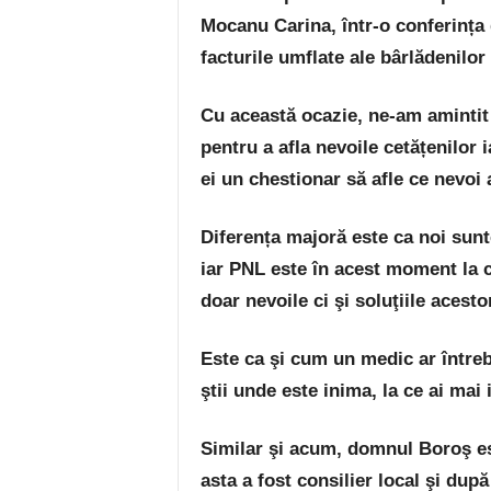
Mocanu Carina, într-o conferința d
facturile umflate ale bârlădenilor
Cu această ocazie, ne-am amintit
pentru a afla nevoile cetățenilor 
ei un chestionar să afle ce nevoi 
Diferența majoră este ca noi sunte
iar PNL este în acest moment la co
doar nevoile ci şi soluţiile acesto
Este ca şi cum un medic ar între
ştii unde este inima, la ce ai ma
Similar şi acum, domnul Boroş est
asta a fost consilier local şi dup