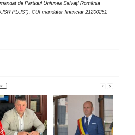
omandat de Partidul Uniunea Salvați România
nța USR PLUS”), CUI mandatar financiar 21200251
OR