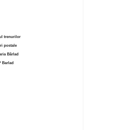
l trenurilor
i postale
ria Bârlad
 Barlad