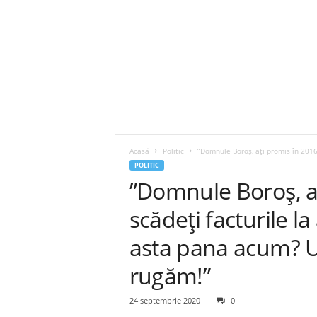
Acasă
Politic
”Domnule Boroş, ați promis în 2016 
POLITIC
”Domnule Boroş, aț
scădeți facturile l
asta pana acum? U
rugăm!”
24 septembrie 2020
0