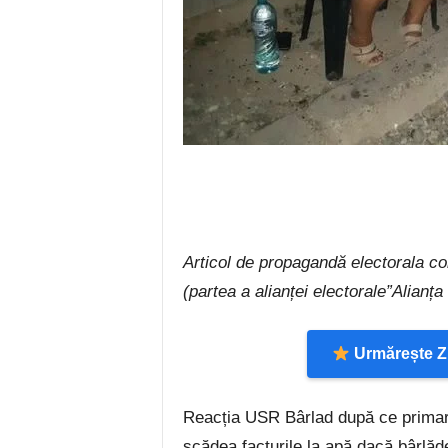
Articol de propagandă electorala c
(partea a alianței electorale”Alia
Urmărește Zi
Reacția USR Bârlad după ce primar
scădea facturile la apă dacă bârlăde