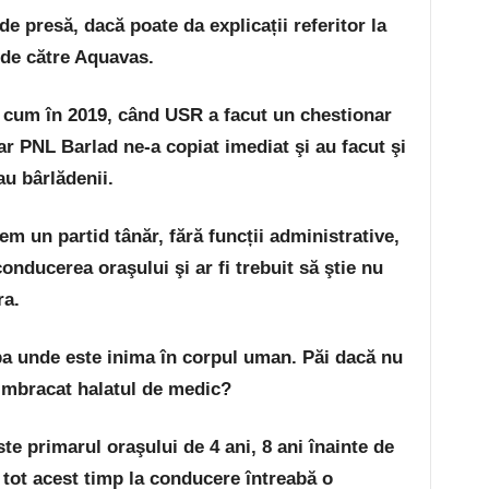
e presă, dacă poate da explicații referitor la
 de către Aquavas.
 cum în 2019, când USR a facut un chestionar
iar PNL Barlad ne-a copiat imediat şi au facut şi
au bârlădenii.
m un partid tânăr, fără funcții administrative,
nducerea oraşului şi ar fi trebuit să ştie nu
ra.
ba unde este inima în corpul uman. Păi dacă nu
i imbracat halatul de medic?
e primarul oraşului de 4 ani, 8 ani înainte de
ă tot acest timp la conducere întreabă o