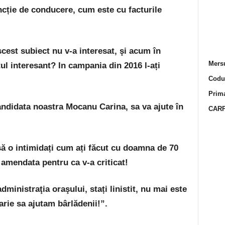
cție de conducere, cum este cu facturile
scest subiect nu v-a interesat, şi acum în
Mersu
l interesant? In campania din 2016 l-ați
Codur
Prima
andidata noastra Mocanu Carina, sa va ajute în
CARP
să o intimidați cum ați făcut cu doamna de 70
t amendata pentru ca v-a criticat!
ministraţia oraşului, stați linistit, nu mai este
arie sa ajutam bârlădenii!”.