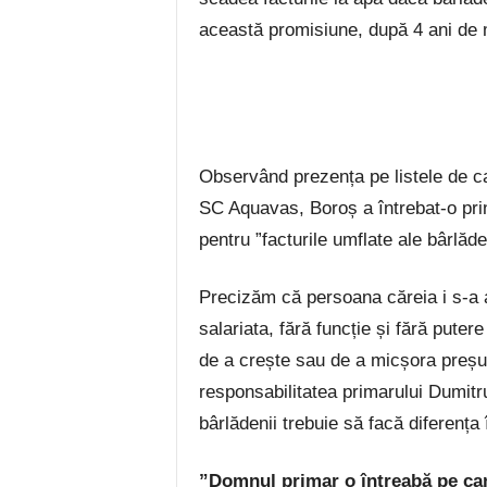
această promisiune, după 4 ani de
Observând prezența pe listele de c
SC Aquavas, Boroș a întrebat-o prin
pentru ”facturile umflate ale bârlăde
Precizăm că persoana căreia i s-a a
salariata, fără funcție și fără puter
de a crește sau de a micșora preșul
responsabilitatea primarului Dumitru
bârlădenii trebuie să facă diferența 
”Domnul primar o întreabă pe ca