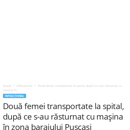
Acasă
Infracțional
Două femei transportate la spital, după ce s-au răsturnat cu
mașina în...
INFRACȚIONAL
Două femei transportate la spital,
după ce s-au răsturnat cu mașina
în zona barajului Pușcași