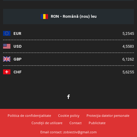
RON - Română (nou) leu
EUR
5,2545
USD
4,5583
GBP
6,1262
CHF
5,6255
Politica de confidențialitate
Cookie policy
Protecția datelor personale
Condiții de utilizare
Contact
Publicitate
Email contact: zobiectiv@gmail.com