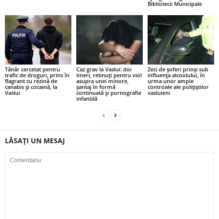
Bibliotecii Municipale
Tânăr cercetat pentru
Caz grav la Vaslui: doi
Zeci de șoferi prinși sub
trafic de droguri, prins în
tineri, retinuți pentru viol
influența alcoolului, în
flagrant cu rezină de
asupra unei minore,
urma unor ample
canabis și cocaină, la
șantaj în formă
controale ale polițiștilor
Vaslui
continuată și pornografie
vasluieni
infantilă
LĂSAȚI UN MESAJ