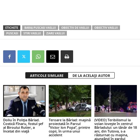
ETICHETE
BARAJ PUSCASI VASLUI
OBIECTIV DE VASLUI
OBIECTIV VASLUI
PUSCASI
STIRI VASLUI
ZIARE VASLUI
ARTICOLE SIMILARE
DE LA ACELAȘI AUTOR
Doliu în Poliția Bârlad.
Teroare la Bârlad: mașină
(VIDEO) Teribilismul la
Costică Fînaru, fostul șef
proiectată în Parcul
volan lovește în centrul
al Biroului Rutier, a
”Victor Ion Popa”, printre
Bârladului: un tânăr de 18
încetat din viață
copii, în urma unui
ani, din Tutova, s-a
accident
răsturnat cu mașina,
ajungând în gardul