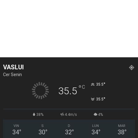
VASLUI
Cer Senin
°
35.5
°
C
35.5
°
35.5
38%
4.4m/s
4%
VIN
S
D
LUN
MAR
34
°
30
°
32
°
34
°
38
°