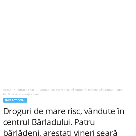
Acasă
Infracțional
Droguri de mare risc, vândute în centrul Bârladului. Patru
bârlădeni, arestați vineri...
INFRACȚIONAL
Droguri de mare risc, vândute în
centrul Bârladului. Patru
bârlădeni, arestați vineri seară