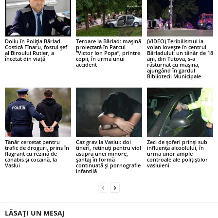
Doliu în Poliția Bârlad.
Teroare la Bârlad: mașină
(VIDEO) Teribilismul la
Costică Fînaru, fostul șef
proiectată în Parcul
volan lovește în centrul
al Biroului Rutier, a
”Victor Ion Popa”, printre
Bârladului: un tânăr de 18
încetat din viață
copii, în urma unui
ani, din Tutova, s-a
accident
răsturnat cu mașina,
ajungând în gardul
Bibliotecii Municipale
Tânăr cercetat pentru
Caz grav la Vaslui: doi
Zeci de șoferi prinși sub
trafic de droguri, prins în
tineri, retinuți pentru viol
influența alcoolului, în
flagrant cu rezină de
asupra unei minore,
urma unor ample
canabis și cocaină, la
șantaj în formă
controale ale polițiștilor
Vaslui
continuată și pornografie
vasluieni
infantilă
LĂSAȚI UN MESAJ