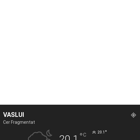
VASLUI
Cer Fragmentat
°
20.1
°
C
20.1