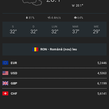
°
20.1
81%
4.4m/s
64%
S
D
LUN
MAR
MIE
32
°
32
°
32
°
37
°
29
°
RON - Română (nou) leu
EUR
5,2446
USD
4,5363
GBP
6,1199
CHF
5,6141