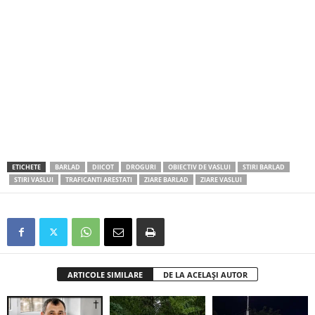
ETICHETE
BARLAD
DIICOT
DROGURI
OBIECTIV DE VASLUI
STIRI BARLAD
STIRI VASLUI
TRAFICANTI ARESTATI
ZIARE BARLAD
ZIARE VASLUI
ARTICOLE SIMILARE
DE LA ACELAȘI AUTOR