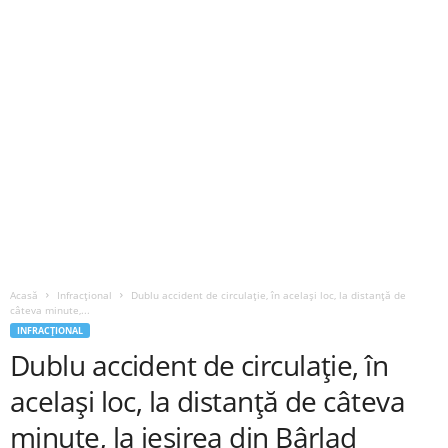
Acasă
Infracțional
Dublu accident de circulație, în același loc, la distanță de
câteva minute,...
INFRACȚIONAL
Dublu accident de circulație, în
același loc, la distanță de câteva
minute, la ieșirea din Bârlad