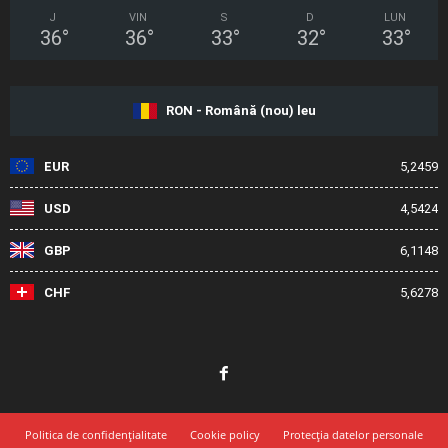
J
VIN
S
D
LUN
36
°
36
°
33
°
32
°
33
°
RON - Română (nou) leu
EUR
5,2459
USD
4,5424
GBP
6,1148
CHF
5,6278
Politica de confidențialitate
Cookie policy
Protecția datelor personale