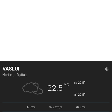
VASLUI
Nori Împrăștiați
°
22.5
°
C
22.5
°
22.5
62%
2.2m/s
37%