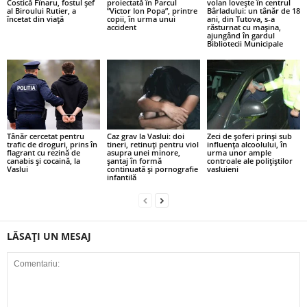
Costică Fînaru, fostul șef
proiectată în Parcul
volan lovește în centrul
al Biroului Rutier, a
”Victor Ion Popa”, printre
Bârladului: un tânăr de 18
încetat din viață
copii, în urma unui
ani, din Tutova, s-a
accident
răsturnat cu mașina,
ajungând în gardul
Bibliotecii Municipale
Tânăr cercetat pentru
Caz grav la Vaslui: doi
Zeci de șoferi prinși sub
trafic de droguri, prins în
tineri, retinuți pentru viol
influența alcoolului, în
flagrant cu rezină de
asupra unei minore,
urma unor ample
canabis și cocaină, la
șantaj în formă
controale ale polițiștilor
Vaslui
continuată și pornografie
vasluieni
infantilă
LĂSAȚI UN MESAJ