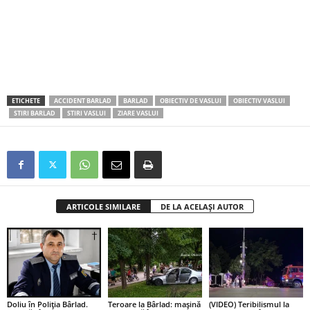
ETICHETE
ACCIDENT BARLAD
BARLAD
OBIECTIV DE VASLUI
OBIECTIV VASLUI
STIRI BARLAD
STIRI VASLUI
ZIARE VASLUI
ARTICOLE SIMILARE
DE LA ACELAȘI AUTOR
Doliu în Poliția Bârlad.
Teroare la Bârlad: mașină
(VIDEO) Teribilismul la