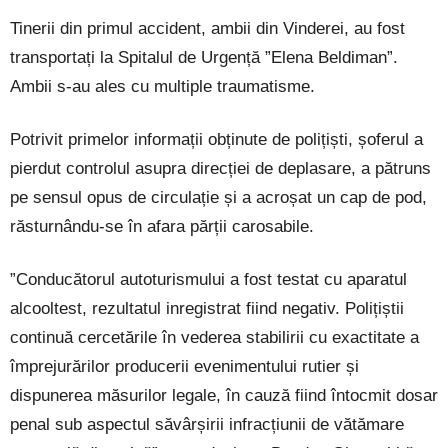
Tinerii din primul accident, ambii din Vinderei, au fost
transportați la Spitalul de Urgență ”Elena Beldiman”.
Ambii s-au ales cu multiple traumatisme.
Potrivit primelor informații obținute de polițiști, șoferul a
pierdut controlul asupra direcției de deplasare, a pătruns
pe sensul opus de circulație și a acroșat un cap de pod,
răsturnându-se în afara părții carosabile.
”Conducătorul autoturismului a fost testat cu aparatul
alcooltest, rezultatul inregistrat fiind negativ. Polițiștii
continuă cercetările în vederea stabilirii cu exactitate a
împrejurărilor producerii evenimentului rutier și
dispunerea măsurilor legale, în cauză fiind întocmit dosar
penal sub aspectul săvârșirii infracțiunii de vătămare