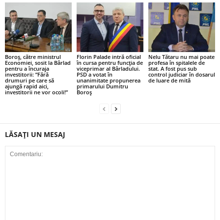
Boroș, către ministrul
Florin Palade intră oficial
Nelu Tătaru nu mai poate
Economiei, sosit la Bârlad
în cursa pentru funcția de
profesa în spitalele de
pentru a încuraja
viceprimar al Bârladului.
stat. A fost pus sub
investitorii: ”Fără
PSD a votat în
control judiciar în dosarul
drumuri pe care să
unanimitate propunerea
de luare de mită
ajungă rapid aici,
primarului Dumitru
investitorii ne vor ocoli!”
Boroș
LĂSAȚI UN MESAJ