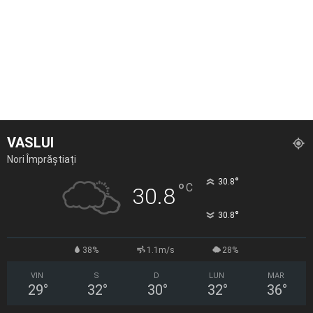
VASLUI
Nori Împrăștiați
°
30.8
°
C
30.8
°
30.8
38%
1.1m/s
28%
VIN
S
D
LUN
MAR
29
°
32
°
30
°
32
°
36
°