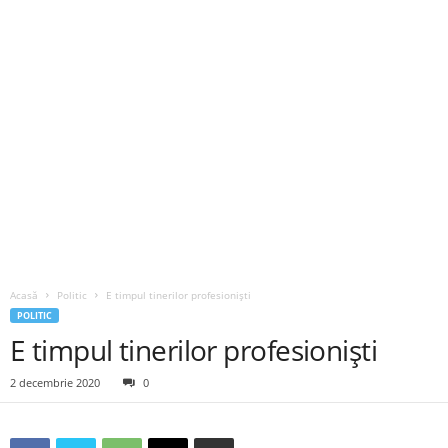
Acasă
Politic
E timpul tinerilor profesioniști
POLITIC
E timpul tinerilor profesioniști
2 decembrie 2020
0