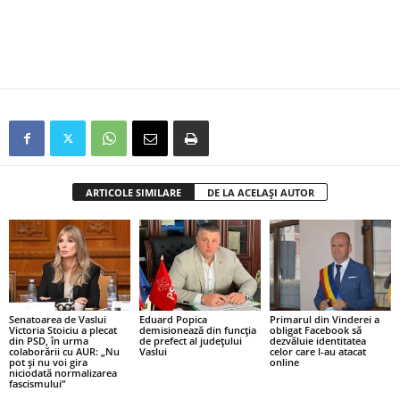
ARTICOLE SIMILARE
DE LA ACELAȘI AUTOR
Senatoarea de Vaslui
Eduard Popica
Primarul din Vinderei a
Victoria Stoiciu a plecat
demisionează din funcția
obligat Facebook să
din PSD, în urma
de prefect al județului
dezvăluie identitatea
colaborării cu AUR: „Nu
Vaslui
celor care l-au atacat
pot și nu voi gira
online
niciodată normalizarea
fascismului”