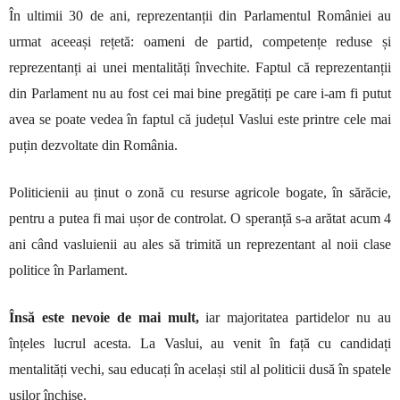
În ultimii 30 de ani, reprezentanții din Parlamentul României au
urmat aceeași rețetă: oameni de partid, competențe reduse și
reprezentanți ai unei mentalități învechite. Faptul că reprezentanții
din Parlament nu au fost cei mai bine pregătiți pe care i-am fi putut
avea se poate vedea în faptul că județul Vaslui este printre cele mai
puțin dezvoltate din România.
Politicienii au ținut o zonă cu resurse agricole bogate, în sărăcie,
pentru a putea fi mai ușor de controlat. O speranță s-a arătat acum 4
ani când vasluienii au ales să trimită un reprezentant al noii clase
politice în Parlament.
Însă este nevoie de mai mult,
iar majoritatea partidelor nu au
înțeles lucrul acesta. La Vaslui, au venit în față cu candidați
mentalități vechi, sau educați în același stil al politicii dusă în spatele
ușilor închise.