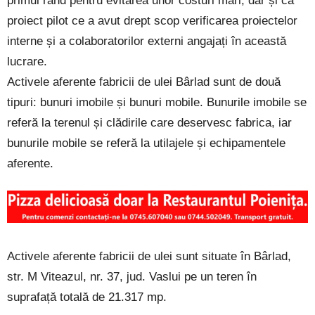
primul rând pentru evitarea unor costuri mari, dar și ca
proiect pilot ce a avut drept scop verificarea proiectelor
interne și a colaboratorilor externi angajați în această
lucrare.
Activele aferente fabricii de ulei Bârlad sunt de două
tipuri: bunuri imobile și bunuri mobile. Bunurile imobile se
referă la terenul și clădirile care deservesc fabrica, iar
bunurile mobile se referă la utilajele și echipamentele
aferente.
Activele aferente fabricii de ulei sunt situate în Bârlad,
str. M Viteazul, nr. 37, jud. Vaslui pe un teren în
suprafață totală de 21.317 mp.