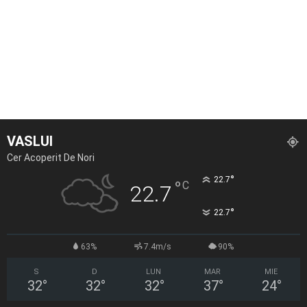
VASLUI
Cer Acoperit De Nori
°
22.7
°
C
22.7
°
22.7
63%
7.4m/s
90%
S
D
LUN
MAR
MIE
32
°
32
°
32
°
37
°
24
°