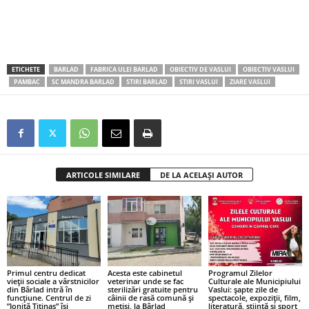
ETICHETE
BARLAD
FABRICA ULEI BARLAD
OBIECTIV DE VASLUI
OBIECTIV VASLUI
PAMBAC
SC MANDRA BARLAD
STIRI BARLAD
STIRI VASLUI
ZIARE VASLUI
ARTICOLE SIMILARE
DE LA ACELAȘI AUTOR
Primul centru dedicat
Acesta este cabinetul
Programul Zilelor
vieții sociale a vârstnicilor
veterinar unde se fac
Culturale ale Municipiului
din Bârlad intră în
sterilizări gratuite pentru
Vaslui: șapte zile de
funcțiune. Centrul de zi
câinii de rasă comună și
spectacole, expoziții, film,
”Ioniță Titinaș” își
metiși, la Bârlad
literatură, știință și sport