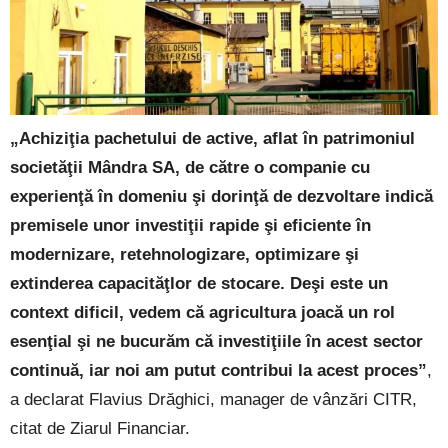
„Achiziţia pachetului de active, aflat în patrimoniul
societăţii Mândra SA, de către o companie cu
experienţă în domeniu şi dorinţă de dezvoltare indică
premisele unor investiţii rapide şi eficiente în
modernizare, retehnologizare, optimizare şi
extinderea capacităţlor de stocare. Deşi este un
context dificil, vedem că agricultura joacă un rol
esenţial şi ne bucurăm că investiţiile în acest sector
continuă, iar noi am putut contribui la acest proces”
,
a declarat Flavius Drăghici, manager de vânzări CITR,
citat de Ziarul Financiar.