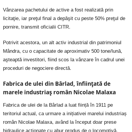
Vânzarea pachetului de active a fost realizată prin
licitaţie, iar preţul final a depăşit cu peste 50% preţul de
pornire, transmit oficialii CITR.
Potrivit acestora, un alt activ industrial din patrimoniul
Mândra, cu o capacitate de aproximativ 500 tone/lună,
aşteaptă investitori, fiind scos la vânzare în cadrul unei
proceduri de negociere directă.
Fabrica de ulei din Bârlad, înființată de
marele industriaș român Nicolae Malaxa
Fabrica de ulei de la Bârlad a luat ființă în 1911 pe
teritoriul actual, ca urmare a inițiativei marelui industriaș
român Nicolae Malaxa, având la început doar prese
hidraulice acționate cu abur produs de o locomotivă.