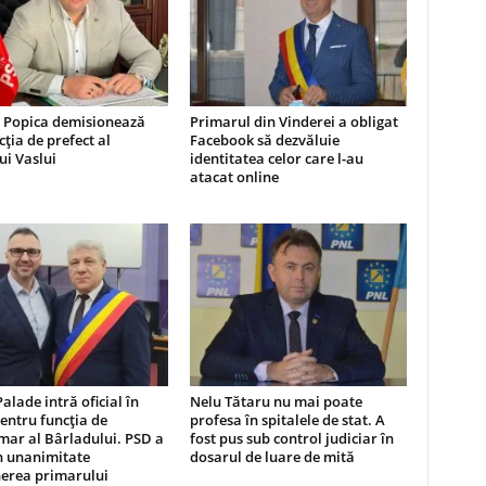
 Popica demisionează
Primarul din Vinderei a obligat
cția de prefect al
Facebook să dezvăluie
ui Vaslui
identitatea celor care l-au
atacat online
Palade intră oficial în
Nelu Tătaru nu mai poate
entru funcția de
profesa în spitalele de stat. A
mar al Bârladului. PSD a
fost pus sub control judiciar în
n unanimitate
dosarul de luare de mită
erea primarului