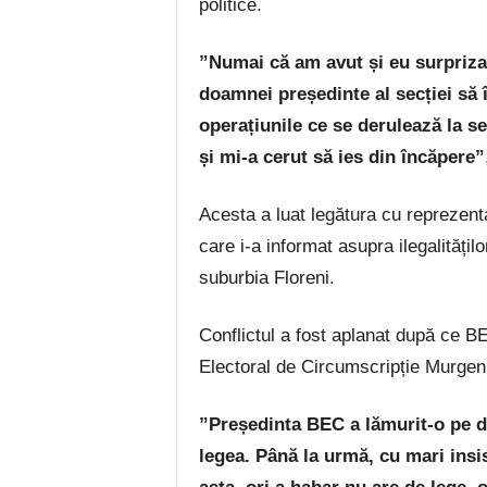
politice.
”Numai că am avut și eu surpriza 
doamnei președinte al secției să î
operațiunile ce se derulează la s
și mi-a cerut să ies din încăpere”
Acesta a luat legătura cu reprezenta
care i-a informat asupra ilegalitățil
suburbia Floreni.
Conflictul a fost aplanat după ce BEJ
Electoral de Circumscripție Murgen
”Președinta BEC a lămurit-o pe d
legea. Până la urmă, cu mari insi