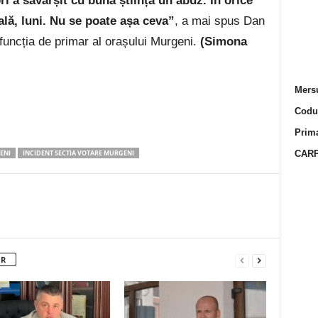
ri a săvârșit cu bună știință un abuz. În orice
ală, luni. Nu se poate așa ceva”
, a mai spus Dan
funcția de primar al orașului Murgeni.
(Simona
Mersu
Codur
Prima
ENI
INCIDENT SECTIA VOTARE MURGENI
CARP
OR