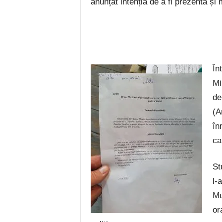
anunțat intenția de a fi prezentă și 
În
Mi
de
(A
în
ca
St
l-
Mu
or