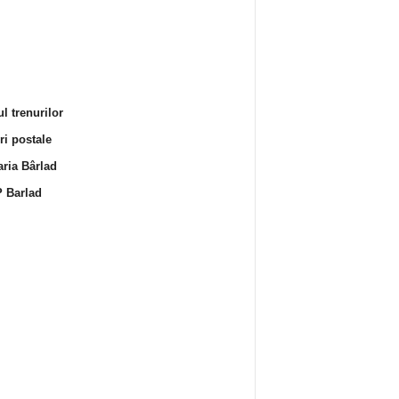
l trenurilor
i postale
ria Bârlad
 Barlad