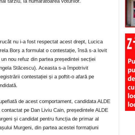
mai târziu, la numărătoarea voturilor.
trucât nu i-a fost respectat acest drept, Lucica
rela Borș a formulat o contestație, însă s-a lovit
 un nou refuz din partea președintei secției
ngela Stăcescu). Aceasta s-a împotrivit
registrării contestației și a poftit-o afară pe
ndidată.
upefiată de acest comportament, candidata ALDE
a contactat pe Dan Liviu Cain, președintele ALDE
rgeni și candidat pentru funcția de primar al
așului Murgeni, din partea acestei formațiuni