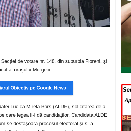
Secției de votare nr. 148, din suburbia Floreni, și
ocal al orașului Murgeni.
arul Obiectiv pe Google News
datei Lucica Mirela Borș (ALDE), solicitarea de a
pe care legea li-l dă candidaților. Candidata ALDE
um se desfășoară procesul electoral și și-a