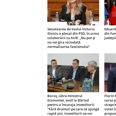
Senatoarea de Vaslui Victoria
Eduard
Stoiciu a plecat din PSD, în urma
din fun
colaborării cu AUR: „Nu pot și
județul
nu voi gira niciodată
normalizarea fascismului”
Boroș, către ministrul
Florin 
Economiei, sosit la Bârlad
cursa p
pentru a încuraja investitorii:
vicepri
”Fără drumuri pe care să ajungă
votat î
rapid aici, investitorii ne vor
propun