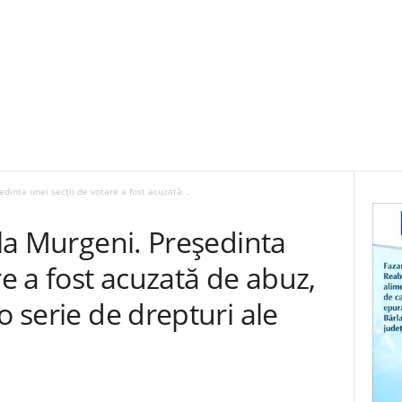
edinta unei secții de votare a fost acuzată...
 la Murgeni. Președinta
re a fost acuzată de abuz,
o serie de drepturi ale