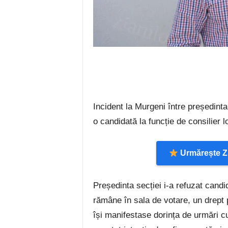
Incident la Murgeni între președinta 
o candidată la funcție de consilier l
Urmărește Zi
Președinta secției i-a refuzat candi
rămâne în sala de votare, un drept 
își manifestase dorința de urmări c