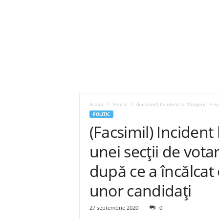
Acasă
Politic
(Facsimil) Incident la Murgeni. Preș
POLITIC
(Facsimil) Incident
unei secții de vota
după ce a încălcat 
unor candidați
27 septembrie 2020
0