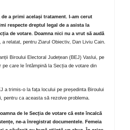
de a primi același tratament. I-am cerut
mi respecte dreptul legal de a asista la
ecția de votare. Doamna nici nu a vrut să audă
, a relatat, pentru Ziarul Obiectiv, Dan Liviu Cain.
nții Biroului Electoral Județean (BEJ) Vaslui, pe
or pe care le întâmpină la Secția de votare din
 a trimis-o la fața locului pe președinta Biroului
i, pentru ca aceasta să rezolve problema.
oamna de le Secția de votare că este încalcă
stențe, ne-a înregistrat documentele. Femeia