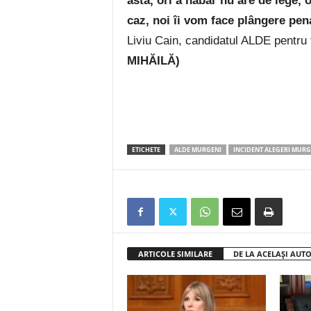
asta, ori a habar nu are de lege, o
caz, noi îi vom face plângere pen
Liviu Cain, candidatul ALDE pentru 
MIHĂILĂ)
ETICHETE
ALDE MURGENI
INCIDENT ALEGERI MURG
ARTICOLE SIMILARE
DE LA ACELAȘI AUT