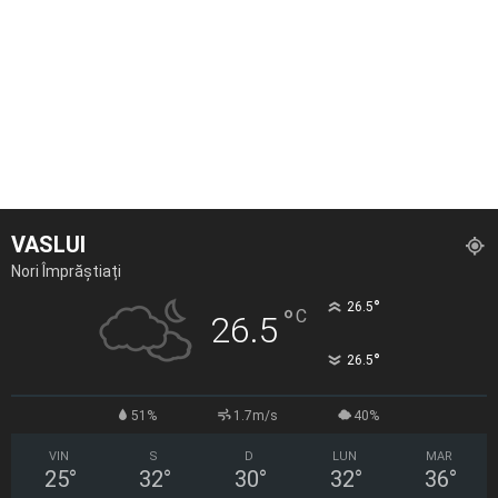
VASLUI
Nori Împrăștiați
°
26.5
°
C
26.5
°
26.5
51%
1.7m/s
40%
VIN
S
D
LUN
MAR
25
°
32
°
30
°
32
°
36
°