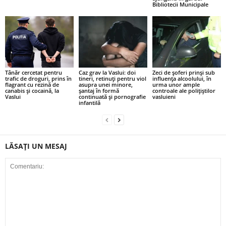
Bibliotecii Municipale
Tânăr cercetat pentru
Caz grav la Vaslui: doi
Zeci de șoferi prinși sub
trafic de droguri, prins în
tineri, retinuți pentru viol
influența alcoolului, în
flagrant cu rezină de
asupra unei minore,
urma unor ample
canabis și cocaină, la
șantaj în formă
controale ale polițiștilor
Vaslui
continuată și pornografie
vasluieni
infantilă
LĂSAȚI UN MESAJ