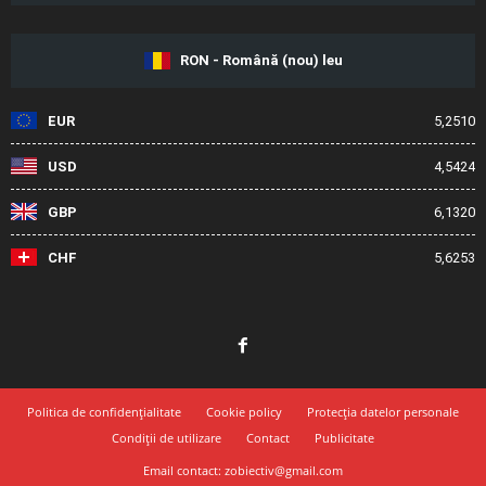
RON - Română (nou) leu
EUR
5,2510
USD
4,5424
GBP
6,1320
CHF
5,6253
Politica de confidențialitate
Cookie policy
Protecția datelor personale
Condiții de utilizare
Contact
Publicitate
Email contact: zobiectiv@gmail.com