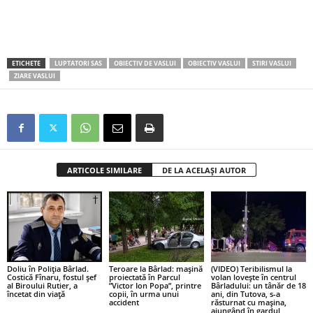
ETICHETE
LUPTATORI SAS
OBIECTIV DE VASLUI
OBIECTIV VASLUI
STIRI VASLUI
ZIARE VASLUI
ARTICOLE SIMILARE
DE LA ACELAȘI AUTOR
Doliu în Poliția Bârlad.
Teroare la Bârlad: mașină
(VIDEO) Teribilismul la
Costică Fînaru, fostul șef
proiectată în Parcul
volan lovește în centrul
al Biroului Rutier, a
”Victor Ion Popa”, printre
Bârladului: un tânăr de 18
încetat din viață
copii, în urma unui
ani, din Tutova, s-a
accident
răsturnat cu mașina,
ajungând în gardul