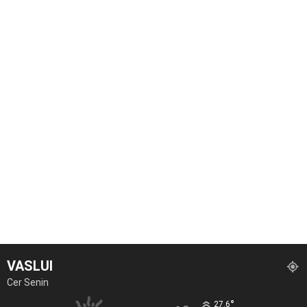
VASLUI
Cer Senin
°
27.6