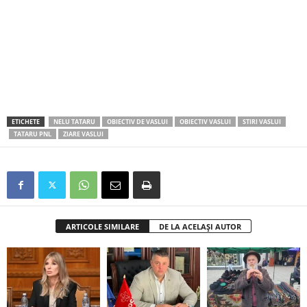
ETICHETE
NELU TATARU
OBIECTIV DE VASLUI
OBIECTIV VASLUI
STIRI VASLUI
TATARU PNL
ZIARE VASLUI
ARTICOLE SIMILARE
DE LA ACELAȘI AUTOR