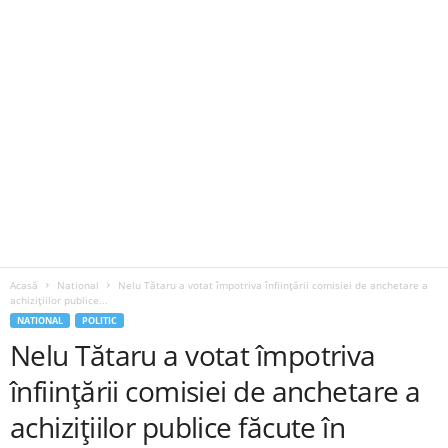
Acasă
National
Nelu Tătaru a votat împotriva înființării comisiei de anchetare a
achizițiilor publice...
NATIONAL
POLITIC
Nelu Tătaru a votat împotriva
înființării comisiei de anchetare a
achizițiilor publice făcute în