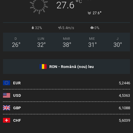
°
C
27.6
°
27.6
32%
5.4m/s
0%
D
LUN
MAR
MIE
J
26
°
32
°
38
°
31
°
30
°
RON - Română (nou) leu
EUR
5,2446
USD
4,5363
GBP
6,1088
CHF
5,6039