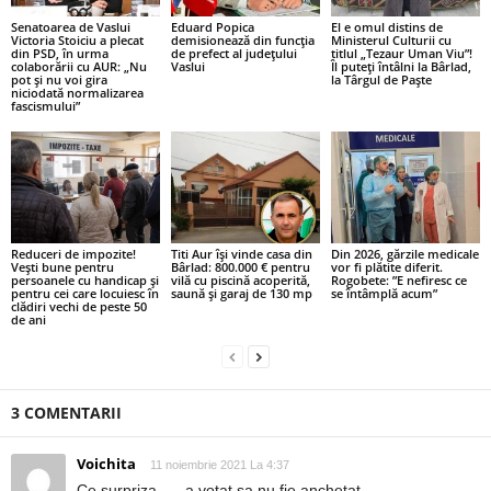
Senatoarea de Vaslui
Eduard Popica
El e omul distins de
Victoria Stoiciu a plecat
demisionează din funcția
Ministerul Culturii cu
din PSD, în urma
de prefect al județului
titlul „Tezaur Uman Viu”!
colaborării cu AUR: „Nu
Vaslui
Îl puteți întâlni la Bârlad,
pot și nu voi gira
la Târgul de Paște
niciodată normalizarea
fascismului”
Reduceri de impozite!
Titi Aur își vinde casa din
Din 2026, gărzile medicale
Vești bune pentru
Bârlad: 800.000 € pentru
vor fi plătite diferit.
persoanele cu handicap și
vilă cu piscină acoperită,
Rogobete: ”E nefiresc ce
pentru cei care locuiesc în
saună și garaj de 130 mp
se întâmplă acum”
clădiri vechi de peste 50
de ani
3 COMENTARII
Voichita
11 noiembrie 2021 La 4:37
Ce surpriza….. a votat sa nu fie anchetat.