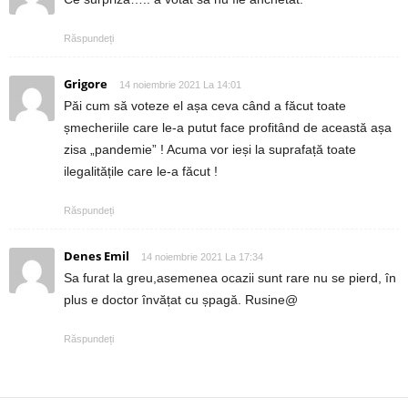
Răspundeți
Grigore
14 noiembrie 2021 La 14:01
Păi cum să voteze el așa ceva când a făcut toate
șmecheriile care le-a putut face profitând de această așa
zisa „pandemie” ! Acuma vor ieși la suprafață toate
ilegalitățile care le-a făcut !
Răspundeți
Denes Emil
14 noiembrie 2021 La 17:34
Sa furat la greu,asemenea ocazii sunt rare nu se pierd, în
plus e doctor învățat cu șpagă. Rusine@
Răspundeți