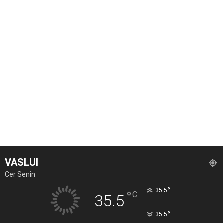
VASLUI
Cer Senin
°
35.5
°
C
35.5
°
35.5