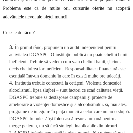
Problema este că de multe ori, cursurile oferite nu acoperă
adevăratele nevoi ale pieței muncii.
Ce este de făcut?
În primul rând, propunem un audit independent pentru
activitatea DGASPC. O instituție publică nu poate cheltui banii
ineficient. Trebuie să vedem cum s-au cheltuit banii, și cine a
decis cheltuirea lor ineficient. Responsabilitatea financiară este
esențială într-un domeniu în care în există multe prejudecăți.
Instituția trebuie conectată la cetățeni. Violența domestică,
alcoolismul, lipsa slujbei – sunt factori ce scad calitatea vieții.
DGASPC trebuie să desfășoare campanii și proiecte de
ameliorare a violenței domestice și a alcoolismului, și, mai ales,
programe de integrare în piața muncii a celor care nu au o slujbă.
DGASPC trebuie să își folosească resursa umană pentru a
merge pe teren, nu să facă strategii inaplicabile din birouri.
3. AJOFM trebuie conectată la piața muncii. Nu putem să mai