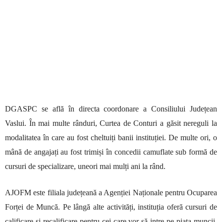
DGASPC se află în directa coordonare a Consiliului Județean
Vaslui. În mai multe rânduri, Curtea de Conturi a găsit nereguli la
modalitatea în care au fost cheltuiți banii instituției. De multe ori, o
mână de angajați au fost trimiși în concedii camuflate sub formă de
cursuri de specializare, uneori mai mulți ani la rând.
AJOFM este filiala județeană a Agenției Naționale pentru Ocuparea
Forței de Muncă. Pe lângă alte activități, instituția oferă cursuri de
calificare și recalificare pentru cei care vor să intre pe piața muncii.