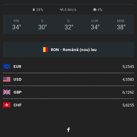
38%
4.4m/s
4%
VIN
S
D
LUN
MAR
34
°
30
°
32
°
34
°
38
°
RON - Română (nou) leu
EUR
5,2545
USD
4,5583
GBP
6,1262
CHF
5,6255