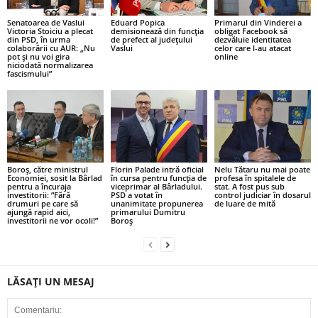
Senatoarea de Vaslui
Eduard Popica
Primarul din Vinderei a
Victoria Stoiciu a plecat
demisionează din funcția
obligat Facebook să
din PSD, în urma
de prefect al județului
dezvăluie identitatea
colaborării cu AUR: „Nu
Vaslui
celor care l-au atacat
pot și nu voi gira
online
niciodată normalizarea
fascismului”
Boroș, către ministrul
Florin Palade intră oficial
Nelu Tătaru nu mai poate
Economiei, sosit la Bârlad
în cursa pentru funcția de
profesa în spitalele de
pentru a încuraja
viceprimar al Bârladului.
stat. A fost pus sub
investitorii: ”Fără
PSD a votat în
control judiciar în dosarul
drumuri pe care să
unanimitate propunerea
de luare de mită
ajungă rapid aici,
primarului Dumitru
investitorii ne vor ocoli!”
Boroș
LĂSAȚI UN MESAJ