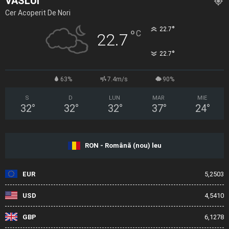
VASLUI
Cer Acoperit De Nori
°
22.7
°
C
22.7
°
22.7
63%
7.4m/s
90%
S
D
LUN
MAR
MIE
32
°
32
°
32
°
37
°
24
°
RON - Română (nou) leu
EUR
5,2503
USD
4,5410
GBP
6,1278