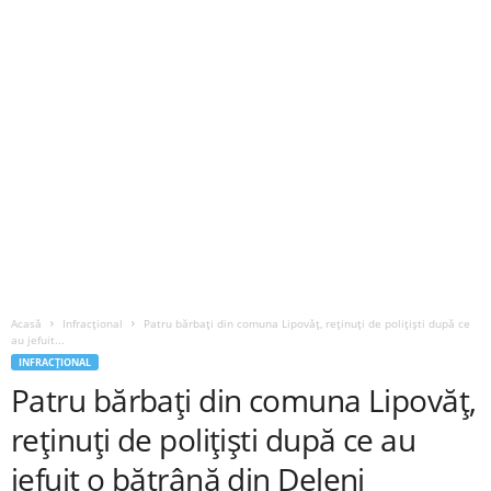
Acasă
Infracțional
Patru bărbați din comuna Lipovăț, reținuți de polițiști după ce
au jefuit...
INFRACȚIONAL
Patru bărbați din comuna Lipovăț,
reținuți de polițiști după ce au
jefuit o bătrână din Deleni