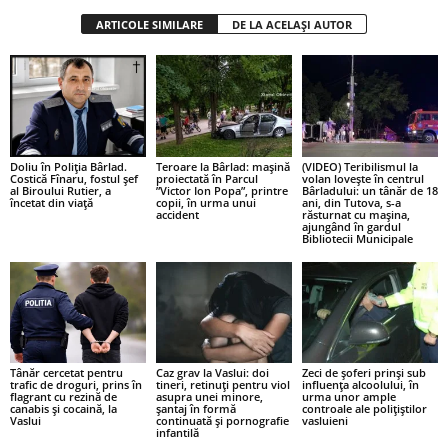
ARTICOLE SIMILARE
DE LA ACELAȘI AUTOR
Doliu în Poliția Bârlad.
Teroare la Bârlad: mașină
(VIDEO) Teribilismul la
Costică Fînaru, fostul șef
proiectată în Parcul
volan lovește în centrul
al Biroului Rutier, a
”Victor Ion Popa”, printre
Bârladului: un tânăr de 18
încetat din viață
copii, în urma unui
ani, din Tutova, s-a
accident
răsturnat cu mașina,
ajungând în gardul
Bibliotecii Municipale
Tânăr cercetat pentru
Caz grav la Vaslui: doi
Zeci de șoferi prinși sub
trafic de droguri, prins în
tineri, retinuți pentru viol
influența alcoolului, în
flagrant cu rezină de
asupra unei minore,
urma unor ample
canabis și cocaină, la
șantaj în formă
controale ale polițiștilor
Vaslui
continuată și pornografie
vasluieni
infantilă